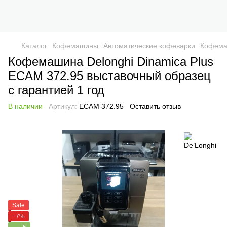
Каталог
Кофемашины
Автоматические кофеварки
Кофемаш
Кофемашина Delonghi Dinamica Plus
ECAM 372.95 выставочный образец
с гарантией 1 год
В наличии
Артикул:
ECAM 372.95
Оставить отзыв
Sale
−7%