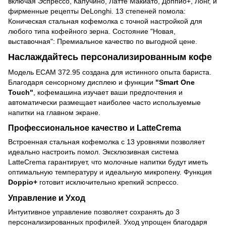
включая Эспрессо, Капучино, Латте Макиато, Доппио+, Лонг, и
фирменные рецепты DeLonghi. 13 степеней помола:
Коническая стальная кофемолка с точной настройкой для
любого типа кофейного зерна. Состояние "Новая,
выставочная": Премиальное качество по выгодной цене.
Наслаждайтесь персонализированным кофе
Модель ECAM 372.95 создана для истинного опыта бариста.
Благодаря сенсорному дисплею и функции
"Smart One
Touch"
, кофемашина изучает ваши предпочтения и
автоматически размещает наиболее часто используемые
напитки на главном экране.
Профессиональное качество и LatteCrema
Встроенная стальная кофемолка с 13 уровнями позволяет
идеально настроить помол. Эксклюзивная система
LatteCrema гарантирует, что молочные напитки будут иметь
оптимальную температуру и идеальную микропену. Функция
Doppio+
готовит исключительно крепкий эспрессо.
Управление и Уход
Интуитивное управление позволяет сохранять до 3
персонализированных профилей. Уход упрощен благодаря