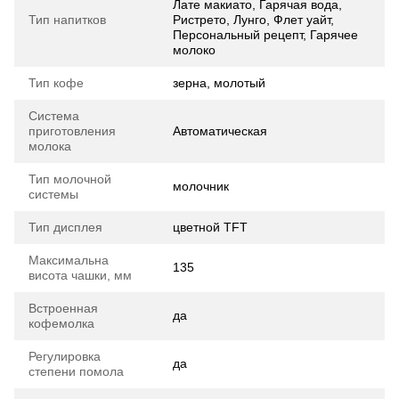
Лате макиато, Гарячая вода,
Тип напитков
Ристрето, Лунго, Флет уайт,
Персональный рецепт, Гарячее
молоко
Тип кофе
зерна, молотый
Система
приготовления
Автоматическая
молока
Тип молочной
молочник
системы
Тип дисплея
цветной TFT
Максимальна
135
висота чашки, мм
Встроенная
да
кофемолка
Регулировка
да
степени помола