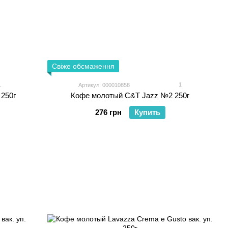
Свіже обсмаження
1
1
Артикул: 000010858
 250г
Кофе молотый C&T Jazz №2 250г
276 грн
Купить