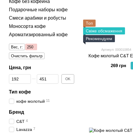
Кофе без кофеина
Подарочные наборы кофе
Смеси арабики и робусты
Топ
Моносорта кофе
Свіже обсмаження
Ароматизированный кофе
Рекомендуем
Вес, г:
250
Артикул: 000010854
Кофе молотый C&T Et
Очистить фильтр
269 грн
Цена, грн
От Цена, грн
До Цена, грн
OK
Тип кофе
11
кофе молотый
Бренд
4
C&T
7
Lavazza