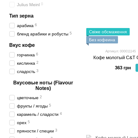
0
Julius Meinl
Тип зерна
6
арабика
Свіже обсмаження
5
бленд арабики и робусты
Без кофеина
Вкус кофе
Артикул: 000011145
6
горчинка
Кофе молотый C&T C
2
кислинка
363 грн
3
сладость
Вкусовые ноты (Flavour
Notes)
2
цветочные
5
фрукты / ягоды
4
карамель / сладости
5
орех
3
пряности / специи