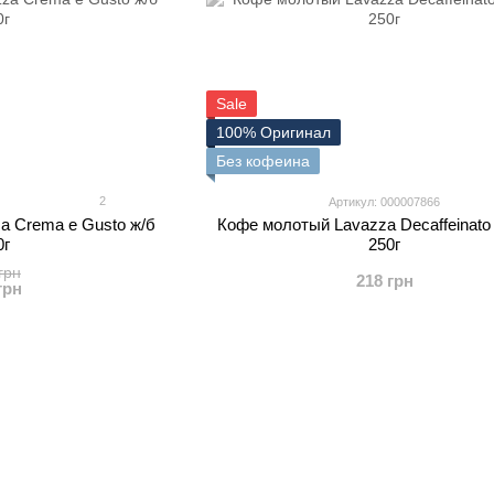
Sale
100% Оригинал
Без кофеина
2
Артикул: 000007866
a Crema e Gusto ж/б
Кофе молотый Lavazza Decaffeinato 
0г
250г
грн
218 грн
грн