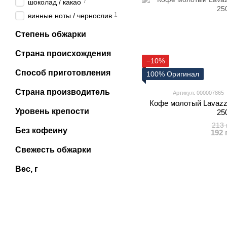
7
шоколад / какао
1
винные ноты / чернослив
Степень обжарки
Страна происхождения
−10%
Способ приготовления
100% Оригинал
Страна производитель
Артикул: 000007865
Кофе молотый Lavazz
Уровень крепости
25
213 
Без кофеину
192 
Свежесть обжарки
Вес, г