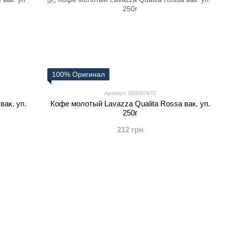
100% Оригинал
Артикул: 000007870
вак. уп.
Кофе молотый Lavazza Qualita Rossa вак. уп.
250г
212 грн