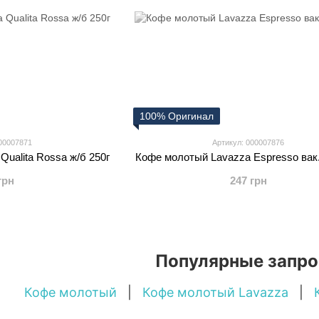
100% Оригинал
00007871
Артикул: 000007876
ualita Rossa ж/б 250г
Кофе молотый Lavazza Espresso вак.
грн
247 грн
Популярные запр
Кофе молотый
|
Кофе молотый Lavazza
|