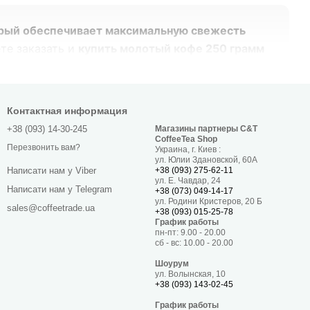
орый обеспечивает максимальную свежесть
те заказать и
купить молотый кофе 250 грамм
р отборной арабики, крепких блендов с
 пакетах и жестянках от ведущих мировых
тправка почтовыми службами по всей Украине
Контактная информация
ссо или уютным кофе из турки!
+38 (093) 14-30-245
Магазины партнеры C&T
CoffeeTea Shop
Перезвонить вам?
Украина, г. Киев :
ул. Юлии Здановской, 60А
+38 (093) 275-62-11
Написати нам у Viber
ул. Е. Чавдар, 24
ата, виды и лучшие цены
Написати нам у Telegram
+38 (073) 049-14-17
ул. Родини Кристеров, 20 Б
sales@coffeetrade.ua
+38 (093) 015-25-78
ктичный стандарт среди любителей кофейных
График работы
пн-пт: 9.00 - 20.00
вного использования, благодаря чему кофе не
сб - вс: 10.00 - 20.00
е ароматические свойства. Вакуумная упаковка
Шоурум
ой чашки.
ул. Волынская, 10
+38 (093) 143-02-45
График работы