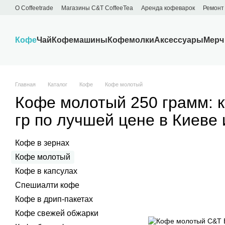
Перейти к основному контенту
О Сoffeetrade
Магазины C&T CoffeeTea
Аренда кофеварок
Ремонт
Бренды
Блог
Договор публичной оферты
Обмен и возврат
Кофе
Чай
Кофемашины
Кофемолки
Аксессуары
Мерч
Главная
Каталог
Кофе
Кофе молотый
Кофе молотый 250 грамм: 
гр по лучшей цене в Киеве 
Кофе в зернах
Кофе молотый
Кофе в капсулах
Спешиалти кофе
Кофе в дрип-пакетах
Кофе свежей обжарки