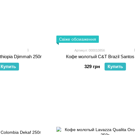
Свіже обсмаження
1
Артикул: 000010856
hiopia Djimmah 250г
Кофе молотый C&T Brazil Santos
Купить
329 грн
Купить