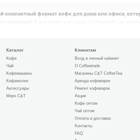
й компактный формат кофе для дома или офиса, кот
во хранения?
В интернет-магазине Coffeetrade вы може
в Украине. В нашем каталоге представлен большой выбо
еобжаренных моносортов в вакуумных фольгированных
 адресная доставка курьером по Киеву и надежная о
Каталог
Клиентам
ждое утро наслаждаться ароматным итальянским эспре
Кофе
Вход в личный кабинет
Чай
О Сoffeetrade
Кофемашины
Магазины C&T CoffeeTea
Кофемолки
Аренда кофеварок
й 250 грамм: преимущества форм
Аксессуары
Ремонт кофеварок
Мерч C&T
Акции
отого кофе 250 грамм
— это самый популярный и пра
Кофе оптом
я упаковка рассчитана примерно на неделю-две ежедне
Чай оптом
вать с воздухом, окисляться и терять свои насыщенны
Оплата и доставка
эфирные масла, гарантируя свежесть каждой заваренн
Контакты
FAQ