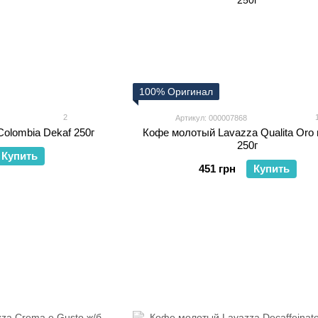
100% Оригинал
2
Артикул: 000007868
olombia Dekaf 250г
Кофе молотый Lavazza Qualita Oro в
250г
Купить
451 грн
Купить