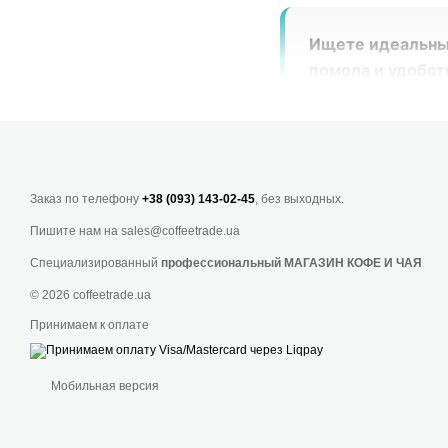
Ищете идеальны
помола и удобст
по лучшей цене 
робустой и свеж
брендов.
Быстрая
позволят вам ка
Заказ по телефону
+38 (093) 143-02-45
, без выходных.
Пишите нам на
sales@coffeetrade.ua
Специализированный
профессиональный МАГАЗИН КОФЕ И ЧАЯ
Кофе молоты
© 2026 coffeetrade.ua
Формат фасовки
мол
Принимаем к оплате
напитков. Компактна
успевает контактиро
Мобильная версия
надежно фиксирует 