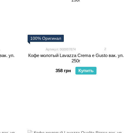
100% Оригинал
1
2
Артикул: 000007874
ак. уп.
Кофе молотый Lavazza Crema e Gusto вак. уп.
250г
358 грн
Купить