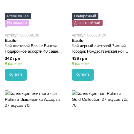
Premium Tea
Подарочный
На подарок
Десертный чай
Артикул: 000009130
Артикул: 000013729
Basilur
Basilur
Чай листовой Basilur Винтаж
Чай черный листовой Зимний
Подарочное ассорти 40 саше
городок Рождественская ночь
картон 75г
ж/б 100г
342 грн
436 грн
В наличии
В наличии
Купить
Купить