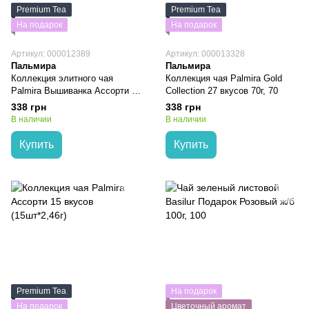
Premium Tea
Premium Tea
На подарок
На подарок
Артикул: 000012389
Артикул: 000013328
Пальмира
Пальмира
Коллекция элитного чая
Коллекция чая Palmira Gold
Palmira Вышиванка Ассорти 27
Collection 27 вкусов 70г, 70
вкусов 70г
338 грн
338 грн
В наличии
В наличии
Купить
Купить
Premium Tea
На подарок
На подарок
Цветочный аромат