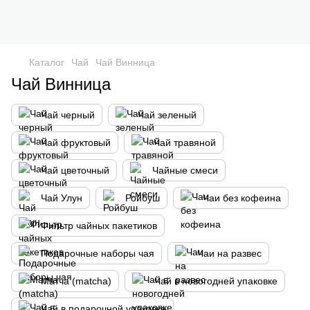
Каталог
Чай
Чай Винница
Чай Винница
Чай черный
Чай зеленый
Чай фруктовый
Чай травяной
Чай цветочный
Чайные смеси
Чай Улун
Ройбуш
Чаи без кофеина
Фильтр чайных пакетиков
Подарочные наборы чая
Чаи на развес
Матча (matcha)
Чай в новогодней упаковке
Чай в подарочной упаковке