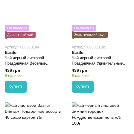
На подарок
На подарок
Десертный чай
Экзотический вкус
Артикул: 000013184
Артикул: 000013185
Basilur
Basilur
Чай черный листовой
Чай черный листовой
Праздничная Веселые
Праздничная Удивительные
празднования ж/б 75г
моменты ж/б 75г
436 грн
436 грн
В наличии
В наличии
Купить
Купить