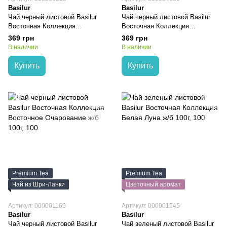
Basilur
Basilur
Чай черный листовой Basilur
Чай черный листовой Basilur
Восточная Коллекция
Восточная Коллекция
Волшебная Ночь (1001 Ночь)
Персидский Граф Грей ж/б
369 грн
369 грн
ж/б 100г, 100
100г, 100
В наличии
В наличии
Купить
Купить
Premium Tea
Premium Tea
Чай из Шри-Ланки
Цветочный аромат
Артикул: 000001169
Артикул: 000001545
Basilur
Basilur
Чай черный листовой Basilur
Чай зеленый листовой Basilur