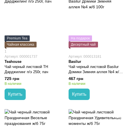
Premium Tea
На подарок
Чайная классика
Десертный чай
1
Артикул: 000001737
Артикул: 000013181
Teahouse
Basilur
Чай черный листовой TH
Чай черный листовой Basilur
Дарджилинг п/э 250г, пач
Домики Зимняя аллея №4 ж/б
100г
725 грн
467 грн
В наличии
В наличии
Купить
Купить