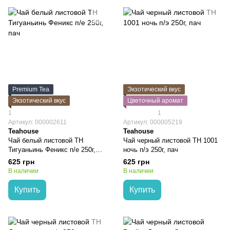
Premium Tea
Экзотический вкус
Экзотический вкус
Цветочный аромат
1
1
Артикул: 000002611
Артикул: 000005219
Teahouse
Teahouse
Чай белый листовой TH
Чай черный листовой TH 1001
Тигуаньинь Феникс п/е 250г,
ночь п/э 250г, пач
пач
625 грн
625 грн
В наличии
В наличии
Купить
Купить