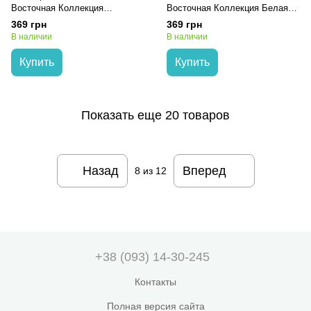
Восточная Коллекция
Восточная Коллекция Белая
Восточное Очарование ж/б
Луна ж/б 100г, 100
369 грн
369 грн
100г, 100
В наличии
В наличии
Купить
Купить
Показать еще 20 товаров
Назад
Вперед
8
из 12
+38 (093) 14-30-245
Контакты
Полная версия сайта