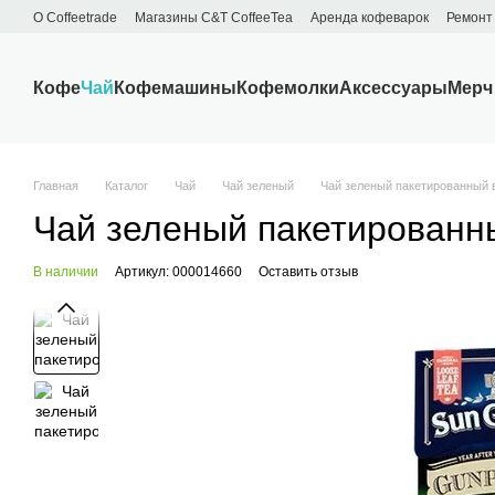
Перейти к основному контенту
О Сoffeetrade
Магазины C&T CoffeeTea
Аренда кофеварок
Ремонт
Бренды
Блог
Договор публичной оферты
Обмен и возврат
Кофе
Чай
Кофемашины
Кофемолки
Аксессуары
Мерч
Главная
Каталог
Чай
Чай зеленый
Чай зеленый пакетированный в
Чай зеленый пакетированны
В наличии
Артикул: 000014660
Оставить отзыв