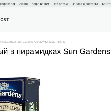
 кофеварок
Акции
Кофе оптом
Чай оптом
Оплата и доставка
Конта
 C&T
 пирамидках Sun Gardens Gunpowder (20шт*2г), 40
й в пирамидках Sun Gardens 