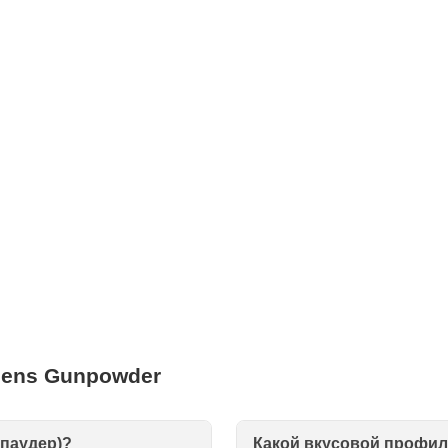
dens Gunpowder
нпаудер)?
Какой вкусовой профил