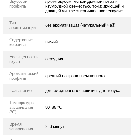
Вкусовой
ярким вкусом, легкой дымной нотой и
профиль
изумрудной свежестью, тонизирующей и
дающей чистое энергичное послевкусие.
Тип
без ароматизации (натуральный чай)
ароматизации
Содержание
низкий
кофеина
Насыщенность
середняя
вкуса
Ароматический
средний-на грани насыщенного
профиль
Назначение
для ежедневного чаепития, для тонуса
Температура
заваривания
80–85 °C
(°C)
Время
2–3 минут
заваривания