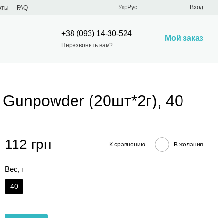
Укр
Рус
Вход
кты
FAQ
+38 (093) 14-30-524
Мой заказ
Перезвонить вам?
Gunpowder (20шт*2г), 40
112 грн
К сравнению
В желания
Вес, г
40