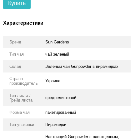
Купить
Характеристики
Бренд
Sun Gardens
Тип чая
чай зеленый
Склад
Зеленый чай Gunpowder в пирамидках
Страна
Украина
производитель
Тип листа /
среднелистовой
Грейд листа
Форма чая
пакетированный
Тип упаковки
Пирамидки
Настоящий Gunpowder с насыщенным,