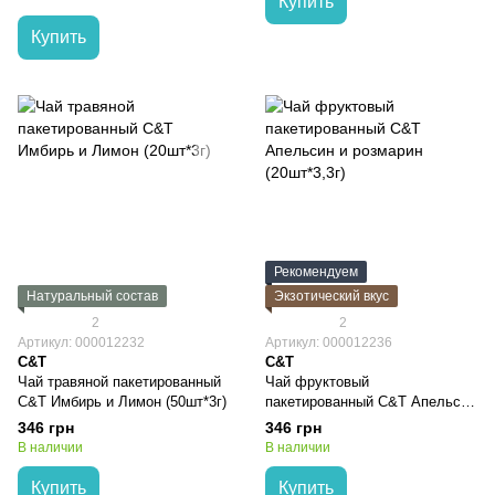
Купить
Купить
Рекомендуем
Натуральный состав
Экзотический вкус
2
2
Артикул: 000012232
Артикул: 000012236
C&T
C&T
Чай травяной пакетированный
Чай фруктовый
C&T Имбирь и Лимон (50шт*3г)
пакетированный C&T Апельсин
и розмарин (50шт*3,3г)
346 грн
346 грн
В наличии
В наличии
Купить
Купить