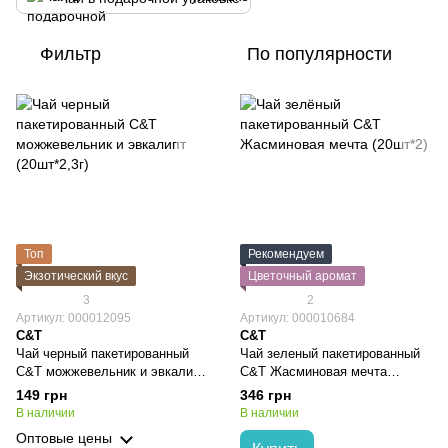
Фильтр
По популярности
Топ
Рекомендуем
Экзотический вкус
Цветочный аромат
3
2
Артикул: 000012095
Артикул: 000010684
C&T
C&T
Чай черный пакетированный
Чай зеленый пакетированный
C&T можжевельник и эвкалипт
C&T Жасминовая мечта
(20шт*2,3г)
(50шт*2г)
149 грн
346 грн
В наличии
В наличии
Оптовые цены