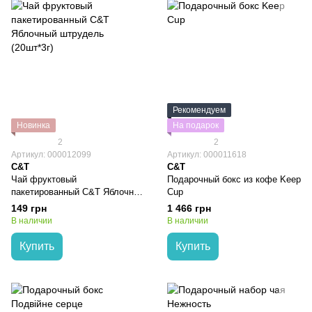
Рекомендуем
Новинка
На подарок
2
2
Артикул: 000012099
Артикул: 000011618
C&T
C&T
Чай фруктовый
Подарочный бокс из кофе Keep
пакетированный C&T Яблочный
Cup
штрудель (20шт*3г)
149 грн
1 466 грн
В наличии
В наличии
Купить
Купить