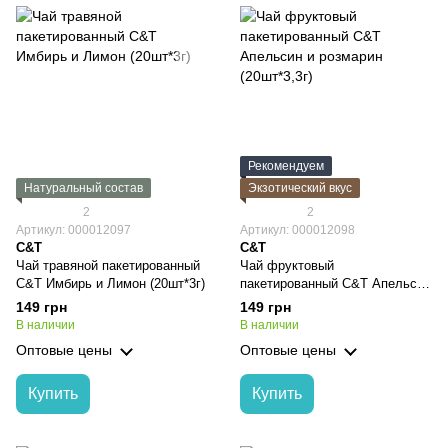
Рекомендуем
Натуральный состав
Экзотический вкус
2
2
Артикул: 000012097
Артикул: 000012098
C&T
C&T
Чай травяной пакетированный
Чай фруктовый
C&T Имбирь и Лимон (20шт*3г)
пакетированный C&T Апельсин
и розмарин (20шт*3,3г)
149 грн
149 грн
В наличии
В наличии
Оптовые цены
Оптовые цены
Купить
Купить