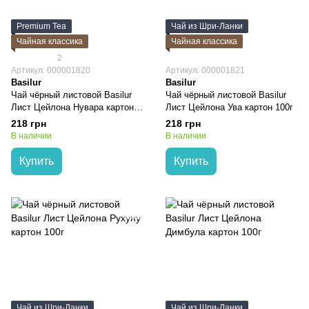
Premium Tea
Чай из Шри-Ланки
Чайная классика
Чайная классика
2
Артикул: 000001820
Артикул: 000001821
Basilur
Basilur
Чай чёрный листовой Basilur
Чай чёрный листовой Basilur
Лист Цейлона Нувара картон
Лист Цейлона Ува картон 100г
100г
218 грн
218 грн
В наличии
В наличии
Купить
Купить
Чай из Шри-Ланки
Чай из Шри-Ланки