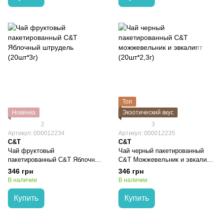
Топ
Новинка
Экзотический вкус
2
3
Артикул: 000012234
Артикул: 000012235
C&T
C&T
Чай фруктовый
Чай черный пакетированный
пакетированный C&T Яблочный
C&T Можжевельник и эвкалипт
штрудель (50шт*3г)
(50шт*2,3г)
346 грн
346 грн
В наличии
В наличии
Купить
Купить