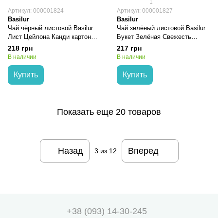
1
Артикул: 000001824
Артикул: 000001827
Basilur
Basilur
Чай чёрный листовой Basilur
Чай зелёный листовой Basilur
Лист Цейлона Канди картон
Букет Зелёная Свежесть
100г
картон 100г
218 грн
217 грн
В наличии
В наличии
Купить
Купить
Показать еще 20 товаров
Назад
Вперед
3
из 12
+38 (093) 14-30-245