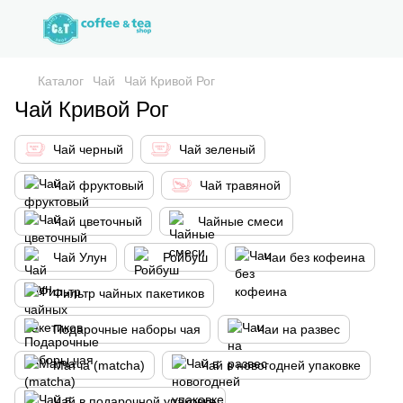
Каталог
Чай
Чай Кривой Рог
Чай Кривой Рог
Чай черный
Чай зеленый
Чай фруктовый
Чай травяной
Чай цветочный
Чайные смеси
Чай Улун
Ройбуш
Чаи без кофеина
Фильтр чайных пакетиков
Подарочные наборы чая
Чаи на развес
Матча (matcha)
Чай в новогодней упаковке
Чай в подарочной упаковке