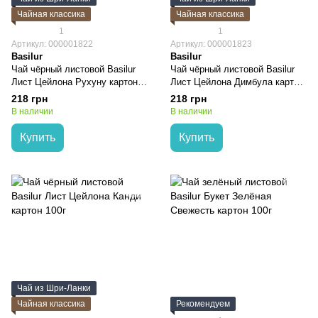
Чайная классика
Чайная классика
1
1
Артикул: 000001822
Артикул: 000001823
Basilur
Basilur
Чай чёрный листовой Basilur
Чай чёрный листовой Basilur
Лист Цейлона Рухуну картон
Лист Цейлона Димбула картон
100г
100г
218 грн
218 грн
В наличии
В наличии
Купить
Купить
Чай из Шри-Ланки
Чайная классика
Рекомендуем