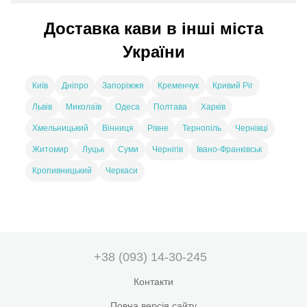
Доставка кави в інші міста
України
Київ
Дніпро
Запоріжжя
Кременчук
Кривий Ріг
Львів
Миколаїв
Одеса
Полтава
Харків
Хмельницький
Вінниця
Рівне
Тернопіль
Чернівці
Житомир
Луцьк
Суми
Чернігів
Івано-Франківськ
Кропивницький
Черкаси
+38 (093) 14-30-245
Контакти
Повна версія сайту