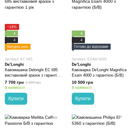
−19%
4
4
4
4
Вигідна ціна
Готово до відправки
Артикул: EC 685
Артикул: ESAM 4000
De’Longhi
De’Longhi
Кавомашина Delonghi EC 685
Кавоварка De'Longhi Magnifica
виставковий зразок з гарантією
Esam 4000 з гарантією (Б/В)
1 рік
7 700 грн
10 500 грн
9 499 грн
В наявності
В наявності
Купити
Купити