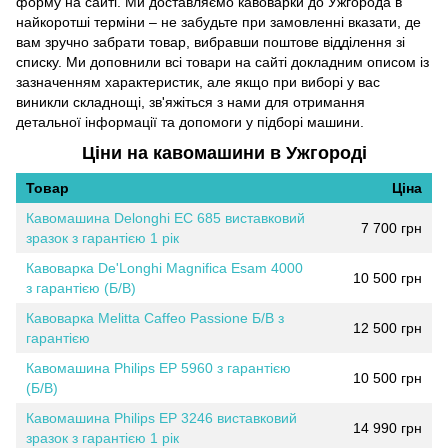
форму на сайті. Ми доставляємо кавоварки до Ужгорода в
найкоротші терміни – не забудьте при замовленні вказати, де
вам зручно забрати товар, вибравши поштове відділення зі
списку. Ми доповнили всі товари на сайті докладним описом із
зазначенням характеристик, але якщо при виборі у вас
виникли складнощі, зв'яжіться з нами для отримання
детальної інформації та допомоги у підборі машини.
Ціни на кавомашини в Ужгороді
Товар
Ціна
Кавомашина Delonghi EC 685 виставковий
7 700 грн
зразок з гарантією 1 рік
Кавоварка De'Longhi Magnifica Esam 4000
10 500 грн
з гарантією (Б/В)
Кавоварка Melitta Caffeo Passione Б/В з
12 500 грн
гарантією
Кавомашина Philips EP 5960 з гарантією
10 500 грн
(Б/В)
Кавомашина Philips EP 3246 виставковий
14 990 грн
зразок з гарантією 1 рік