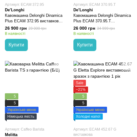
Артикул: ECAM 372.95
Артикул: ECAM 370.95.T
De’Longhi
De’Longhi
Кавомашина Delonghi Dinamica
Кавомашина Delonghi Dinamica
Plus ECAM 372.95 виставковий
Plus ECAM 370.95.T
зразок з гарантією 1 рік
виставковий зразок з гарантією
26 900 грн
26 000 грн
29 000 грн
34 999 грн
1 рік
В наявності
В наявності
Купити
Купити
Sale
−21%
5
5
5
5
Українське меню
Українське меню
Німецька якість
Холодні напої
Артикул: Caffeo Barista
Артикул: ECAM 452.67 G
Melitta
виставкова