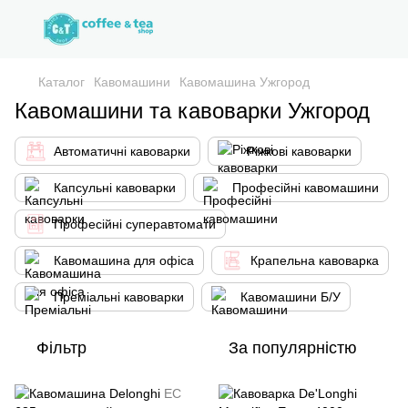
Каталог
Кавомашини
Кавомашина Ужгород
Кавомашини та кавоварки Ужгород
Автоматичні кавоварки
Ріжкові кавоварки
Капсульні кавоварки
Професійні кавомашини
Професійні суперавтомати
Кавомашина для офіса
Крапельна кавоварка
Преміальні кавоварки
Кавомашини Б/У
Фільтр
За популярністю