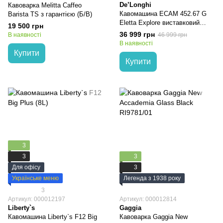
De’Longhi
Кавоварка Melitta Caffeo
Кавомашина ECAM 452.67 G
Barista TS з гарантією (Б/В)
Eletta Explore виставковий
19 500 грн
зразок з гарантією 1 рік
36 999 грн
В наявності
46 999 грн
В наявності
Купити
Купити
3
3
3
Для офісу
3
Українське меню
Легенда з 1938 року
3
Артикул: 000012197
Артикул: 000012814
Liberty`s
Gaggia
Кавомашина Liberty`s F12 Big
Кавоварка Gaggia New