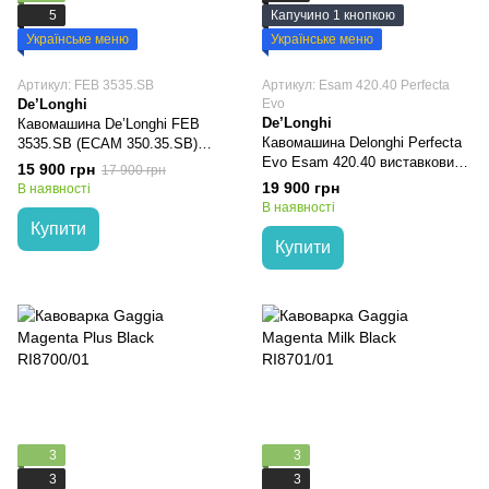
5
Капучино 1 кнопкою
Українське меню
Українське меню
Артикул: FEB 3535.SB
Артикул: Esam 420.40 Perfecta
De’Longhi
Evo
De’Longhi
Кавомашина De’Longhi FEB
Кавомашина Delonghi Perfecta
3535.SB (ECAM 350.35.SB)
Evo Esam 420.40 виставковий
виставковий зразок з гарантією
15 900 грн
17 900 грн
зразок з гарантією 1 рік
1 рік
19 900 грн
В наявності
В наявності
Купити
Купити
3
3
3
3