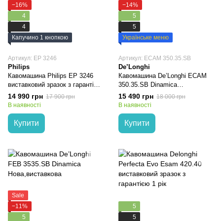
−16%
−14%
4
5
4
5
Капучино 1 кнопкою
Українське меню
Артикул: EP 3246
Артикул: ECAM 350.35.SB
Philips
De’Longhi
Кавомашина Philips EP 3246
Кавомашина De’Longhi ECAM
виставковий зразок з гарантією
350.35.SB Dinamica
1 рік
виставковий зразок з гарантією
14 990 грн
15 490 грн
17 900 грн
18 000 грн
1 рік
В наявності
В наявності
Купити
Купити
Sale
−11%
5
5
5