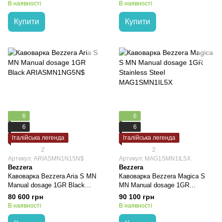
В наявності
В наявності
Купити
Купити
6
6
6
6
Італійська легенда
Італійська легенда
2
2
Артикул: ARIASMN1N15N$
Артикул: MAG1SMN1IL5X
Bezzera
Bezzera
Кавоварка Bezzera Aria S MN
Кавоварка Bezzera Magica S
Manual dosage 1GR Black
MN Manual dosage 1GR
ARIASMN1N15N$
Stainless Steel MAG1SMN1IL5X
80 600 грн
90 100 грн
В наявності
В наявності