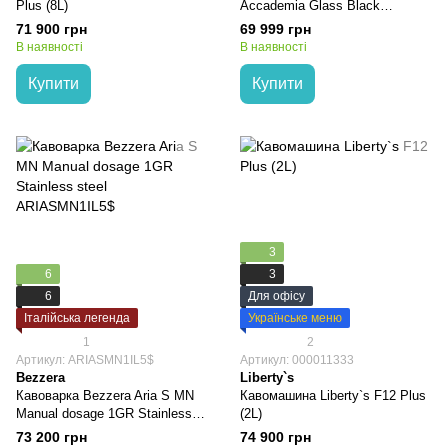
Plus (8L)
Accademia Glass Black
RI9781/01
71 900 грн
69 999 грн
В наявності
В наявності
Купити
Купити
3
6
3
6
Для офісу
Італійська легенда
Українське меню
1
2
Артикул: ARIASMN1IL5$
Артикул: 000011333
Bezzera
Liberty`s
Кавоварка Bezzera Aria S MN
Кавомашина Liberty`s F12 Plus
Manual dosage 1GR Stainless
(2L)
steel ARIASMN1IL5$
73 200 грн
74 900 грн