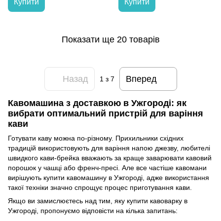
Купити
Купити
Показати ще 20 товарів
Назад
Вперед
1
з 7
Кавомашина з доставкою в Ужгороді: як
вибрати оптимальний пристрій для варіння
кави
Готувати каву можна по-різному. Прихильники східних
традицій використовують для варіння напою джезву, любителі
швидкого кави-брейка вважають за краще заварювати кавовий
порошок у чашці або френч-пресі. Але все частіше кавомани
вирішують купити кавомашину в Ужгороді, адже використання
такої техніки значно спрощує процес приготування кави.
Якщо ви замислюєтесь над тим, яку купити кавоварку в
Ужгороді, пропонуємо відповісти на кілька запитань: