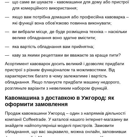
що саме ви шукаєте - кавомашини для дому або пристрої
для комерційного використання;
якщо вам потрібна домашня або професійна кавоварка –
які функції вона обов'язково повинна виконувати;
ви вибрали місце, де буде розміщена техніка – наскільки
велике обладнання воно здатне вмістити;
яка вартість обладнання вам прийнятна;
каву за якими рецептами ви вважаєте за краще пити?
Асортимент кавоварок досить великий і дозволяє придбати
пристрої з різним функціоналом та можливостями. Від
характеристик багато в чому залежатиме і вартість
обладнання. Якщо плануєте придбати машину недорого,
розгляньте варіанти з невеликим набором функцій.
Кавомашина з доставкою в Ужгород: як
оформити замовлення
Продаж кавомашини Ужгород – один з напрямків діяльності
компанії Coffeetrade. У каталозі нашого інтернет-магазину ви
знайдете найпопулярніші моделі пристроїв. Замовити
обладнання, що вас зацікавило, можна онлайн, заповнивши