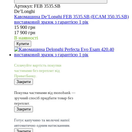
Артикул: FEB 3535.SB
De’Longhi
Кавомашина De’Longhi FEB 3535.SB (ECAM 350.35.SB)
виставковий зразок з гарантією 1 рік
15 900 грн
17 900 грн
В наявності
Купити
5
Сплачуйте вартість покупки
частинами без переплат від
ПриватБанку.
Закрити
5
Покупка частинами від monobank —
зручний спосіб придбати товар без
переплат.
Закрити
Капучино 1 кнопкою
Готує капучино та молочні напої
автоматично одним натисканням.
Закрити