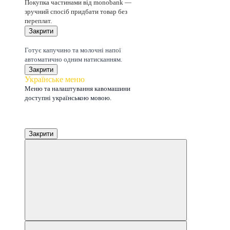
Покупка частинами від monobank —
зручний спосіб придбати товар без
переплат.
Закрити
Капучино 1 кнопкою
Готує капучино та молочні напої
автоматично одним натисканням.
Закрити
Українське меню
Меню та налаштування кавомашини
доступні українською мовою.
Закрити