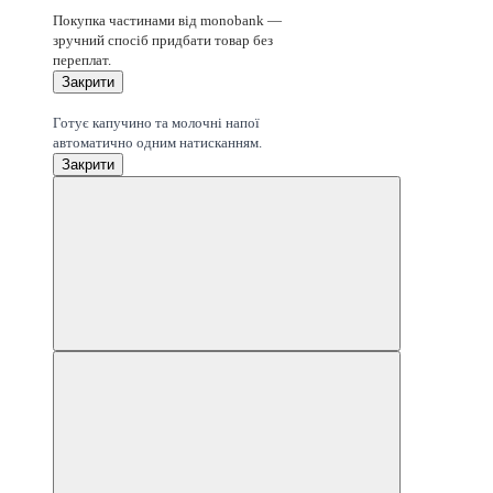
4
Покупка частинами від monobank —
зручний спосіб придбати товар без
переплат.
Закрити
Капучино 1 кнопкою
Готує капучино та молочні напої
автоматично одним натисканням.
Закрити