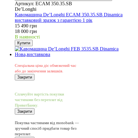
Артикул: ECAM 350.35.SB
De’Longhi
Кавомашина De’Longhi ECAM 350.35.SB Dinamica
виставковий зразок з гарантією 1 рік
15 490 грн
18 000 грн
В наявності
Купити
Sale
Спеціальна ціна діє обмежений час
або до закінчення залишків.
Закрити
−11%
5
Сплачуйте вартість покупки
частинами без переплат від
ПриватБанку.
Закрити
5
Покупка частинами від monobank —
зручний спосіб придбати товар без
переплат.