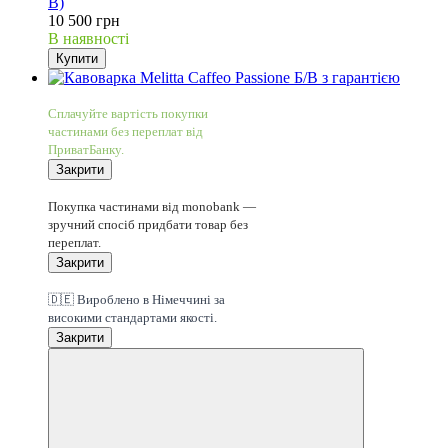
В)
10 500 грн
В наявності
Купити
4
Сплачуйте вартість покупки
частинами без переплат від
ПриватБанку.
Закрити
4
Покупка частинами від monobank —
зручний спосіб придбати товар без
переплат.
Закрити
Німецька якість
🇩🇪 Вироблено в Німеччині за
високими стандартами якості.
Закрити