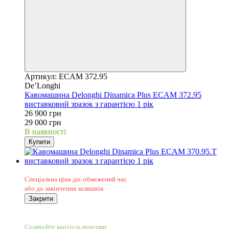
Артикул: ECAM 372.95
De’Longhi
Кавомашина Delonghi Dinamica Plus ECAM 372.95
виставковий зразок з гарантією 1 рік
26 900 грн
29 000 грн
В наявності
Купити
Sale
Спеціальна ціна діє обмежений час
або до закінчення залишків.
Закрити
−26%
5
Сплачуйте вартість покупки