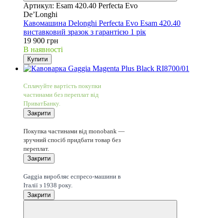
Артикул: Esam 420.40 Perfecta Evo
De’Longhi
Кавомашина Delonghi Perfecta Evo Esam 420.40
виставковий зразок з гарантією 1 рік
19 900 грн
В наявності
Купити
3
Сплачуйте вартість покупки
частинами без переплат від
ПриватБанку.
Закрити
3
Покупка частинами від monobank —
зручний спосіб придбати товар без
переплат.
Закрити
Легенда з 1938 року
Gaggia виробляє еспресо-машини в
Італії з 1938 року.
Закрити