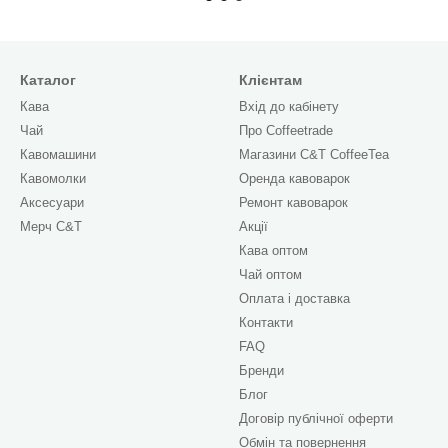
Каталог
Клієнтам
Кава
Вхід до кабінету
Чай
Про Сoffeetrade
Кавомашини
Магазини C&T CoffeeTea
Кавомолки
Оренда кавоварок
Аксесуари
Ремонт кавоварок
Мерч C&T
Акції
Кава оптом
Чай оптом
Оплата і доставка
Контакти
FAQ
Бренди
Блог
Договір публічної оферти
Обмін та повернення