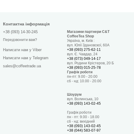
Контактна інформація
+38 (093) 14-30-245
Магазини партнери C&T
CoffeeTea Shop
Передзвонити вам?
Україна, м. Київ :
вул. Юлії Здановскої, 60А
+38 (093) 275-62-11
Написати нам у Viber
вул. Є. Чавдар, 24
Написати нам у Telegram
+38 (073) 049-14-17
вул. Родини Крістеров, 20 Б
sales@coffeetrade.ua
+38 (093) 015-25-78
Графік роботи
пн-пт: 9.00 - 20.00
сб - нд: 10.00 - 20.00
Шоурум
вул. Волинська, 10
+38 (093) 143-02-45
Графік роботи
пн - пт: 9.00 - 18.00
сб - нд: вихідний
+38 (093) 143-02-45
+38 (044) 583-07-97