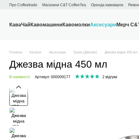
Перейти до основного контенту
Про Сoffeetrade
Магазини C&T CoffeeTea
Оренда кавоварок
Ремон
Бренди
Блог
Договір публічної оферти
Обмін та повернення
Кава
Чай
Кавомашини
Кавомолки
Аксесуари
Мерч C&
Головна
Каталог
Аксесуари
Турки (Джезви)
Джезва мiдна 450 мл
Джезва мiдна 450 мл
В наявності
Артикул: 000009177
2 відгуки