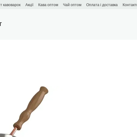
т кавоварок
Акції
Кава оптом
Чай оптом
Оплата і доставка
Контакт
T