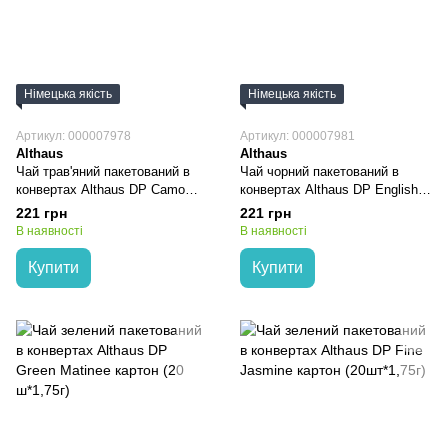
Німецька якість
Німецька якість
Артикул: 000007978
Артикул: 000007981
Althaus
Althaus
Чай трав'яний пакетований в
Чай чорний пакетований в
конвертах Althaus DP Camomile
конвертах Althaus DP English
Meadow картон (20шт*1,5г)
Breakfast картон (20шт*1,75г)
221 грн
221 грн
В наявності
В наявності
Купити
Купити