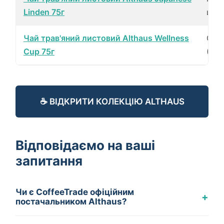
Linden 75г
шт)
Чай трав'яний листовий Althaus Wellness
Gra
Cup 75г
(20 
☕ ВІДКРИТИ КОЛЕКЦІЮ ALTHAUS
Відповідаємо на ваші
запитання
Чи є CoffeeTrade офіційним
+
постачальником Althaus?