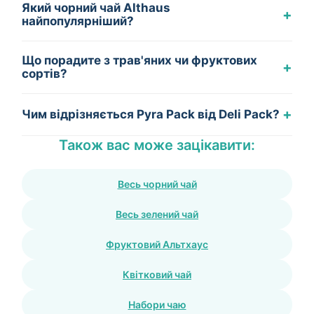
Який чорний чай Althaus
+
найпопулярніший?
Що порадите з трав'яних чи фруктових
+
сортів?
+
Чим відрізняється Pyra Pack від Deli Pack?
Також вас може зацікавити:
Весь чорний чай
Весь зелений чай
Фруктовий Альтхаус
Квітковий чай
Набори чаю