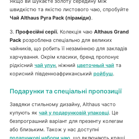
Якщо ви шукаєте золоту середину між
швидкістю та якістю листового чаю, спробуйте
Чай Althaus Pyra Pack (піраміди)
.
3.
Професійні серії.
Колекція чаю
Althaus Grand
Pack
розроблена спеціально для великих
чайників, що робить її незамінною для закладів
харчування. Окрім класики, бренд пропонує
рідкісний
чай улун
, ніжний
цветочный чай
та
корисний південноафриканський
ройбуш
.
Подарунки та спеціальні пропозиції
Завдяки стильному дизайну, Althaus часто
купують як
чай у подарунковій упаковці
. Це
безпрограшний варіант для презенту колегам
або близьким. Також у нас доступні
подарункові набори чаю
, що включають кращі