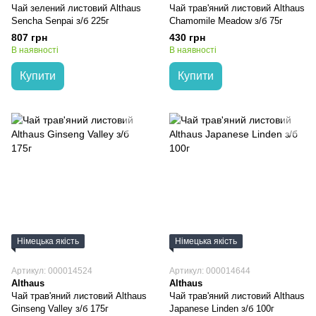
Чай зелений листовий Althaus
Чай трав'яний листовий Althaus
Sencha Senpai з/б 225г
Chamomile Meadow з/б 75г
807 грн
430 грн
В наявності
В наявності
Купити
Купити
Німецька якість
Німецька якість
Артикул: 000014524
Артикул: 000014644
Althaus
Althaus
Чай трав'яний листовий Althaus
Чай трав'яний листовий Althaus
Ginseng Valley з/б 175г
Japanese Linden з/б 100г