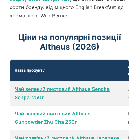
сорти бренду: від міцного English Breakfast до
ароматного Wild Berries.
Ціни на популярні позиції
Althaus (2026)
Форм
Назва продукту
пакув
Чай зелений листовий Althaus Sencha
Лис
Senpai 250г
(250
Чай зелений листовий Althaus
Deli
Gunpowder Zhu Cha 250г
шт)
Чай трав'яний листовий Althaus Japanese
Pyra