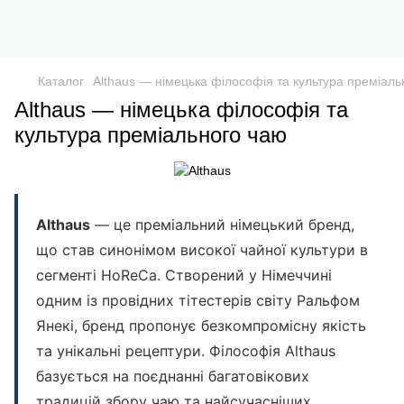
Каталог
Althaus — німецька філософія та культура преміаль
Althaus — німецька філософія та
культура преміального чаю
Althaus
— це преміальний німецький бренд,
що став синонімом високої чайної культури в
сегменті HoReCa. Створений у Німеччині
одним із провідних тітестерів світу Ральфом
Янекі, бренд пропонує безкомпромісну якість
та унікальні рецептури. Філософія Althaus
базується на поєднанні багатовікових
традицій збору чаю та найсучасніших