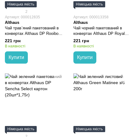
Німецька якість
Німецька якість
2
Артикул: 000012835
Артикул: 000013358
Althaus
Althaus
Чай трав`яний пакетований в
Чай чорний пакетований в
конвертах Althaus DP Rooibos
конвертах Althaus DP Royal
Vanilla картон (20шт*1,75г)
Earl Grey картон (20шт*1,75г)
221 грн
221 грн
В наявності
В наявності
Купити
Купити
Німецька якість
Німецька якість
2