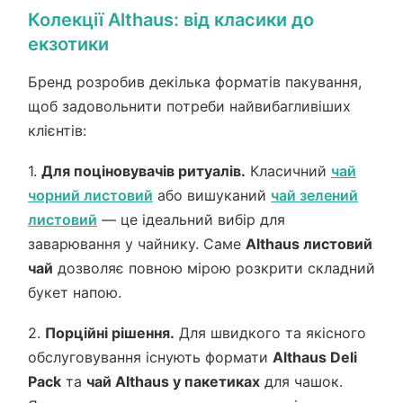
Колекції Althaus: від класики до
екзотики
Бренд розробив декілька форматів пакування,
щоб задовольнити потреби найвибагливіших
клієнтів:
1.
Для поціновувачів ритуалів.
Класичний
чай
чорний листовий
або вишуканий
чай зелений
листовий
— це ідеальний вибір для
заварювання у чайнику. Саме
Althaus листовий
чай
дозволяє повною мірою розкрити складний
букет напою.
2.
Порційні рішення.
Для швидкого та якісного
обслуговування існують формати
Althaus Deli
Pack
та
чай Althaus у пакетиках
для чашок.