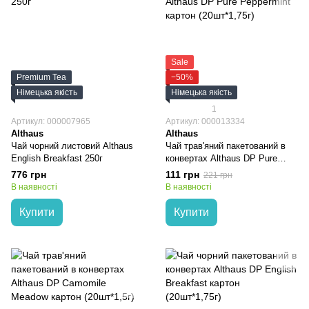
Sale
Premium Tea
−50%
Німецька якість
Німецька якість
1
Артикул: 000007965
Артикул: 000013334
Althaus
Althaus
Чай чорний листовий Althaus
Чай трав'яний пакетований в
English Breakfast 250г
конвертах Althaus DP Pure
Peppermint картон (20шт*1,75г)
776 грн
111 грн
221 грн
В наявності
В наявності
Купити
Купити