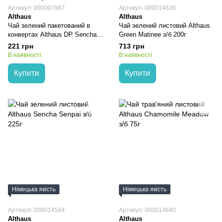
Артикул: 000007987
Артикул: 000014636
Althaus
Althaus
Чай зелений пакетований в
Чай зелений листовий Althaus
конвертах Althaus DP Sencha
Green Matinee з/б 200г
Select картон (20шт*1,75г)
221 грн
713 грн
В наявності
В наявності
Купити
Купити
Німецька якість
Німецька якість
Артикул: 000014564
Артикул: 000014640
Althaus
Althaus