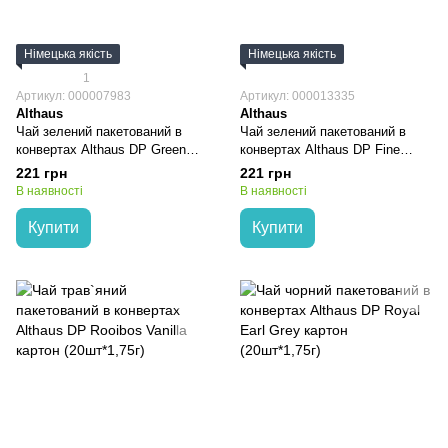
Німецька якість
Німецька якість
1
Артикул: 000007983
Артикул: 000013335
Althaus
Althaus
Чай зелений пакетований в
Чай зелений пакетований в
конвертах Althaus DP Green
конвертах Althaus DP Fine
Matinee картон (20 ш*1,75г)
Jasmine картон (20шт*1,75г)
221 грн
221 грн
В наявності
В наявності
Купити
Купити