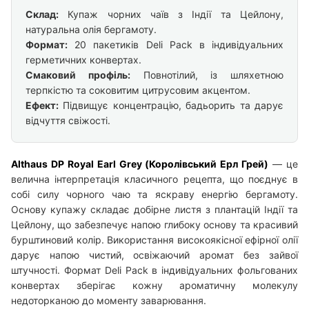
Склад:
Купаж чорних чаїв з Індії та Цейлону,
натуральна олія бергамоту.
Формат:
20 пакетиків Deli Pack в індивідуальних
герметичних конвертах.
Смаковий профіль:
Повнотілий, із шляхетною
терпкістю та соковитим цитрусовим акцентом.
Ефект:
Підвищує концентрацію, бадьорить та дарує
відчуття свіжості.
Althaus DP Royal Earl Grey (Королівський Ерл Грей)
— це
велична інтерпретація класичного рецепта, що поєднує в
собі силу чорного чаю та яскраву енергію бергамоту.
Основу купажу складає добірне листя з плантацій Індії та
Цейлону, що забезпечує напою глибоку основу та красивий
бурштиновий колір. Використання високоякісної ефірної олії
дарує напою чистий, освіжаючий аромат без зайвої
штучності. Формат Deli Pack в індивідуальних фольгованих
конвертах зберігає кожну ароматичну молекулу
недоторканою до моменту заварювання.