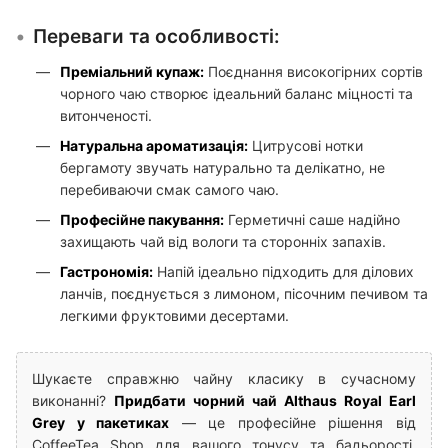
Переваги та особливості:
Преміальний купаж:
Поєднання високогірних сортів
чорного чаю створює ідеальний баланс міцності та
витонченості.
Натуральна ароматизація:
Цитрусові нотки
бергамоту звучать натурально та делікатно, не
перебиваючи смак самого чаю.
Професійне пакування:
Герметичні саше надійно
захищають чай від вологи та сторонніх запахів.
Гастрономія:
Напій ідеально підходить для ділових
ланчів, поєднується з лимоном, пісочним печивом та
легкими фруктовими десертами.
Шукаєте справжню чайну класику в сучасному
виконанні?
Придбати чорний чай Althaus Royal Earl
Grey у пакетиках
— це професійне рішення від
CoffeeTea Shop для вашого тонусу та бадьорості.