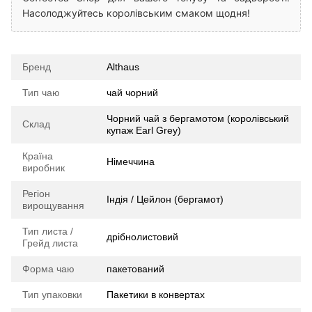
Насолоджуйтесь королівським смаком щодня!
Бренд
Althaus
Тип чаю
чай чорний
Чорний чай з бергамотом (королівський
Склад
купаж Earl Grey)
Країна
Німеччина
виробник
Регіон
Індія / Цейлон (бергамот)
вирощування
Тип листа /
дрібнолистовий
Грейд листа
Форма чаю
пакетований
Тип упаковки
Пакетики в конвертах