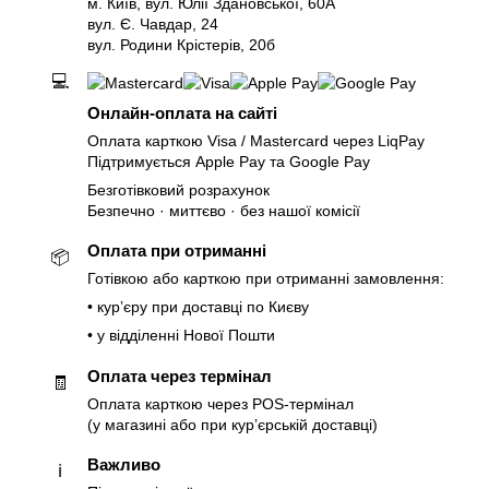
м. Київ, вул. Юлії Здановської, 60А
вул. Є. Чавдар, 24
вул. Родини Крістерів, 20б
💻
Онлайн-оплата на сайті
Оплата карткою Visa / Mastercard через LiqPay
Підтримується Apple Pay та Google Pay
Безготівковий розрахунок
Безпечно · миттєво · без нашої комісії
Оплата при отриманні
📦
Готівкою або карткою при отриманні замовлення:
• курʼєру при доставці по Києву
• у відділенні Нової Пошти
Оплата через термінал
🧾
Оплата карткою через POS-термінал
(у магазині або при курʼєрській доставці)
Важливо
ℹ️