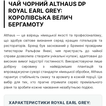
ЧАЙ ЧОРНИЙ ALTHAUS DP
ROYAL EARL GREY:
КОРОЛІВСЬКА ВЕЛИЧ
БЕРГАМОТУ
Althaus — це взірець німецької якості та професіоналізму,
що здобув світове визнання серед кращих готельєрів та
рестораторів. Бренд був заснований у Бремені провідним
титестером Ральфом Янекі, чия пристрасть до чайної
справи дозволила створити унікальні купажі, адаптовані до
високих вимог індустрії гостинності. Використовуючи лише
добірну сировину з найвідоміших плантацій та
впроваджуючи суворі стандарти німецької обробки, Althaus
гарантує стабільність смаку та аромату в кожній порції. Це
вибір для тих, хто прагне отримати сервіс преміального
рівня та зробити кожне чаювання незабутньою подією.
ХАРАКТЕРИСТИКИ ROYAL EARL GREY: