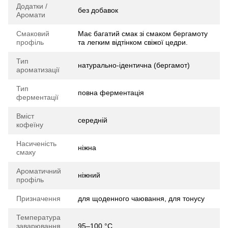
Додатки /
без добавок
Аромати
Смаковий
Має багатий смак зі смаком бергамоту
профіль
та легким відтінком свіжої цедри.
Тип
натурально-ідентична (бергамот)
ароматизації
Тип
повна ферментація
ферментації
Вміст
середній
кофеїну
Насиченість
ніжна
смаку
Ароматичний
ніжний
профіль
Призначення
для щоденного чаювання, для тонусу
Температура
заварювання
95–100 °C