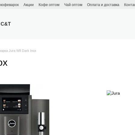
 кофеварок
Акции
Кофе оптом
Чай оптом
Оплата и доставка
Конта
 C&T
арка Jura W8 Dark Inox
ox