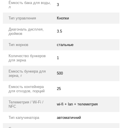
Ёмкость бака для воды,
3
л
Тип управления
Кнопки
Диагональ дисплея,
3.5
дюймов
Тип жернов
стальные
Количество бункеров
1
для зерна
Емкость бункера для
500
зерна, г
Емкость контейнера
25
для отходов, порций
Телеметрия / Wi-Fi /
wi-fi + lan + телеметрия
NFC
Тип капучинатора
автоматичний