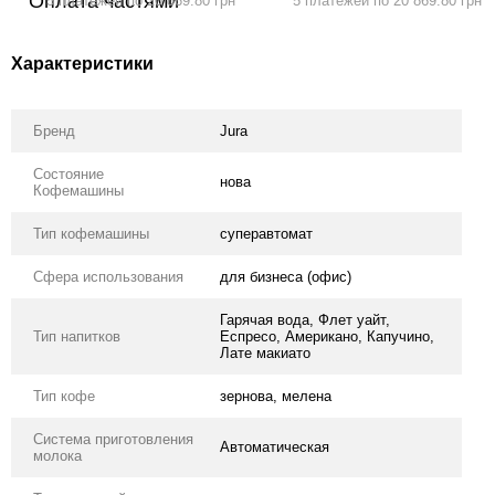
5 платежей по 20 869.80 грн
5 платежей по 20 869.80 грн
Характеристики
Бренд
Jura
Состояние
нова
Кофемашины
Тип кофемашины
суперавтомат
Сфера использования
для бизнеса (офис)
Гарячая вода, Флет уайт,
Тип напитков
Еспресо, Американо, Капучино,
Лате макиато
Тип кофе
зернова, мелена
Система приготовления
Автоматическая
молока