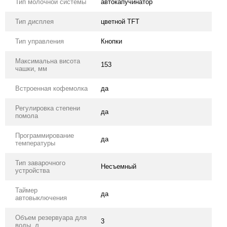
Тип молочной системы
автокапучинатор
Тип дисплея
цветной TFT
Тип управления
Кнопки
Максимальна висота
153
чашки, мм
Встроенная кофемолка
да
Регулировка степени
да
помола
Программирование
да
температуры
Тип заварочного
Несъемный
устройства
Таймер
да
автовыключения
Объем резервуара для
3
воды, л