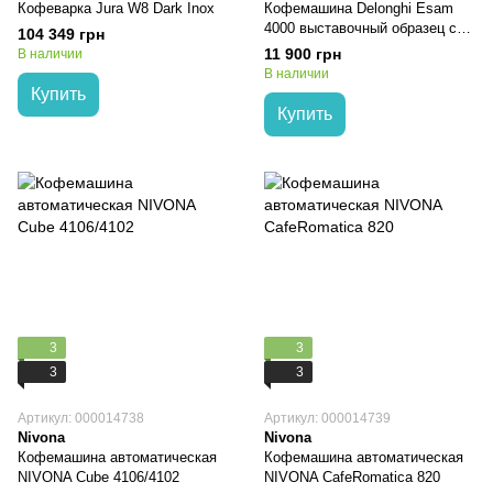
Кофеварка Jura W8 Dark Inox
Кофемашина Delonghi Esam
4000 выставочный образец с
104 349 грн
гарантией 1 год
11 900 грн
В наличии
В наличии
Купить
Купить
3
3
3
3
Артикул: 000014738
Артикул: 000014739
Nivona
Nivona
Кофемашина автоматическая
Кофемашина автоматическая
NIVONA Cube 4106/4102
NIVONA CafeRomatica 820