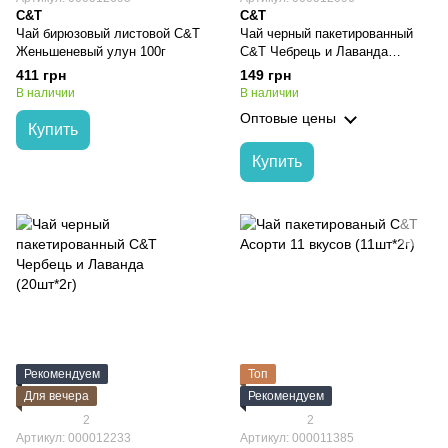
C&T
C&T
Чай бирюзовый листовой C&T
Чай черный пакетированный
Женьшеневый улун 100г
C&Т Чебрець и Лаванда
(20шт*2г)
411 грн
149 грн
В наличии
В наличии
Оптовые цены
Купить
Купить
Рекомендуем
Топ
Для вечера
Рекомендуем
2
2
Артикул: 000012233
Артикул: 000011385