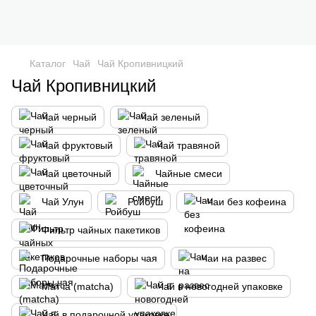
Каталог
Чай
Чай Кропивницкий
Чай Кропивницкий
Чай черный
Чай зеленый
Чай фруктовый
Чай травяной
Чай цветочный
Чайные смеси
Чай Улун
Ройбуш
Чаи без кофеина
Фильтр чайных пакетиков
Подарочные наборы чая
Чаи на развес
Матча (matcha)
Чай в новогодней упаковке
Чай в подарочной упаковке