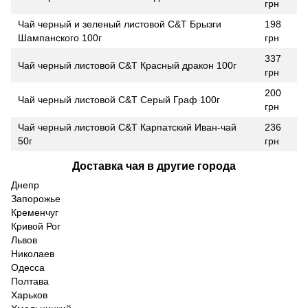
грн
Чай черный и зеленый листовой C&T Брызги
198
Шампанского 100г
грн
337
Чай черный листовой C&T Красный дракон 100г
грн
200
Чай черный листовой C&T Серый Граф 100г
грн
Чай черный листовой C&T Карпатский Иван-чай
236
50г
грн
Доставка чая в другие города
Днепр
Запорожье
Кременчуг
Кривой Рог
Львов
Николаев
Одесса
Полтава
Харьков