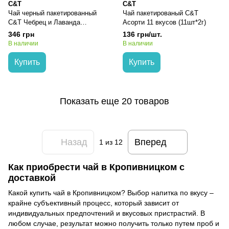
C&T
C&T
Чай черный пакетированный
Чай пакетированый C&T
C&T Чебрец и Лаванда
Асорти 11 вкусов (11шт*2г)
(50шт*2г)
346 грн
136 грн/шт.
В наличии
В наличии
Купить
Купить
Показать еще 20 товаров
Назад
Вперед
1
из 12
Как приобрести чай в Кропивницком с
доставкой
Какой купить чай в Кропивницком? Выбор напитка по вкусу –
крайне субъективный процесс, который зависит от
индивидуальных предпочтений и вкусовых пристрастий. В
любом случае, результат можно получить только путем проб и