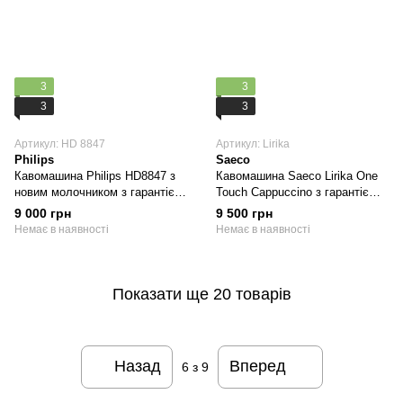
3
3
3
3
Артикул: HD 8847
Артикул: Lirika
Philips
Saeco
Кавомашина Philips HD8847 з
Кавомашина Saeco Lirika One
новим молочником з гарантією
Touch Cappuccino з гарантією
(Б/В)
(Б/В)
9 000 грн
9 500 грн
Немає в наявності
Немає в наявності
Показати ще 20 товарів
Назад
Вперед
6
з 9