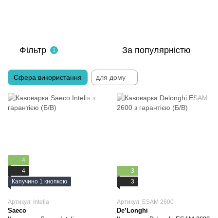
Фільтр
За популярністю
1
Сфера використання
для дому
4
4
3
Капучино 1 кнопкою
3
Артикул: Intelia
Артикул: ESAM 2600
Saeco
De’Longhi