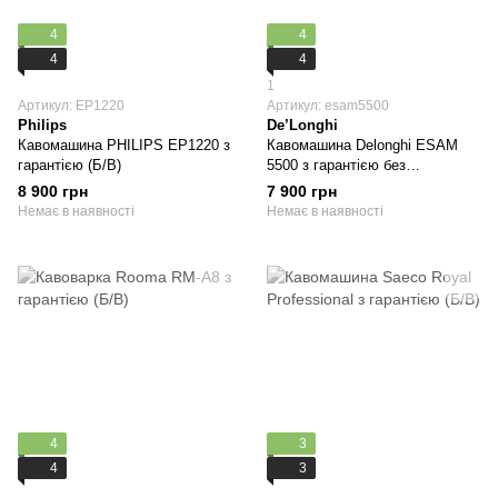
4
4
4
4
1
Артикул: EP1220
Артикул: esam5500
Philips
De’Longhi
Кавомашина PHILIPS EP1220 з
Кавомашина Delonghi ESAM
гарантією (Б/В)
5500 з гарантією без
молочника (Б/В)
8 900 грн
7 900 грн
Немає в наявності
Немає в наявності
4
3
4
3