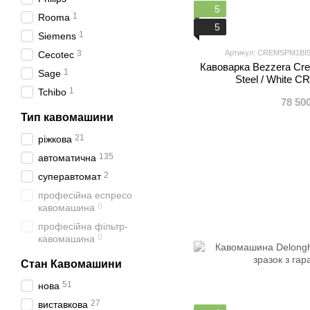
5
1
Rooma
5
1
Siemens
3
Артикул: CREMSPM1BI
Cecotec
Кавоварка Bezzera Cr
1
Sage
Steel / White
1
Tchibo
78 50
Тип кавомашини
21
ріжкова
135
автоматична
2
суперавтомат
професійна еспресо
0
кавомашина
професійна фільтр-
0
кавомашина
Стан Кавомашини
51
нова
27
виставкова