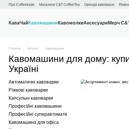
Перейти до основного контенту
Про Сoffeetrade
Магазини C&T CoffeeTea
Оренда кавоварок
Ремон
Бренди
Блог
Договір публічної оферти
Обмін та повернення
Кава
Чай
Кавомашини
Кавомолки
Аксесуари
Мерч C&
Головна
Каталог
Кавомашини
Кавомашини для дому: куп
Україні
Автоматичні кавоварки
Ріжкові кавоварки
Капсульні кавоварки
Професійні кавомашини
Професійні суперавтомати
Кавомашина для офіса