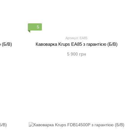
5
Артикул: ЕА85
 (Б/В)
Кавоварка Krups ЕА85 з гарантією (Б/В)
5 900 грн