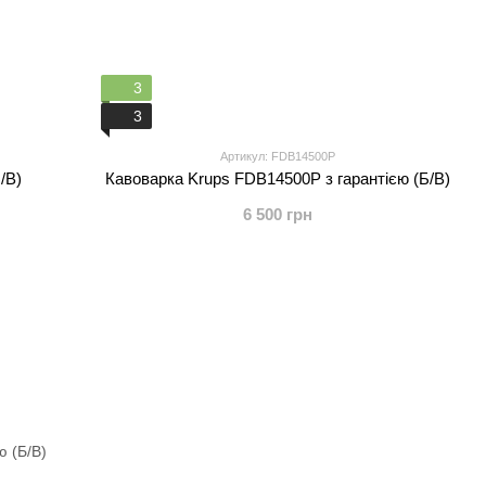
3
3
Артикул: FDB14500P
/В)
Кавоварка Krups FDB14500P з гарантією (Б/В)
6 500 грн