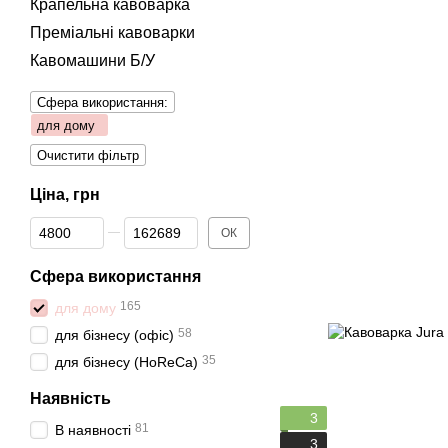
Крапельна кавоварка
Преміальні кавоварки
Кавомашини Б/У
Сфера використання:
для дому
Очистити фільтр
Ціна, грн
Від Ціна, грн
До Ціна, грн
ОК
Сфера використання
165
для дому
58
для бізнесу (офіс)
35
для бізнесу (HoReCa)
Наявність
3
81
В наявності
3