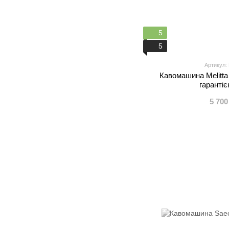
5
5
Артикул:
Кавомашина Melitta 
гарантіє
5 700