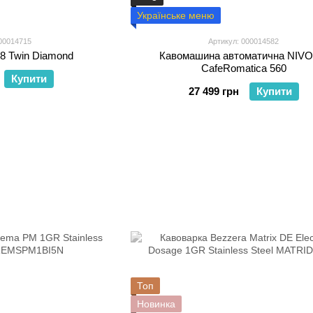
Українське меню
00014715
Артикул: 000014582
J8 Twin Diamond
Кавомашина автоматична NIV
CafeRomatica 560
Купити
27 499 грн
Купити
Топ
Новинка