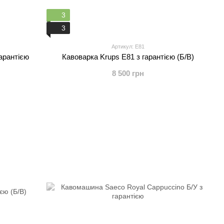
3
3
Артикул: Е81
арантією
Кавоварка Krups Е81 з гарантією (Б/В)
8 500 грн