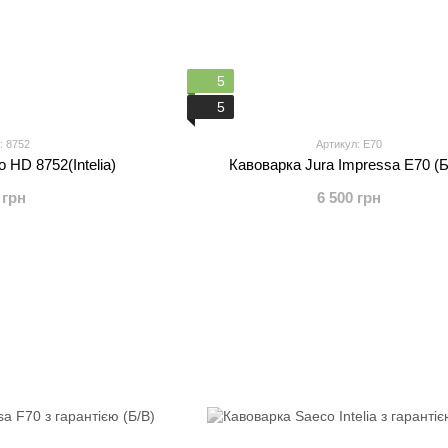
5
5
: 8752
Артикул: E70
HD 8752(Intelia)
Кавоварка Jura Impressa E70 (Б
 грн
6 500 грн