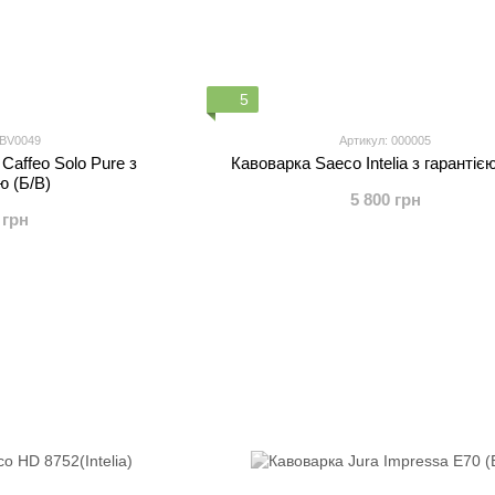
5
 BV0049
Артикул: 000005
Caffeo Solo Pure з
Кавоварка Saeco Intelia з гарантією
ю (Б/В)
5 800 грн
 грн