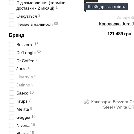
Під замовлення (терміни
Швейцарська якість
1
доставки - 2 місяці)
3
Очікується
Артикул: 0
Кавоварка Jura 
80
Немає в наявності
121 489 грн
Бренд
15
Bezzera
52
De’Longhi
2
Dr.Coffee
16
Jura
0
Liberty`s
0
Jetinno
16
Saeco
7
Krups
9
Melitta
10
Gaggia
16
Nivona
15
Philips