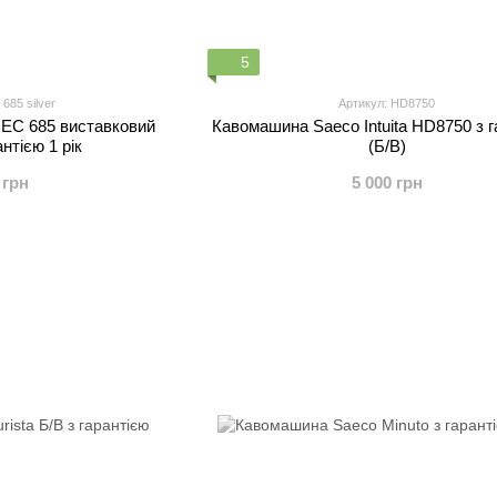
5
685 silver
Артикул: HD8750
 EC 685 виставковий
Кавомашина Saeco Intuita HD8750 з г
антією 1 рік
(Б/В)
 грн
5 000 грн