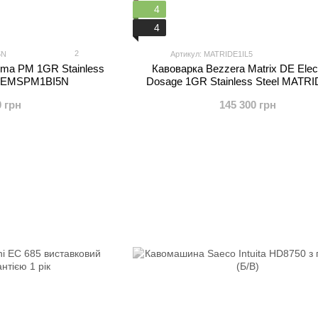
4
4
2
5N
Артикул: MATRIDE1IL5
ema PM 1GR Stainless
Кавоварка Bezzera Matrix DE Elec
 CREMSPM1BI5N
Dosage 1GR Stainless Steel MATRI
0 грн
145 300 грн