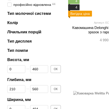
4
44
професійно відновлена
4
Тип молочної системи
Вигідна ціна
Колір
Артикул: EC 
Кавомашина Delonghi
Лічильник порцій
зразок з гар
4 990
Тип дисплея
Тип помпи
Висота, мм
Від Висота, мм
До Висота, мм
ОК
Глибина, мм
Від Глибина, мм
До Глибина, мм
ОК
Ширина, мм
Від Ширина, мм
До Ширина, мм