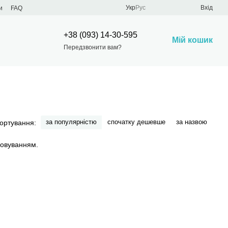
Укр
Рус
Вхід
и
FAQ
+38 (093) 14-30-595
Мій кошик
Передзвонити вам?
за популярністю
спочатку дешевше
за назвою
ортування: