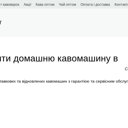
т кавоварок
Акції
Кава оптом
Чай оптом
Оплата і доставка
Контакт
T
ити домашню кавомашину в
С