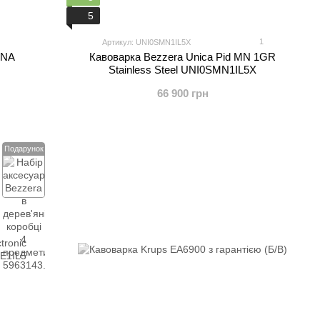
5
1
Артикул: UNI0SMN1IL5X
ONA
Кавоварка Bezzera Unica Pid MN 1GR
Stainless Steel UNI0SMN1IL5X
66 900 грн
Подарунок