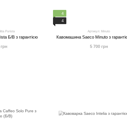
4
4
tta Purista
Артикул: Minuto
ista Б/В з гарантією
Кавомашина Saeco Minuto з гарантіє
 грн
5 700 грн