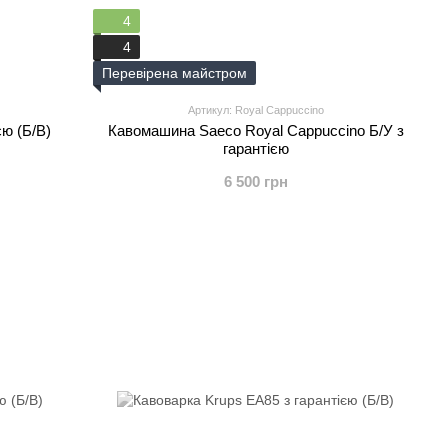
4
4
Перевірена майстром
Артикул: Royal Cappuccino
ю (Б/В)
Кавомашина Saeco Royal Cappuccino Б/У з
гарантією
6 500 грн