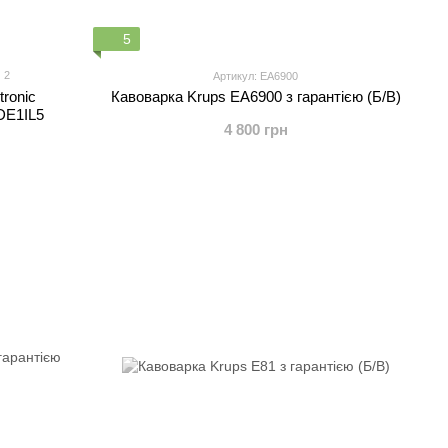
5
2
Артикул: EA6900
tronic
Кавоварка Krups EA6900 з гарантією (Б/В)
DE1IL5
4 800 грн