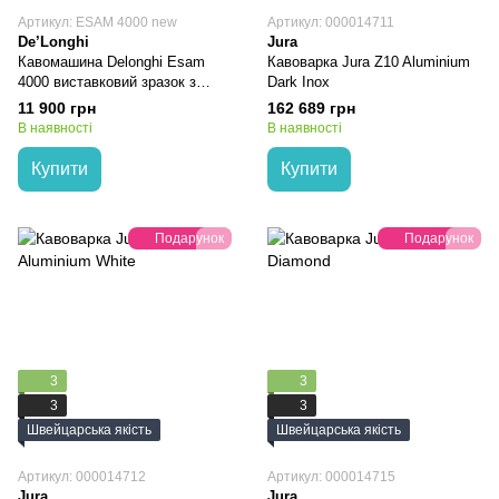
Артикул: ESAM 4000 new
Артикул: 000014711
De’Longhi
Jura
Кавомашина Delonghi Esam
Кавоварка Jura Z10 Aluminium
4000 виставковий зразок з
Dark Inox
гарантією 1 рік
11 900 грн
162 689 грн
В наявності
В наявності
Купити
Купити
Подарунок
Подарунок
3
3
3
3
Швейцарська якість
Швейцарська якість
Артикул: 000014712
Артикул: 000014715
Jura
Jura