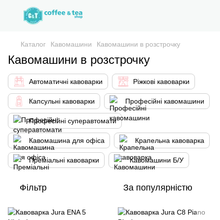
Каталог
Кавомашини
Кавомашини в розстрочку
Кавомашини в розстрочку
Автоматичні кавоварки
Ріжкові кавоварки
Капсульні кавоварки
Професійні кавомашини
Професійні суперавтомати
Кавомашина для офіса
Крапельна кавоварка
Преміальні кавоварки
Кавомашини Б/У
Фільтр
За популярністю