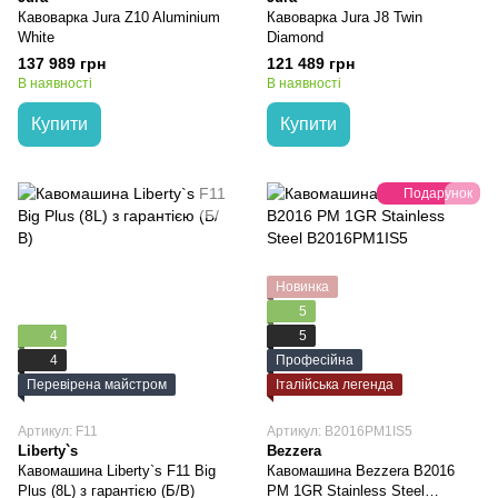
Кавоварка Jura Z10 Aluminium
Кавоварка Jura J8 Twin
White
Diamond
137 989 грн
121 489 грн
В наявності
В наявності
Купити
Купити
Подарунок
Новинка
5
4
5
4
Професійна
Перевірена майстром
Італійська легенда
Артикул: F11
Артикул: B2016PM1IS5
Liberty`s
Bezzera
Кавомашина Liberty`s F11 Big
Кавомашина Bezzera B2016
Plus (8L) з гарантією (Б/В)
PM 1GR Stainless Steel