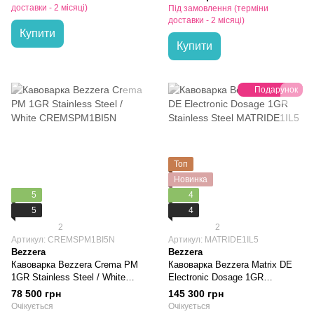
доставки - 2 місяці)
Під замовлення (терміни
доставки - 2 місяці)
Купити
Купити
Подарунок
Топ
Новинка
5
4
5
4
2
2
Артикул: CREMSPM1BI5N
Артикул: MATRIDE1IL5
Bezzera
Bezzera
Кавоварка Bezzera Crema PM
Кавоварка Bezzera Matrix DE
1GR Stainless Steel / White
Electronic Dosage 1GR
CREMSPM1BI5N
Stainless Steel MATRIDE1IL5
78 500 грн
145 300 грн
Очікується
Очікується