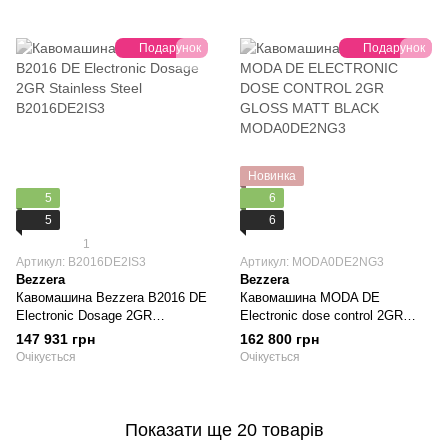
Подарунок
Подарунок
Новинка
5
6
5
6
1
Артикул: B2016DE2IS3
Артикул: MODA0DE2NG3
Bezzera
Bezzera
Кавомашина Bezzera B2016 DЕ
Кавомашина MODA DE
Electronic Dosage 2GR
Electronic dose control 2GR
Stainless Steel B2016DE2IS3
Matt Black MODA0DE2NG3
147 931 грн
162 800 грн
Очікується
Очікується
Показати ще 20 товарів