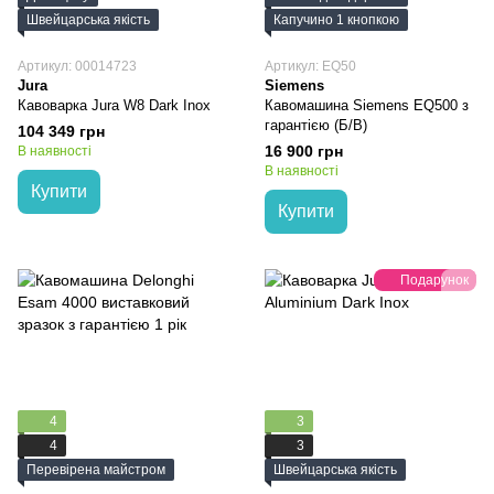
Швейцарська якість
Капучино 1 кнопкою
Артикул: 00014723
Артикул: EQ50
Jura
Siemens
Кавоварка Jura W8 Dark Inox
Кавомашина Siemens EQ500 з
гарантією (Б/В)
104 349 грн
16 900 грн
В наявності
В наявності
Купити
Купити
Подарунок
4
3
4
3
Перевірена майстром
Швейцарська якість