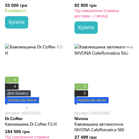
B2016PM1IS5
33 000 грн
92 900 грн
В наявності
Під замовлення (терміни
доставки - 2 місяці)
Купити
Купити
4
4
3
Для бізнесу
3
Українське меню
Українське меню
2
Артикул: 000012203
Артикул: 000014582
Dr.Coffee
Nivona
Кавомашина Dr.Coffee F2-H
Кавомашина автоматична
NIVONA CafeRomatica 560
184 500 грн
27 499 грн
Під замовлення (терміни