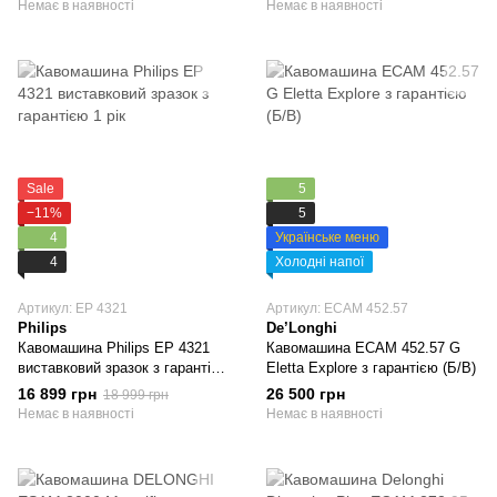
Немає в наявності
Немає в наявності
Sale
5
−11%
5
4
Українське меню
4
Холодні напої
Артикул: EP 4321
Артикул: ECAM 452.57
Philips
De’Longhi
Кавомашина Philips EP 4321
Кавомашина ECAM 452.57 G
виставковий зразок з гарантією
Eletta Explore з гарантією (Б/В)
1 рік
16 899 грн
26 500 грн
18 999 грн
Немає в наявності
Немає в наявності