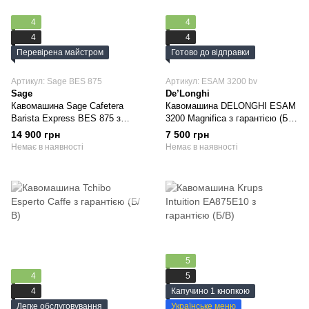
4
4
4
4
Перевірена майстром
Готово до відправки
Артикул: Sage BES 875
Артикул: ESAM 3200 bv
Sage
De’Longhi
Кавомашина Sage Cafetera
Кавомашина DELONGHI ESAM
Barista Express BES 875 з
3200 Magnifica з гарантією (Б/
гарантією (Б/В)
В)
14 900 грн
7 500 грн
Немає в наявності
Немає в наявності
5
4
5
4
Капучино 1 кнопкою
Легке обслуговування
Українське меню