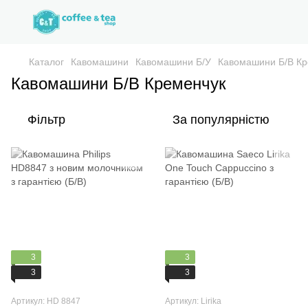
Каталог
Кавомашини
Кавомашини Б/У
Кавомашини Б/В Кр
Кавомашини Б/В Кременчук
Фільтр
За популярністю
3
3
3
3
Артикул: HD 8847
Артикул: Lirika