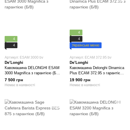
4
4
4
4
Українське меню
Артикул: ESAM 3000 bv
Артикул: ECAM 372.95 bv
De’Longhi
De’Longhi
Кавомашина DELONGHI ESAM
Кавомашина Delonghi Dinamica
3000 Magnifica з гарантією (Б/
Plus ECAM 372.95 з гарантією
В)
(Б/В)
7 500 грн
19 900 грн
Немає в наявності
Немає в наявності