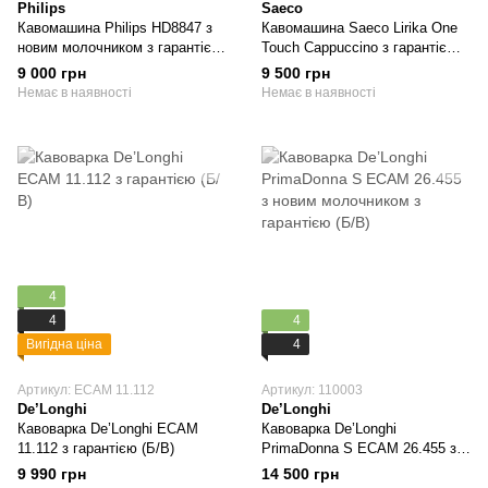
Philips
Saeco
Кавомашина Philips HD8847 з
Кавомашина Saeco Lirika One
новим молочником з гарантією
Touch Cappuccino з гарантією
(Б/В)
(Б/В)
9 000 грн
9 500 грн
Немає в наявності
Немає в наявності
4
4
4
Вигідна ціна
4
Артикул: ECAM 11.112
Артикул: 110003
De’Longhi
De’Longhi
Кавоварка De’Longhi ECAM
Кавоварка De’Longhi
11.112 з гарантією (Б/В)
PrimaDonna S ECAM 26.455 з
новим молочником з гарантією
9 990 грн
14 500 грн
(Б/В)