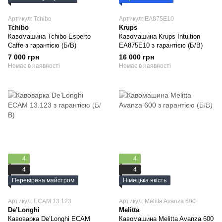
Артикул: Tchibo
Артикул: EA875E10
Tchibo
Krups
Кавомашина Tchibo Esperto
Кавомашина Krups Intuition
Caffe з гарантією (Б/В)
EA875E10 з гарантією (Б/В)
7 000 грн
16 000 грн
Немає в наявності
Немає в наявності
4
4
4
4
Перевірена майстром
Німецька якість
Артикул: ECAM 13.123
Артикул: Melitta Avanza 600
De’Longhi
Melitta
Кавоварка De’Longhi ECAM
Кавомашина Melitta Avanza 600