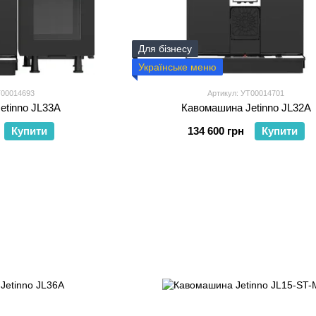
Для бізнесу
Українське меню
Т00014693
Артикул: УТ00014701
etinno JL33A
Кавомашина Jetinno JL32A
Купити
134 600 грн
Купити