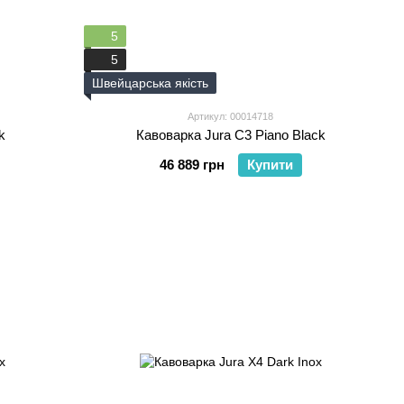
5
5
Швейцарська якість
Артикул: 00014718
k
Кавоварка Jura C3 Piano Black
46 889 грн
Купити