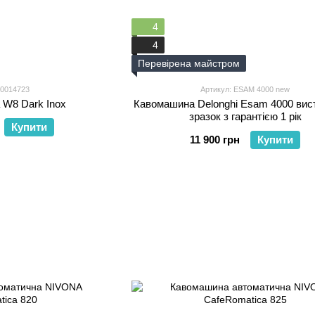
4
4
Перевірена майстром
00014723
Артикул: ESAM 4000 new
 W8 Dark Inox
Кавомашина Delonghi Esam 4000 вис
зразок з гарантією 1 рік
Купити
11 900 грн
Купити