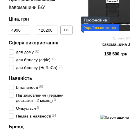
Кавомашини Б/У
Ціна, грн
Професійна
Українське меню
Від Ціна, грн
До Ціна, грн
ОК
Артикул: У
Сфера використання
Кавомашина J
82
для дому
158 500 грн
45
для бізнесу (офіс)
28
для бізнесу (HoReCa)
Наявність
89
В наявності
Під замовлення (терміни
3
доставки - 2 місяці)
5
Очікується
24
Немає в наявності
Бренд