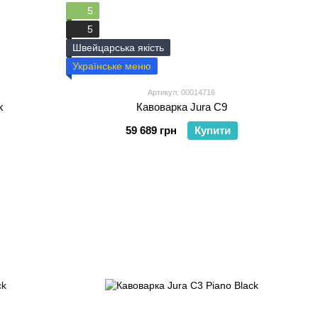
5
5
Швейцарська якість
Українське меню
Артикул: 00014716
k
Кавоварка Jura C9
59 689 грн
Купити