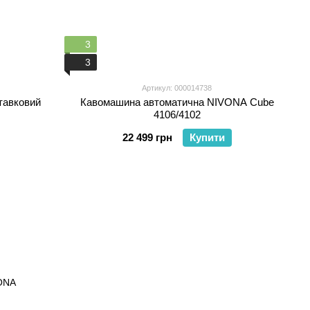
3
3
Артикул: 000014738
тавковий
Кавомашина автоматична NIVONA Cube
4106/4102
22 499 грн
Купити