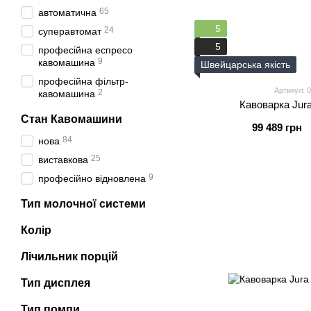
65
автоматична
5
24
суперавтомат
5
професійна еспресо
9
кавомашина
Швейцарська якість
професійна фільтр-
Артикул: 
2
кавомашина
Кавоварка Jura
Стан Кавомашини
99 489 грн
84
нова
25
виставкова
9
професійно відновлена
Тип молочної системи
Колір
Лічильник порцій
Тип дисплея
Тип помпи