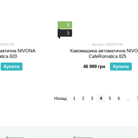
3
3
00014739
Артикул: 000014740
матична NIVONA
Кавомашина автоматична NIV
tica 820
CafeRomatica 825
Купити
46 999 грн
Купити
Назад
1
2
3
4
5
6
...