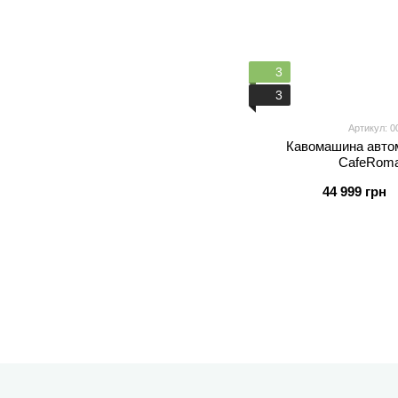
3
3
Артикул: 0
Кавомашина авто
CafeRoma
44 999 грн