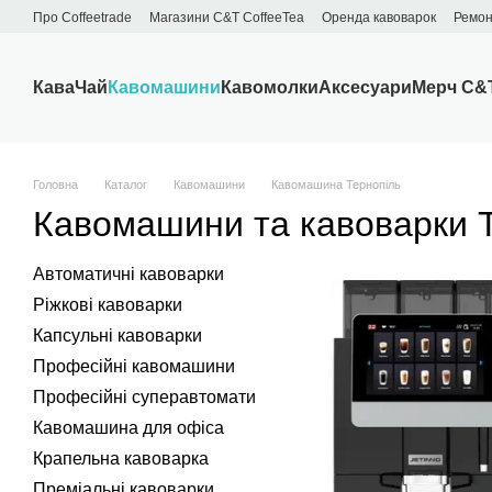
Перейти до основного контенту
Про Сoffeetrade
Магазини C&T CoffeeTea
Оренда кавоварок
Ремон
Бренди
Блог
Договір публічної оферти
Обмін та повернення
Кава
Чай
Кавомашини
Кавомолки
Аксесуари
Мерч C&
Головна
Каталог
Кавомашини
Кавомашина Тернопіль
Кавомашини та кавоварки 
Автоматичні кавоварки
Ріжкові кавоварки
Капсульні кавоварки
Професійні кавомашини
Професійні суперавтомати
Кавомашина для офіса
Крапельна кавоварка
Преміальні кавоварки