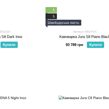
5
5
Швейцарська якість
00011019
Артикул: 00014724
 S8 Dark Inox
Кавоварка Jura S8 Piano Blac
Купити
93 789 грн
Купити