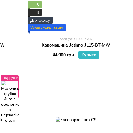
3
3
Для офісу
Українське меню
Артикул: УТ00014705
MW
Кавомашина Jetinno JL15-BT-MW
44 900 грн
Купити
Подарунок