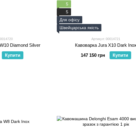
5
5
Для офісу
Швейцарська якість
00014720
Артикул: 00014721
 W10 Diamond Silver
Кавоварка Jura X10 Dark Ino
Купити
147 150 грн
Купити