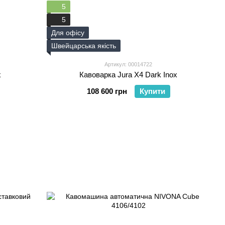
5
5
Для офісу
Швейцарська якість
Артикул: 00014722
x
Кавоварка Jura X4 Dark Inox
108 600 грн
Купити