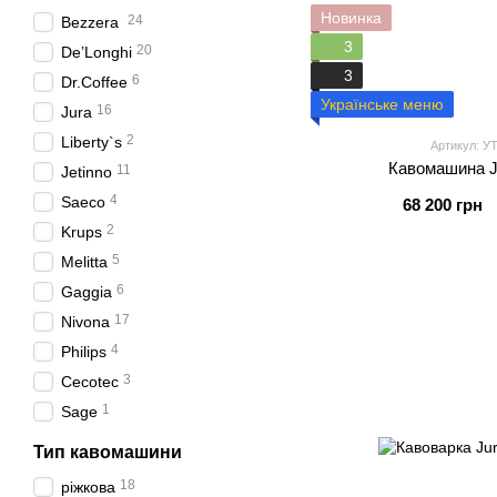
Новинка
24
Bezzera
3
20
De’Longhi
3
6
Dr.Coffee
Українське меню
16
Jura
2
Liberty`s
Артикул: У
Кавомашина J
11
Jetinno
4
Saeco
68 200 грн
2
Krups
5
Melitta
6
Gaggia
17
Nivona
4
Philips
3
Cecotec
1
Sage
Тип кавомашини
18
ріжкова