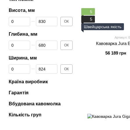
Висота, мм
5
Від Висота, мм
До Висота, мм
5
ОК
Швейцарська якість
Глибина, мм
Артикул: 
Від Глибина, мм
До Глибина, мм
Кавоварка Jura E
ОК
56 189 грн
Ширина, мм
Від Ширина, мм
До Ширина, мм
ОК
Країна виробник
Гарантія
Вбудована кавомолка
Кількість груп