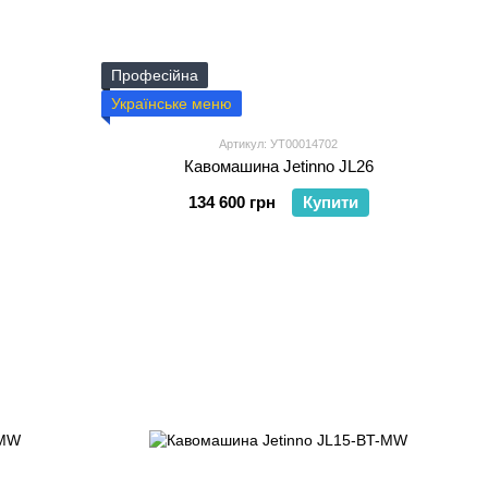
Професійна
Українське меню
Артикул: УТ00014702
Кавомашина Jetinno JL26
134 600 грн
Купити