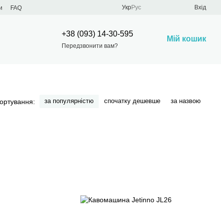
Укр
Рус
Вхід
и
FAQ
+38 (093) 14-30-595
Мій кошик
Передзвонити вам?
за популярністю
спочатку дешевше
за назвою
ортування: