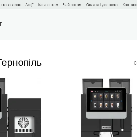
т кавоварок
Акції
Кава оптом
Чай оптом
Оплата і доставка
Контакт
T
Тернопіль
С