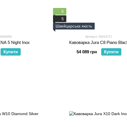
5
5
Швейцарська якість
00008492
Артикул: 00014717
NA 5 Night Inox
Кавоварка Jura C8 Piano Blac
Купити
54 089 грн
Купити