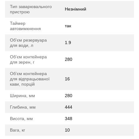
Тип заварювального
Незнімний
пристрою
Таймер
так
автовимкнення
Об'єм резервуара
1.9
для води, л
Обʼєм контейнера
280
для зерен, г
Обʼєм контейнера
для відпрацьованої
16
кави, порцій
Ширина, мм
280
Глибина, мм
444
Висота, мм
348
Вага, кг
10