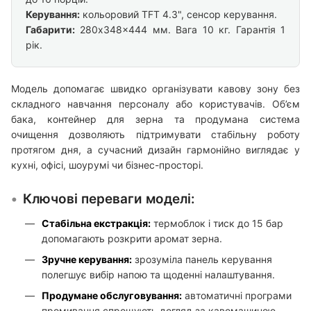
Керування:
кольоровий TFT 4.3", сенсор керування.
Габарити:
280x348x444 мм. Вага 10 кг. Гарантія 1
рік.
Модель допомагає швидко організувати кавову зону без
складного навчання персоналу або користувачів. Об’єм
бака, контейнер для зерна та продумана система
очищення дозволяють підтримувати стабільну роботу
протягом дня, а сучасний дизайн гармонійно виглядає у
кухні, офісі, шоурумі чи бізнес-просторі.
Ключові переваги моделі:
Стабільна екстракція:
термоблок і тиск до 15 бар
допомагають розкрити аромат зерна.
Зручне керування:
зрозуміла панель керування
полегшує вибір напою та щоденні налаштування.
Продумане обслуговування:
автоматичні програми
промивання спрощують догляд за кавомашиною.