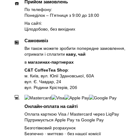
Прийом замовлень
☎️
По телефону:
Понеділок – Пʼятниця з 9:00 до 18:00
На сайті:
Цілодобово, без вихідних
Самовивіз
🏪
Ви також можете зробити попередне замовлення,
отримати і сплатити
каву, чай
в
магазинах-партнерах
C&T CoffeeTea Shop
:
м. Київ, вул. Юлії Здановської, 60А
вул. Є. Чавдар, 24
вул. Родини Крістерів, 20б
💻
Онлайн-оплата на сайті
Оплата карткою Visa / Mastercard через LiqPay
Підтримується Apple Pay та Google Pay
Безготівковий розрахунок
Безпечно · миттєво · без нашої комісії