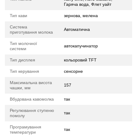
Гаряча вода, Флет уайт
Тип кави
зернова, мелена
Система
Автоматична
приготування молока
Тип молочної
автокапучинатор
системи
Тип дисплея
кольоровий TFT
Тип керування
сенсорне
Максимальна висота
157
чашки, мм
Вбудована кавомолка
так
Регулювання ступеню
так
помолу
Програмування
так
температури