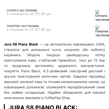
ОПЛАТА ЧАСТИНАМИ
5 платежів по 18 757.80 грн
ПОКУПКА ЧАСТИНАМИ
5 платежів по 18 757.80 грн
Jura S8 Piano Black
— це автоматична кавомашина JURA,
створена для домашньої кухні, шоуруму або кабінету
керівника. Модель поєднує швейцарську логіку
приготування кави, стабільний термоблок, тиск до 15 бар
та продуману ергономіку щоденного використання.
покриття Piano Black, 4.3-дюймовий сенсорний дисплей і
зручне приготування молочних напоїв. Завдяки підтримці
зернової, меленої кави та точним налаштуванням напою, ця
кавомашина допомагає отримувати передбачуваний смак
без зайвих складнощів. Надійне обладнання для кавової
зони можна замовити в CoffeeTea Shop.
JURA S8 PIANO BLACK: