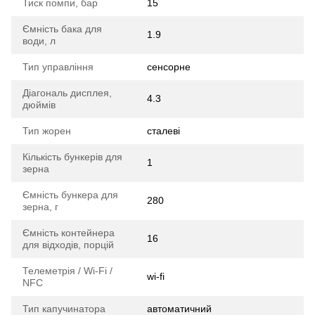
Тиск помпи, бар
15
Ємність бака для
1.9
води, л
Тип управління
сенсорне
Діагональ дисплея,
4.3
дюймів
Тип жорен
сталеві
Кількість бункерів для
1
зерна
Ємність бункера для
280
зерна, г
Ємність контейнера
16
для відходів, порцій
Телеметрія / Wi-Fi /
wi-fi
NFC
Тип капучинатора
автоматичний