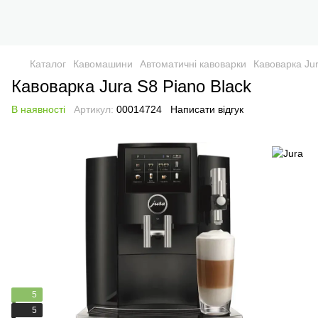
Каталог
Кавомашини
Автоматичні кавоварки
Кавоварка Jur
Кавоварка Jura S8 Piano Black
В наявності
Артикул:
00014724
Написати відгук
5
5