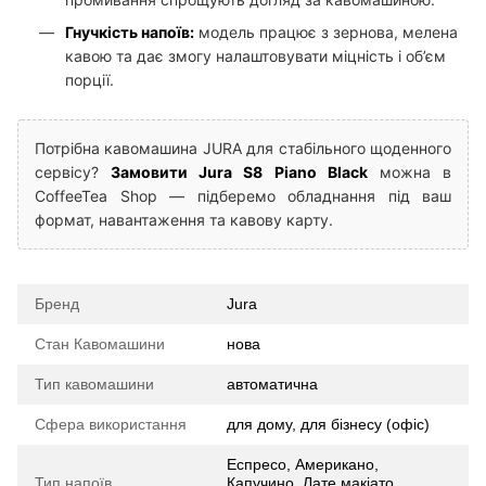
Гнучкість напоїв:
модель працює з зернова, мелена
кавою та дає змогу налаштовувати міцність і об’єм
порції.
Потрібна кавомашина JURA для стабільного щоденного
сервісу?
Замовити Jura S8 Piano Black
можна в
CoffeeTea Shop — підберемо обладнання під ваш
формат, навантаження та кавову карту.
Бренд
Jura
Стан Кавомашини
нова
Тип кавомашини
автоматична
Сфера використання
для дому, для бізнесу (офіс)
Еспресо, Американо,
Тип напоїв
Капучино, Лате макіато,