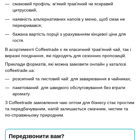
смаковий профіль: м'який трав'яний чи яскравий
цитрусовий;
наявність альтернативних напоїв у меню, щоб смак не
перекривався;
бажана вартість порції з урахуванням кінцевої ціни для
гостя.
В асортименті Coffeetrade є як класичний трав'яний чай, так і
виразні поєднання, які підходять для сезонних пропозицій.
Приклади форматів, які можна замовити онлайн у каталозі
coffeetrade.ua:
розсипний та листовий чай: для заварювання в чайниках;
пакетований: для швидкого обслуговування без втрати
аромату.
З Coffeetrade замовлення чаю оптом для бізнесу стає простим
та передбачуваним, напій залишається смачним, чистим та
по-справжньому природним.
Передзвонити вам?