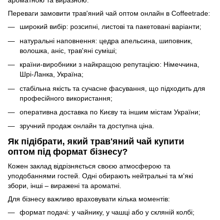
ароматною та виразною.
Переваги замовити трав'яний чай оптом онлайн в Coffeetrade:
широкий вибір: розсипні, листові та пакетовані варіанти;
натуральні наповнення: цедра апельсина, шиповник,
волошка, аніс, трав'яні суміші;
країни-виробники з найкращою репутацією: Німеччина,
Шрі-Ланка, Україна;
стабільна якість та сучасне фасування, що підходить для
професійного використання;
оперативна доставка по Києву та іншим містам України;
зручний продаж онлайн та доступна ціна.
Як підібрати, який трав'яний чай купити
оптом під формат бізнесу?
Кожен заклад відрізняється своєю атмосферою та
уподобаннями гостей. Одні обирають нейтральні та м'які
збори, інші – виражені та ароматні.
Для бізнесу важливо враховувати кілька моментів:
формат подачі: у чайнику, у чашці або у скляній колбі;