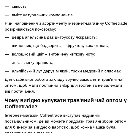
свіжість;
вміст натуральних компонентів.
Різні наповнення з асортименту інтернет-магазину Coffeetrade
розкриваються по-своєму:
цедра апельсина дає цитрусову яскравість;
шиповник, що бадьорить, – фруктову кислотність;
волошковий цвіт – витончену квіткову ноту;
аніс – легку пряність;
альпійський луг дарує м'який, трохи медовий післясмак.
Для стабільної роботи закладу зручно замовляти трав'яні чаї
оптом, щоб мати постійний вибір для гостей та не залежати
від постачання.
Чому вигідно купувати трав'яний чай оптом у
Coffeetrade?
Інтернет-магазин Coffeetrade виступає надійним
постачальником, де ви можете придбати трав'яні збори оптом
для бізнесу за вигідною вартістю, щоб кожна чашка була