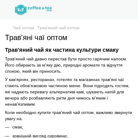
Чай оптом
Трав'яний чай оптом
Трав'яні чаї оптом
Трав'яний чай як частина культури смаку
Трав'яний чай давно перестав бути просто гарячим напоєм.
Його обирають за м'яку дію, природні аромати та відчуття
спокою, який він приносить.
У кав'ярнях, ресторанах, готелях та магазинах трав'яні чаї
стають обов'язковою частиною меню. Вони підходять гостям,
які надають перевагу альтернативі каві, шукають напій для
вечора або розбавляють ритм дня чимось м'яким і
ненав'язливим.
Коли необхідно купити трав'яний чай оптом, важливо звернути
увагу на:
смак;
зовнішній вигляд сировини;