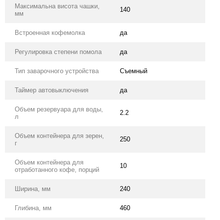
Максимальна висота чашки,
140
мм
Встроенная кофемолка
да
Регулировка степени помола
да
Тип заварочного устройства
Съемный
Таймер автовыключения
да
Объем резервуара для воды,
2.2
л
Объем контейнера для зерен,
250
г
Объем контейнера для
10
отработанного кофе, порций
Ширина, мм
240
Глибина, мм
460