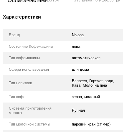
3 платежа по 9 166.33 грн
3 платежа по 9 166.33 грн
Характеристики
Бренд
Nivona
Состояние Кофемашины
нова
Тип кофемашины
автоматическая
Сфера использования
для дома
Еспресо, Гарячая вода,
Тип напитков
Кава, Молочна піна
Тип кофе
зерна, молотый
Система приготовления
Ручная
молока
Тип молочной системы
паровий кран (стімер)