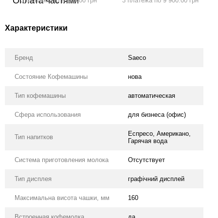
3 платежа по 9 900.00 грн
3 платежа по 9 900.00 грн
Характеристики
Бренд
Saeco
Состояние Кофемашины
нова
Тип кофемашины
автоматическая
Сфера использования
для бизнеса (офис)
Еспресо, Американо,
Тип напитков
Гарячая вода
Система приготовления молока
Отсутствует
Тип дисплея
графічний дисплей
Максимальна висота чашки, мм
160
Встроенная кофемолка
да