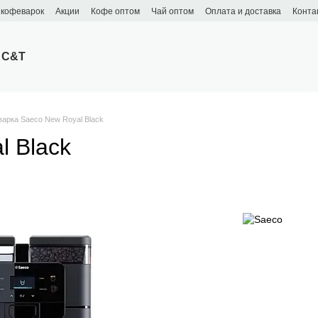
 кофеварок
Акции
Кофе оптом
Чай оптом
Оплата и доставка
Конта
 C&T
арка Saeco New Royal Black
 Black