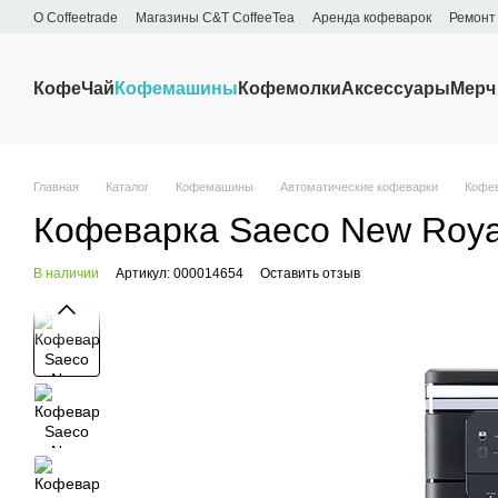
Перейти к основному контенту
О Сoffeetrade
Магазины C&T CoffeeTea
Аренда кофеварок
Ремонт
Бренды
Блог
Договор публичной оферты
Обмен и возврат
Кофе
Чай
Кофемашины
Кофемолки
Аксессуары
Мерч
Главная
Каталог
Кофемашины
Автоматические кофеварки
Кофев
Кофеварка Saeco New Royal
В наличии
Артикул: 000014654
Оставить отзыв