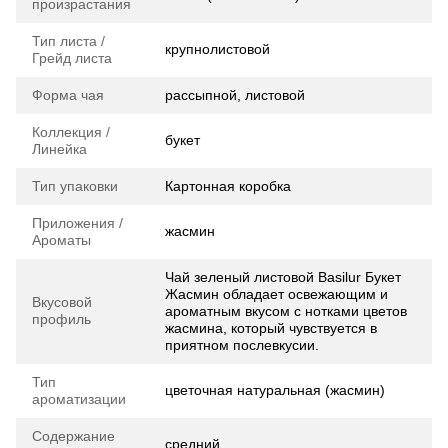
произрастания
Тип листа /
крупнолистовой
Грейд листа
Форма чая
рассыпной, листовой
Коллекция /
букет
Линейка
Тип упаковки
Картонная коробка
Приложения /
жасмин
Ароматы
Чай зеленый листовой Basilur Букет
Жасмин обладает освежающим и
Вкусовой
ароматным вкусом с нотками цветов
профиль
жасмина, который чувствуется в
приятном послевкусии.
Тип
цветочная натуральная (жасмин)
ароматизации
Содержание
средний