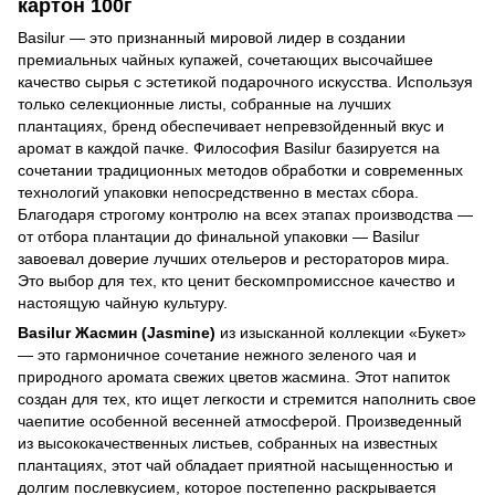
картон 100г
Basilur — это признанный мировой лидер в создании
премиальных чайных купажей, сочетающих высочайшее
качество сырья с эстетикой подарочного искусства. Используя
только селекционные листы, собранные на лучших
плантациях, бренд обеспечивает непревзойденный вкус и
аромат в каждой пачке. Философия Basilur базируется на
сочетании традиционных методов обработки и современных
технологий упаковки непосредственно в местах сбора.
Благодаря строгому контролю на всех этапах производства —
от отбора плантации до финальной упаковки — Basilur
завоевал доверие лучших отельеров и рестораторов мира.
Это выбор для тех, кто ценит бескомпромиссное качество и
настоящую чайную культуру.
Basilur Жасмин (Jasmine)
из изысканной коллекции «Букет»
— это гармоничное сочетание нежного зеленого чая и
природного аромата свежих цветов жасмина. Этот напиток
создан для тех, кто ищет легкости и стремится наполнить свое
чаепитие особенной весенней атмосферой. Произведенный
из высококачественных листьев, собранных на известных
плантациях, этот чай обладает приятной насыщенностью и
долгим послевкусием, которое постепенно раскрывается