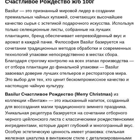
Счастливое Рождество ж/б 100г
Basilur — это признанный мировой лидер в создании
премиальных чайных купажей, сочетающих высочайшее
качество сырья с эстетикой подарочного искусства. Используя
только селекционные листы, собранные на лучших
плантациях, бренд обеспечивает непревзойденный вкус и
аромат в каждой пачке. Философия Basilur базируется на
сочетании традиционных методов обработки и современных
технологий упаковки непосредственно в местах сбора.
Благодаря строгому контролю на всех этапах производства —
от отбора плантации до финальной упаковки — Basilur
завоевал доверие лучших отельеров и рестораторов мира.
Это выбор для тех, кто ценит бескомпромиссное качество и
настоящую чайную культуру.
Basilur Счастливое Рождество (Merry Christmas)
из
коллекции «Винтаж» — это изысканный напиток, созданный
для воссоздания магии традиционного зимнего праздника.
Уникальная рецептура базируется на сочетании отборного
черного цейлонского листа с классическими рождественскими
ингредиентами, которые дарят глубокий и многогранный вкус.
Особую эстетическую ценность имеет упаковка: стильная
железная шкатулка в винтажном стиле с детализированными