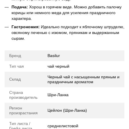
Подача:
Хорош в горячем виде. Можно добавить палочку
корицы или немного меда для усиления праздничного
характера.
Гастрономия:
Идеально подходит к яблочному штруделю,
овсяному печенью с изюмом, пряникам и выдержанным
сырам.
Бренд
Basilur
Тип чая
чай черный
Черный чай с насыщенным пряным и
Склад
праздничным ароматом
Страна
Шри-Ланка
производитель
Регион
Цейлон (Шри-Ланка)
произрастания
Тип листа /
среднелистовой
Грейд листа