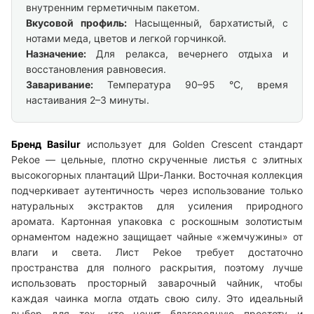
внутренним герметичным пакетом.
Вкусовой профиль:
Насыщенный, бархатистый, с
нотами меда, цветов и легкой горчинкой.
Назначение:
Для релакса, вечернего отдыха и
восстановления равновесия.
Заваривание:
Температура 90–95 °C, время
настаивания 2–3 минуты.
Бренд Basilur
использует для Golden Crescent стандарт
Pekoe — цельные, плотно скрученные листья с элитных
высокогорных плантаций Шри-Ланки. Восточная коллекция
подчеркивает аутентичность через использование только
натуральных экстрактов для усиления природного
аромата. Картонная упаковка с роскошным золотистым
орнаментом надежно защищает чайные «жемчужины» от
влаги и света. Лист Pekoe требует достаточно
пространства для полного раскрытия, поэтому лучше
использовать просторный заварочный чайник, чтобы
каждая чаинка могла отдать свою силу. Это идеальный
выбор для тех, кто ценит благородную простоту и