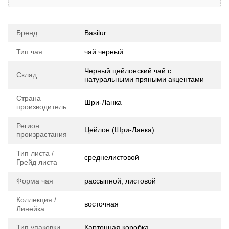
Бренд
Basilur
Тип чая
чай черный
Черный цейлонский чай с
Склад
натуральными пряными акцентами
Страна
Шри-Ланка
производитель
Регион
Цейлон (Шри-Ланка)
произрастания
Тип листа /
среднелистовой
Грейд листа
Форма чая
рассыпной, листовой
Коллекция /
восточная
Линейка
Тип упаковки
Картонная коробка