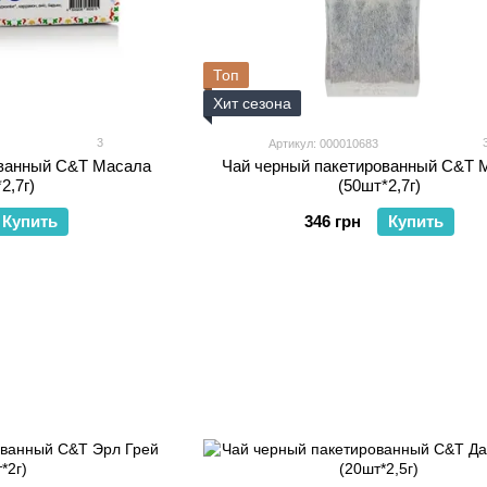
Топ
Хит сезона
3
Артикул: 000010683
ованный C&T Масала
Чай черный пакетированный C&T 
2,7г)
(50шт*2,7г)
Купить
346 грн
Купить