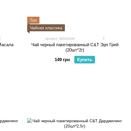
Топ
Чайная классика
3
3
Артикул: 000011049
Масала
Чай черный пакетированный C&T Эрл Грей
(20шт*2г)
149 грн
Купить