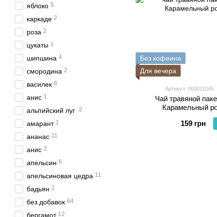
5
яблоко
2
каркаде
2
роза
1
цукаты
4
шипшина
Без кофеина
2
Для вечера
смородина
8
василек
Артикул: 000011045
1
анис
Чай травяной пак
Карамельный ро
2
альпийский луг
1
159 грн
амарант
11
ананас
2
анис
6
апельсин
11
апельсиновая цедра
2
бадьян
64
без добавок
12
бергамот