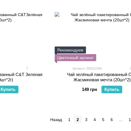
Рекомендуем
Цветочный аромат
2
Артикул: 000011040
ованный C&T Зеленая
Чай зелёный пакетированный 
0шт*2г)
Жасминовая мечта (20шт*2)
Купить
149 грн
Купить
Назад
1
2
3
4
5
6
...
1