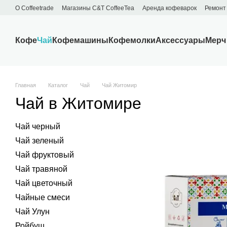
Перейти к основному контенту
О Сoffeetrade
Магазины C&T CoffeeTea
Аренда кофеварок
Ремонт
Бренды
Блог
Договор публичной оферты
Обмен и возврат
Кофе
Чай
Кофемашины
Кофемолки
Аксессуары
Мерч
Главная
Каталог
Чай
Чай Житомир
Чай в Житомире
Чай черный
Чай зеленый
Чай фруктовый
Чай травяной
Чай цветочный
Чайные смеси
Чай Улун
Ройбуш