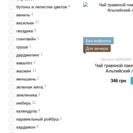
4
бутоны и лепестки цветов
4
ваниль
17
васильки
9
гвоздика
1
глинтвейн
Без кофеина
1
груша
Для вечера
1
дарджилинг
Артикул: 000010689
2
евкаліпт
Чай травяной пак
11
Альпийский л
жасмин
2
женьшень
346 грн
7
зеленая мята
2
земляника
11
имбирь
4
календула
1
карамельный ройбуш
6
кардамон