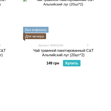
Без кофеина
Для вечера
3
2
Артикул: 000011044
C&T
Чай травяной пакетированный C&T
г)
Альпийский луг (20шт*2)
149 грн
Купить