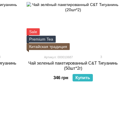
Sale
Premium Tea
Китайская традиция
3
3
Артикул: 000010687
игуанинь
Чай зеленый пакетированный C&T Тигуанинь
(50шт*2г)
346 грн
Купить