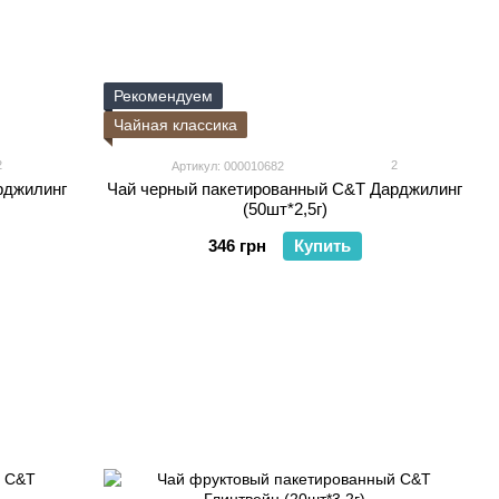
Рекомендуем
Чайная классика
2
2
Артикул: 000010682
рджилинг
Чай черный пакетированный C&T Дарджилинг
(50шт*2,5г)
346 грн
Купить