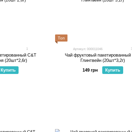
Топ
1
Артикул: 000011046
кетированный C&T
Чай фруктовый пакетированный
я (20шт*2,6г)
Глинтвейн (20шт*3,2г)
Купить
149 грн
Купить