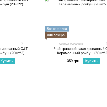
Без кофеина
Для вечера
3
Артикул: 000010688
етированный C&T
Чай травяной пакетированный 
йбуш (20шт*2)
Карамельный ройбуш (50шт*2
Купить
359 грн
Купить