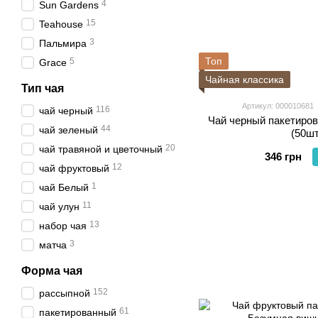
4
Sun Gardens
15
Teahouse
3
Пальмира
Топ
5
Grace
Чайная классика
Тип чая
Артикул: 000010681
116
чай черный
Чай черный пакетиро
44
чай зеленый
(50шт
20
чай травяной и цветочный
346 грн
12
чай фруктовый
1
чай Белый
11
чай улун
13
набор чая
3
матча
Форма чая
152
рассыпной
61
пакетированный