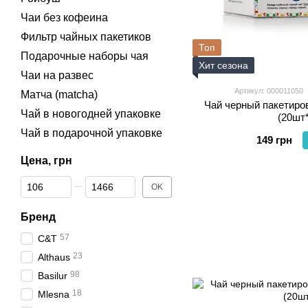
Чаи без кофеина
Фильтр чайных пакетиков
Топ
Подарочные наборы чая
Хит сезона
Чаи на развес
Артикул: 000011050
Матча (matcha)
Чай черный пакетир
Чай в новогодней упаковке
(20шт*
Чай в подарочной упаковке
149 грн
Цена, грн
От Цена, грн
До Цена, грн
OK
Бренд
57
C&T
23
Althaus
98
Basilur
18
Mlesna