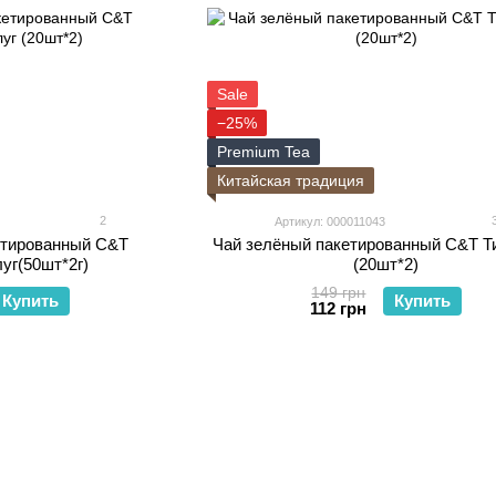
Sale
−25%
Premium Tea
Китайская традиция
2
Артикул: 000011043
етированный C&T
Чай зелёный пакетированный C&T Т
уг(50шт*2г)
(20шт*2)
149 грн
Купить
Купить
112 грн