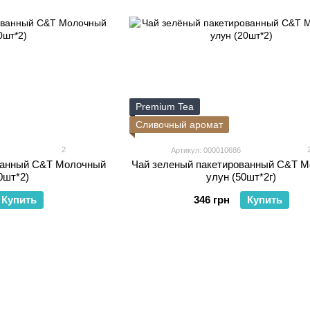
Premium Tea
Сливочный аромат
2
Артикул: 000010686
ванный C&T Молочный
Чай зеленый пакетированный C&T 
0шт*2)
улун (50шт*2г)
Купить
346 грн
Купить