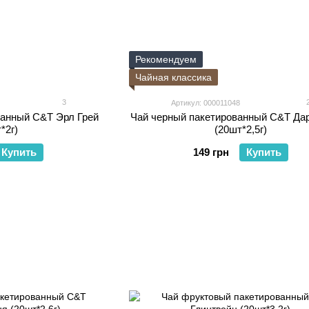
Рекомендуем
Чайная классика
3
Артикул: 000011048
ванный C&T Эрл Грей
Чай черный пакетированный C&T Да
*2г)
(20шт*2,5г)
Купить
149 грн
Купить