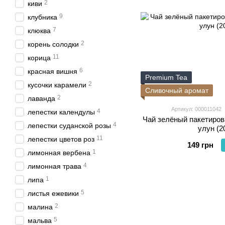
2
киви
9
клубника
7
клюква
2
корень солодки
11
корица
6
красная вишня
Premium Tea
2
кусочки карамели
Сливочный аромат
2
лаванда
Артикул: 000011042
4
лепестки календулы
Чай зелёный пакетиро
4
лепестки суданской розы
улун (2
11
лепестки цветов роз
149 грн
1
лимонная вербена
4
лимонная трава
1
липа
5
листья ежевики
2
малина
5
мальва