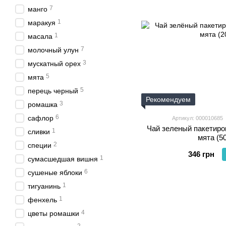
7
манго
1
маракуя
1
масала
7
молочный улун
3
мускатный орех
5
мята
5
перець черный
Рекомендуем
3
ромашка
6
сафлор
Артикул: 000010685
Чай зеленый пакетир
1
сливки
мята (5
2
специи
346 грн
1
сумасшедшая вишня
6
сушеные яблоки
1
тигуанинь
1
фенхель
4
цветы ромашки