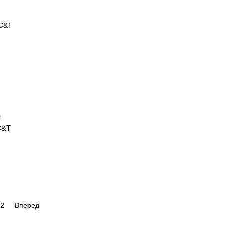
2
C&T
2
Вперед