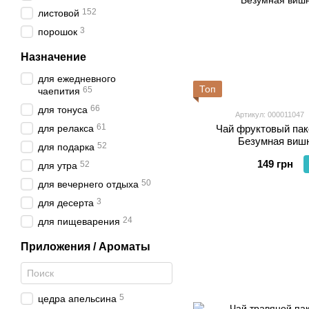
152
листовой
3
порошок
Назначение
для ежедневного
Топ
65
чаепития
66
для тонуса
Артикул: 000011047
61
для релакса
Чай фруктовый па
Безумная вишн
52
для подарка
149 грн
52
для утра
50
для вечернего отдыха
3
для десерта
24
для пищеварения
Приложения / Ароматы
5
цедра апельсина