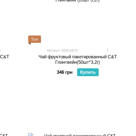
Топ
3
3
Артикул: 000010679
 C&T
Чай фруктовый пакетированный C&T
Глинтвейн(50шт*3,2г)
346 грн
Купить