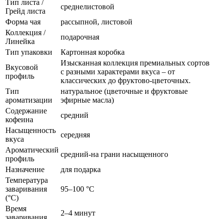
Тип листа /
среднелистовой
Грейд листа
Форма чая
рассыпной, листовой
Коллекция /
подарочная
Линейка
Тип упаковки
Картонная коробка
Изысканная коллекция премиальных сортов
Вкусовой
с разными характерами вкуса – от
профиль
классических до фруктово-цветочных.
Тип
натуральное (цветочные и фруктовые
ароматизации
эфирные масла)
Содержание
средний
кофеина
Насыщенность
середняя
вкуса
Ароматический
средний-на грани насыщенного
профиль
Назначение
для подарка
Температура
заваривания
95–100 °C
(°C)
Время
2–4 минут
заваривания