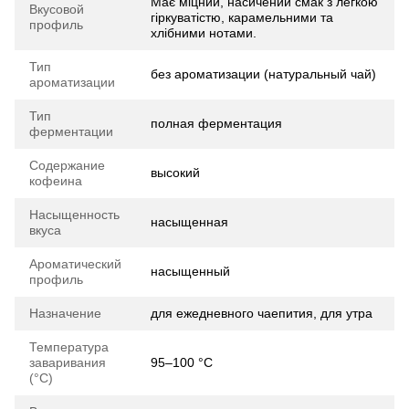
Має міцний, насичений смак з легкою
Вкусовой
гіркуватістю, карамельними та
профиль
хлібними нотами.
Тип
без ароматизации (натуральный чай)
ароматизации
Тип
полная ферментация
ферментации
Содержание
высокий
кофеина
Насыщенность
насыщенная
вкуса
Ароматический
насыщенный
профиль
Назначение
для ежедневного чаепития, для утра
Температура
заваривания
95–100 °C
(°C)