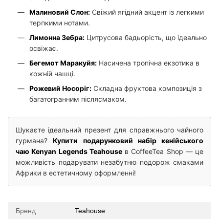
Малиновий Слон:
Свіжий ягідний акцент із легкими
терпкими нотами.
Лимонна Зебра:
Цитрусова бадьорість, що ідеально
освіжає.
Бегемот Маракуйя:
Насичена тропічна екзотика в
кожній чашці.
Рожевий Носоріг:
Складна фруктова композиція з
багатогранним післясмаком.
Шукаєте ідеальний презент для справжнього чайного
гурмана?
Купити подарунковий набір кенійського
чаю Kenyan Legends Teahouse
в CoffeeTea Shop — це
можливість подарувати незабутню подорож смаками
Африки в естетичному оформленні!
Бренд
Teahouse