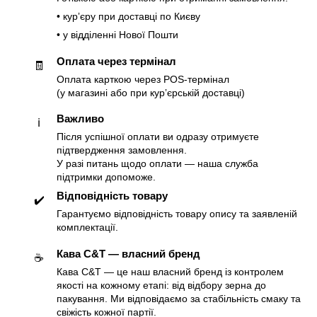
• курʼєру при доставці по Києву
• у відділенні Нової Пошти
Оплата через термінал
🧾
Оплата карткою через POS-термінал
(у магазині або при курʼєрській доставці)
Важливо
ℹ️
Після успішної оплати ви одразу отримуєте
підтвердження замовлення.
У разі питань щодо оплати — наша служба
підтримки допоможе.
Відповідність товару
✔️
Гарантуємо відповідність товару опису та заявленій
комплектації.
Кава C&T — власний бренд
☕️
Кава C&T — це наш власний бренд із контролем
якості на кожному етапі: від відбору зерна до
пакування. Ми відповідаємо за стабільність смаку та
свіжість кожної партії.