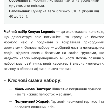
Особливість:
Чорний листовий чай з натуральними
фруктами та квітами.
Наповнення:
Сумарна вага близько 310 г (порції від
40 до 55 г).
Чайний набір Kenyan Legends
— це ексклюзивна колекція,
що демонструє всю потужність та красу кенійського
чорного чаю у поєднанні з яскравими природними
ароматами. Основа набору — добірний лист із легендарних
садів, відомих своїми багатими на залізо ґрунтами, що
надають напою неперевершеної міцності. Кожна позиція у
наборі має свій унікальний характер і власну «легенду»,
втілену в образах африканських тварин.
Ключові смаки набору:
Жасминова Пантера:
Шляхетне поєднання пряного
чаю та ніжних пелюсток жасмину.
Полуничний Жираф:
Гармонія насиченої терпкості та
солодких сонячних ягід.