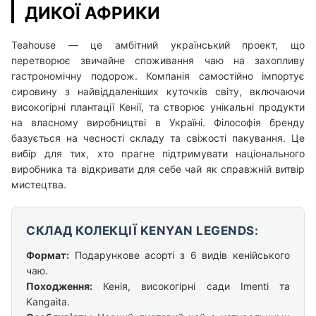
ДИКОЇ АФРИКИ
Teahouse — це амбітний український проект, що
перетворює звичайне споживання чаю на захопливу
гастрономічну подорож. Компанія самостійно імпортує
сировину з найвіддаленіших куточків світу, включаючи
високогірні плантації Кенії, та створює унікальні продукти
на власному виробництві в Україні. Філософія бренду
базується на чесності складу та свіжості пакування. Це
вибір для тих, хто прагне підтримувати національного
виробника та відкривати для себе чай як справжній витвір
мистецтва.
СКЛАД КОЛЕКЦІЇ KENYAN LEGENDS:
Формат:
Подарункове асорті з 6 видів кенійського
чаю.
Походження:
Кенія, високогірні сади Imenti та
Kangaita.