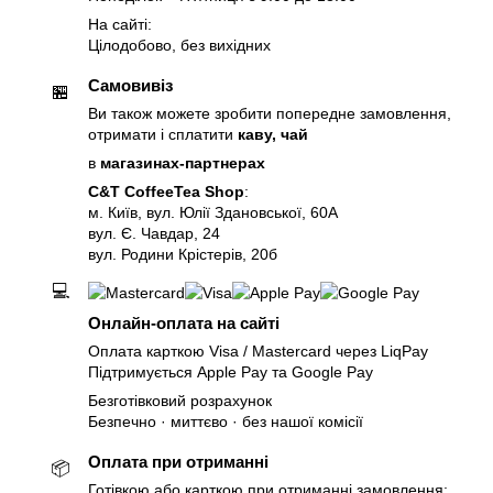
На сайті:
Цілодобово, без вихідних
Самовивіз
🏪
Ви також можете зробити попередне замовлення,
отримати і сплатити
каву, чай
в
магазинах-партнерах
C&T CoffeeTea Shop
:
м. Київ, вул. Юлії Здановської, 60А
вул. Є. Чавдар, 24
вул. Родини Крістерів, 20б
💻
Онлайн-оплата на сайті
Оплата карткою Visa / Mastercard через LiqPay
Підтримується Apple Pay та Google Pay
Безготівковий розрахунок
Безпечно · миттєво · без нашої комісії
Оплата при отриманні
📦
Готівкою або карткою при отриманні замовлення: