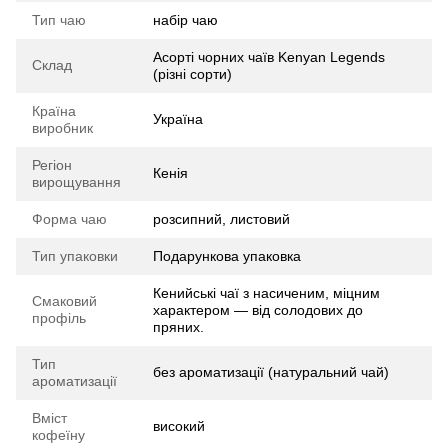
Тип чаю
набір чаю
Асорті чорних чаїв Kenyan Legends
Склад
(різні сорти)
Країна
Україна
виробник
Регіон
Кенія
вирощування
Форма чаю
розсипний, листовий
Тип упаковки
Подарункова упаковка
Кенийські чаї з насиченим, міцним
Смаковий
характером — від солодових до
профіль
пряних.
Тип
без ароматизації (натуральний чай)
ароматизації
Вміст
високий
кофеїну