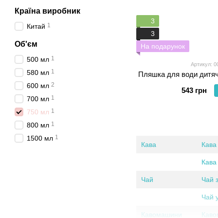
Країна виробник
3
1
Китай
3
Об'єм
На подарунок
1
500 мл
Артикул: 0
1
580 мл
Пляшка для води дитяч
2
600 мл
543 грн
1
700 мл
1
750 мл
1
800 мл
1
1500 мл
Кава
Кава
Кава
Чай
Чай 
Чай 
Кавомашини
Каво