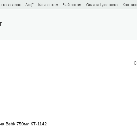
т кавоварок
Акції
Кава оптом
Чай оптом
Оплата і доставка
Контакт
T
С