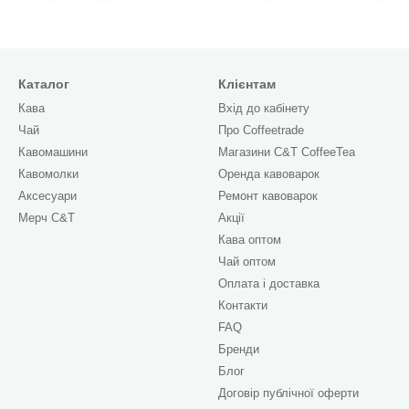
суари для кавомашин
|
Засоби для чищення кофемашин
|
Турка
|
Т
Каталог
Клієнтам
Кава
Вхід до кабінету
Чай
Про Сoffeetrade
Кавомашини
Магазини C&T CoffeeTea
Кавомолки
Оренда кавоварок
Аксесуари
Ремонт кавоварок
Мерч C&T
Акції
Кава оптом
Чай оптом
Оплата і доставка
Контакти
FAQ
Бренди
Блог
Договір публічної оферти