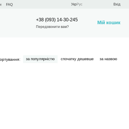
Укр
Рус
Вхід
и
FAQ
+38 (093) 14-30-245
Мій кошик
Передзвонити вам?
за популярністю
спочатку дешевше
за назвою
ортування: