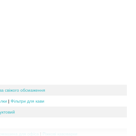
ва свіжого обсмаження
лки
|
Фільтри для кави
уктовий
омашина для офіса
|
Ріжкові кавоварки