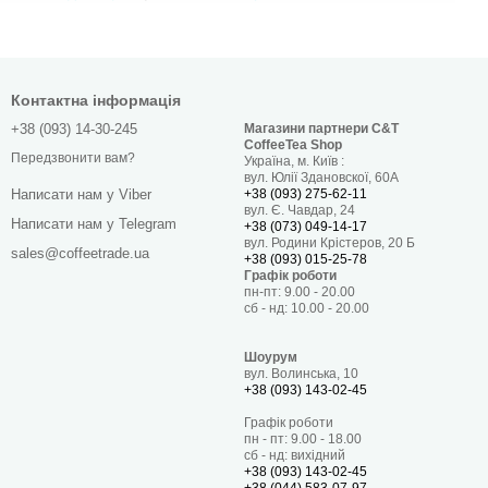
ермоси
Контактна інформація
+38 (093) 14-30-245
Магазини партнери C&T
CoffeeTea Shop
Передзвонити вам?
Україна, м. Київ :
вул. Юлії Здановскої, 60А
+38 (093) 275-62-11
Написати нам у Viber
вул. Є. Чавдар, 24
Написати нам у Telegram
+38 (073) 049-14-17
вул. Родини Крістеров, 20 Б
sales@coffeetrade.ua
+38 (093) 015-25-78
Графік роботи
пн-пт: 9.00 - 20.00
сб - нд: 10.00 - 20.00
Шоурум
вул. Волинська, 10
+38 (093) 143-02-45
Графік роботи
пн - пт: 9.00 - 18.00
сб - нд: вихідний
+38 (093) 143-02-45