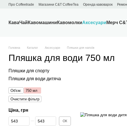
Перейти до основного контенту
Про Сoffeetrade
Магазини C&T CoffeeTea
Оренда кавоварок
Ремон
Бренди
Блог
Договір публічної оферти
Обмін та повернення
Кава
Чай
Кавомашини
Кавомолки
Аксесуари
Мерч C&
Головна
Каталог
Аксесуари
Пляшки для напоїв
Пляшка для води 750 мл
Пляшки для спорту
Пляшки для води дитяча
Об'єм:
750 мл
Очистити фільтр
Ціна, грн
Від Ціна, грн
До Ціна, грн
ОК