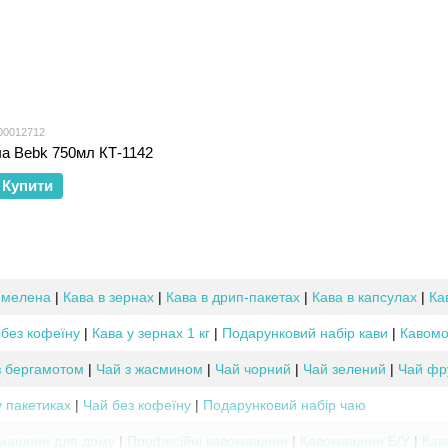
00012712
а Bebk 750мл КТ-1142
Купити
 мелена
|
Кава в зернах
|
Кава в дрип-пакетах
|
Кава в капсулах
|
Ка
 без кофеїну
|
Кава у зернах 1 кг
|
Подарунковий набір кави
|
Кавомо
з бергамотом
|
Чай з жасмином
|
Чай чорний
|
Чай зелений
|
Чай фр
у пакетиках
|
Чай без кофеїну
|
Подарунковий набір чаю
машини для дому
|
Професійні кавомашини
|
Кавомашини Б/У
|
Кав