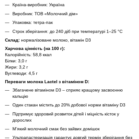
Країна-виробник: Україна
Виробник: ТОВ «Молочний дім»
Упаковка: тетра-пак
Строк зберігання: до 240 діб при температурі 1–25 °C
Склад:
нормалізоване молоко, вітамін D3
Харчова цінність (на 100 г):
Калорійність: 58,8 ккал
Білки: 3,0 г
Жири: 3,2 г
Вуглеводи: 4,5 г
Переваги молока Lactel з вітаміном D:
Збагачене вітаміном D3 – сприяє кращому засвоєнню
кальцію
Один стакан містить до 20% добової норми вітаміну D3
Підтримує здоровий розвиток дітей і міцність кісток у
дорослих
М’який молочний смак без зайвих домішок
Ультрапастеризація гарантує довгий термін зберігання без