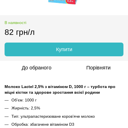
В наявності
82 грн/л
Купити
До обраного
Порівняти
Молоко Lactel 2,5% з вітаміном D, 1000 г – турбота про
міцні кістки та здорове зростання всієї родини
Обʼєм: 1000 г
Жирність: 2,5%
Тип: ультрапастеризоване коров’яче молоко
Обробка: збагачене вітаміном D3