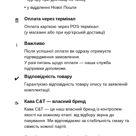
• у відділенні Нової Пошти
Оплата через термінал
🧾
Оплата карткою через POS-термінал
(у магазині або при курʼєрській доставці)
Важливо
ℹ️
Після успішної оплати ви одразу отримуєте
підтвердження замовлення.
У разі питань щодо оплати — наша служба
підтримки допоможе.
Відповідність товару
✔️
Гарантуємо відповідність товару опису та заявленій
комплектації.
Кава C&T — власний бренд
☕️
Кава C&T — це наш власний бренд із контролем
якості на кожному етапі: від відбору зерна до
пакування. Ми відповідаємо за стабільність смаку та
свіжість кожної партії.