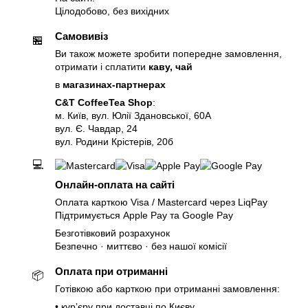
Цілодобово, без вихідних
Самовивіз
🏪
Ви також можете зробити попередне замовлення,
отримати і сплатити
каву, чай
в
магазинах-партнерах
C&T CoffeeTea Shop
:
м. Київ, вул. Юлії Здановської, 60А
вул. Є. Чавдар, 24
вул. Родини Крістерів, 20б
💻
Онлайн-оплата на сайті
Оплата карткою Visa / Mastercard через LiqPay
Підтримується Apple Pay та Google Pay
Безготівковий розрахунок
Безпечно · миттєво · без нашої комісії
Оплата при отриманні
📦
Готівкою або карткою при отриманні замовлення:
• курʼєру при доставці по Києву