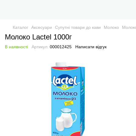
Каталог
Аксесуари
Супутні товари до кави
Молоко
Молоко
Молоко Lactel 1000г
В наявності
Артикул:
000012425
Написати відгук