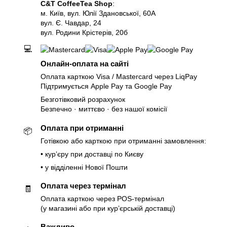
C&T CoffeeTea Shop
:
м. Київ, вул. Юлії Здановської, 60А
вул. Є. Чавдар, 24
вул. Родини Крістерів, 20б
💻
Онлайн-оплата на сайті
Оплата карткою Visa / Mastercard через LiqPay
Підтримується Apple Pay та Google Pay
Безготівковий розрахунок
Безпечно · миттєво · без нашої комісії
Оплата при отриманні
📦
Готівкою або карткою при отриманні замовлення:
• курʼєру при доставці по Києву
• у відділенні Нової Пошти
Оплата через термінал
🧾
Оплата карткою через POS-термінал
(у магазині або при курʼєрській доставці)
Важливо