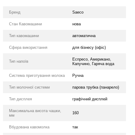
Бренд
Saeco
Стан Кавомашини
нова
Тип кавомашини
автоматична
Сфера використання
для бізнесу (офіс)
Еспресо, Американо,
Тип напоїв
Капучино, Гаряча вода
Система приготування молока
Ручна
Тип молочної системи
парова трубка (панарело)
Тип дисплея
графічний дисплей
Максимальна висота чашки,
160
мм
Вбудована кавомолка
так