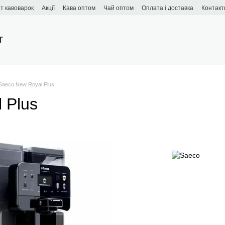
т кавоварок
Акції
Кава оптом
Чай оптом
Оплата і доставка
Контакт
T
Saeco New Royal Plus
 Plus