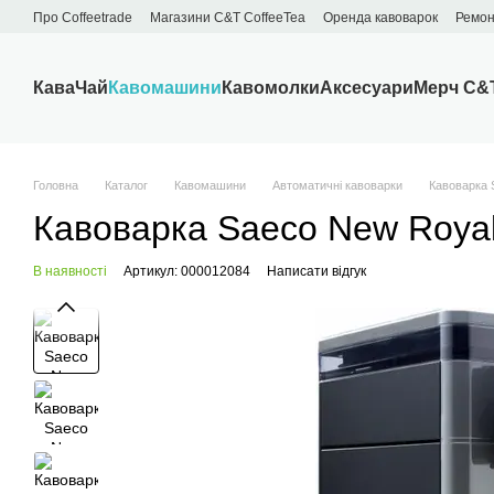
Перейти до основного контенту
Про Сoffeetrade
Магазини C&T CoffeeTea
Оренда кавоварок
Ремон
Бренди
Блог
Договір публічної оферти
Обмін та повернення
Кава
Чай
Кавомашини
Кавомолки
Аксесуари
Мерч C&
Головна
Каталог
Кавомашини
Автоматичні кавоварки
Кавоварка 
Кавоварка Saeco New Royal
В наявності
Артикул: 000012084
Написати відгук