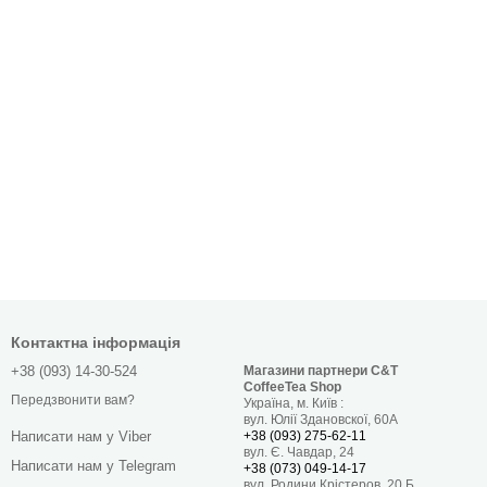
Контактна інформація
+38 (093) 14-30-524
Магазини партнери C&T
CoffeeTea Shop
Передзвонити вам?
Україна, м. Київ :
вул. Юлії Здановскої, 60А
+38 (093) 275-62-11
Написати нам у Viber
вул. Є. Чавдар, 24
Написати нам у Telegram
+38 (073) 049-14-17
вул. Родини Крістеров, 20 Б