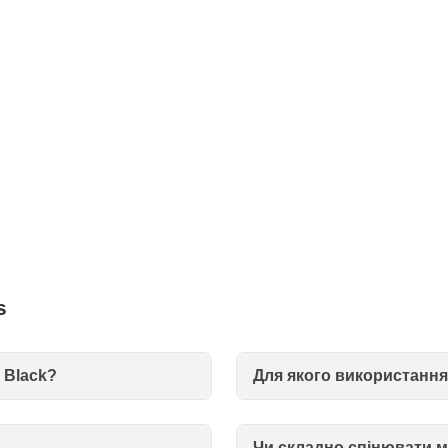
s
 Black?
Для якого використання
Чи складно спінювати м