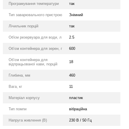
Програмування температури
так
Тип заварювального пристрою
Знімний
Лічильник порцій
так
Об'єм резервуара для води, л
2.5
Обʼєм контейнера для зерен, г
600
Обʼєм контейнера для
18
відпрацьованої кави, порцій
Глибина, мм
460
Вага, кг
11
Матеріал корпусу
пластик
Тип помпи
вібраційна
Напруга живлення (В)
230 В / 50 Гц