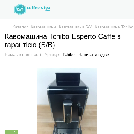
Каталог
Кавомашини
Кавомашини Б/У
Кавомашина Tchibo E
Кавомашина Tchibo Esperto Caffe з
гарантією (Б/В)
Немає в наявності
Артикул:
Tchibo
Написати відгук
4