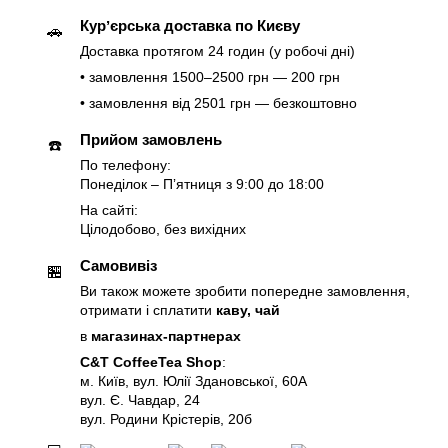
Курʼєрська доставка по Києву
🚗
Доставка протягом 24 годин (у робочі дні)
• замовлення 1500–2500 грн — 200 грн
• замовлення від 2501 грн — безкоштовно
Прийом замовлень
☎️
По телефону:
Понеділок – Пʼятниця з 9:00 до 18:00
На сайті:
Цілодобово, без вихідних
Самовивіз
🏪
Ви також можете зробити попередне замовлення,
отримати і сплатити
каву, чай
в
магазинах-партнерах
C&T CoffeeTea Shop
:
м. Київ, вул. Юлії Здановської, 60А
вул. Є. Чавдар, 24
вул. Родини Крістерів, 20б