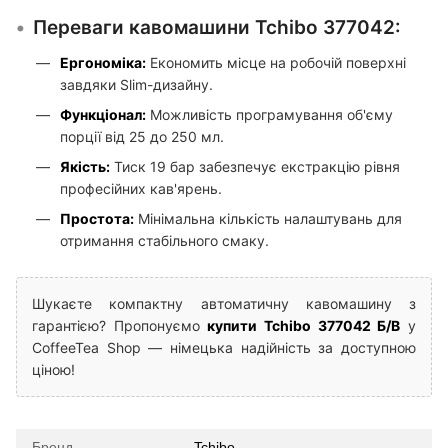
Переваги кавомашини Tchibo 377042:
Ергономіка:
Економить місце на робочій поверхні
завдяки Slim-дизайну.
Функціонал:
Можливість програмування об'єму
порції від 25 до 250 мл.
Якість:
Тиск 19 бар забезпечує екстракцію рівня
професійних кав'ярень.
Простота:
Мінімальна кількість налаштувань для
отримання стабільного смаку.
Шукаєте компактну автоматичну кавомашину з
гарантією? Пропонуємо
купити Tchibo 377042 Б/В
у
CoffeeTea Shop — німецька надійність за доступною
ціною!
Бренд
Tchibo