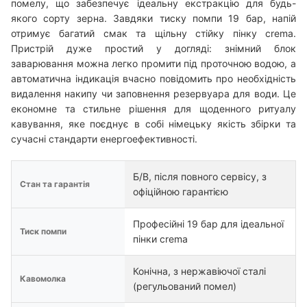
помелу, що забезпечує ідеальну екстракцію для будь-
якого сорту зерна. Завдяки тиску помпи 19 бар, напій
отримує багатий смак та щільну стійку пінку crema.
Пристрій дуже простий у догляді: знімний блок
заварювання можна легко промити під проточною водою, а
автоматична індикація вчасно повідомить про необхідність
видалення накипу чи заповнення резервуара для води. Це
економне та стильне рішення для щоденного ритуалу
кавування, яке поєднує в собі німецьку якість збірки та
сучасні стандарти енергоефективності.
Б/В, після повного сервісу, з
Стан та гарантія
офіційною гарантією
Професійні 19 бар для ідеальної
Тиск помпи
пінки crema
Конічна, з нержавіючої сталі
Кавомолка
(регульований помел)