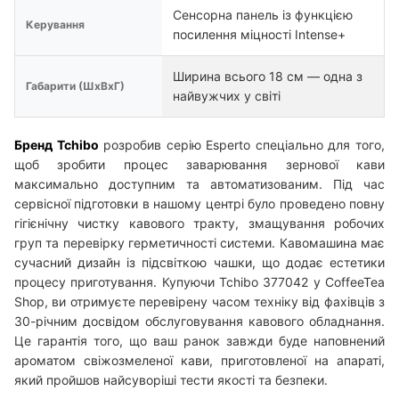
Сенсорна панель із функцією
Керування
посилення міцності Intense+
Ширина всього 18 см — одна з
Габарити (ШхВхГ)
найвужчих у світі
Бренд Tchibo
розробив серію Esperto спеціально для того,
щоб зробити процес заварювання зернової кави
максимально доступним та автоматизованим. Під час
сервісної підготовки в нашому центрі було проведено повну
гігієнічну чистку кавового тракту, змащування робочих
груп та перевірку герметичності системи. Кавомашина має
сучасний дизайн із підсвіткою чашки, що додає естетики
процесу приготування. Купуючи Tchibo 377042 у CoffeeTea
Shop, ви отримуєте перевірену часом техніку від фахівців з
30-річним досвідом обслуговування кавового обладнання.
Це гарантія того, що ваш ранок завжди буде наповнений
ароматом свіжозмеленої кави, приготовленої на апараті,
який пройшов найсуворіші тести якості та безпеки.