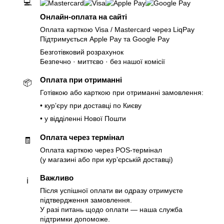
💻
Онлайн-оплата на сайті
Оплата карткою Visa / Mastercard через LiqPay
Підтримується Apple Pay та Google Pay
Безготівковий розрахунок
Безпечно · миттєво · без нашої комісії
Оплата при отриманні
📦
Готівкою або карткою при отриманні замовлення:
• курʼєру при доставці по Києву
• у відділенні Нової Пошти
Оплата через термінал
🧾
Оплата карткою через POS-термінал
(у магазині або при курʼєрській доставці)
Важливо
ℹ️
Після успішної оплати ви одразу отримуєте
підтвердження замовлення.
У разі питань щодо оплати — наша служба
підтримки допоможе.