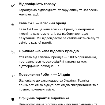
Відповідність товару
✔️
Гарантуємо відповідність товару опису та заявленій
комплектації.
Кава C&T — власний бренд
☕️
Кава C&T — це наш власний бренд із контролем
якості на кожному етапі: від відбору зерна до
пакування. Ми відповідаємо за стабільність смаку та
свіжість кожної партії.
Оригінальна кава відомих брендів
🏷
Уся кава від світових брендів — 100% оригінальна,
поставляється через офіційні канали та має
підтверджене походження.
Повернення / обмін — 14 днів
↩️
Відповідно до законодавства України. Техніка
приймається за відсутності слідів використання та з
повною комплектацією.
Офіційна гарантія виробника
🛡
Працюємо лише з офіційними постачальниками та