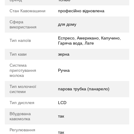
Стан Кавомашини
професійно відновлена
Сфера
для дому
використання
Еспресо, Американо, Капучино,
Тип напоїв
Гаряча вода, Лате
Тип кави
зерна
Система
приготування
Ручна
молока
Тип молочної
парова трубка (панарело)
системи
Тип дисплея
LCD
Вбудована
так
кавомолка
Регулювання
так