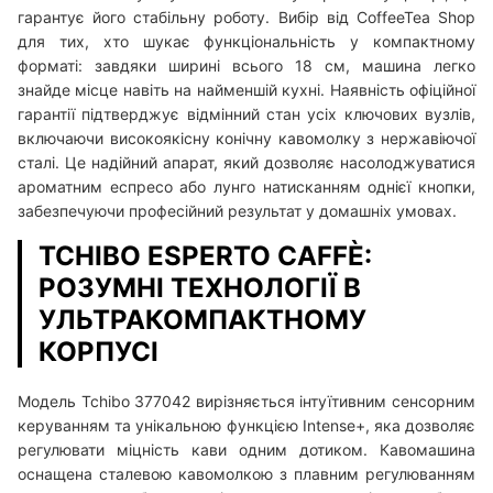
гарантує його стабільну роботу. Вибір від CoffeeTea Shop
для тих, хто шукає функціональність у компактному
форматі: завдяки ширині всього 18 см, машина легко
знайде місце навіть на найменшій кухні. Наявність офіційної
гарантії підтверджує відмінний стан усіх ключових вузлів,
включаючи високоякісну конічну кавомолку з нержавіючої
сталі. Це надійний апарат, який дозволяє насолоджуватися
ароматним еспресо або лунго натисканням однієї кнопки,
забезпечуючи професійний результат у домашніх умовах.
TCHIBO ESPERTO CAFFÈ:
РОЗУМНІ ТЕХНОЛОГІЇ В
УЛЬТРАКОМПАКТНОМУ
КОРПУСІ
Модель Tchibo 377042 вирізняється інтуїтивним сенсорним
керуванням та унікальною функцією Intense+, яка дозволяє
регулювати міцність кави одним дотиком. Кавомашина
оснащена сталевою кавомолкою з плавним регулюванням