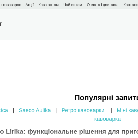
т кавоварок
Акції
Кава оптом
Чай оптом
Оплата і доставка
Контакт
T
Популярні запит
ica
|
Saeco Aulika
|
Ретро кавоварки
|
Міні ка
кавоварка
o Lirika: функціональне рішення для приг