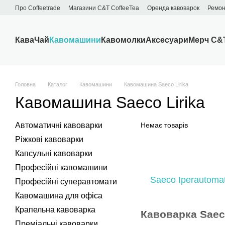
Перейти до основного контенту
Про Сoffeetrade
Магазини C&T CoffeeTea
Оренда кавоварок
Ремон
Бренди
Блог
Договір публічної оферти
Обмін та повернення
Кава
Чай
Кавомашини
Кавомолки
Аксесуари
Мерч C&
Головна
Каталог
Кавомашини
Кавомашина Saeco Lirika
Кавомашина Saeco Lirika
Автоматичні кавоварки
Немає товарів
Ріжкові кавоварки
Капсульні кавоварки
Професійні кавомашини
Saeco Iperautomat
Професійні суперавтомати
Кавомашина для офіса
Крапельна кавоварка
Кавоварка Saec
Преміальні кавоварки