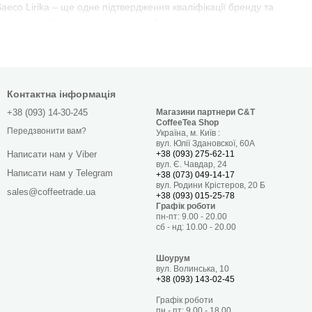
Saeco Lirika – ще одне підтвердження кваліфікації бренду та
ціональні. Ця модель однаково добре демонструє свої якості і
ах, готелях.
складає всього 7 кілограм, а дизайн відповідає всім сучасним
 і розкішний зал ресторану. Saeco Lirika купити у Києві воліють
і, вона вже встигла зарекомендувати себе як надійна і
Контактна інформація
+38 (093) 14-30-245
Магазини партнери C&T
CoffeeTea Shop
його металевими деталями та елементами. Для керування
Передзвонити вам?
Україна, м. Київ :
нішній вигляд обладнання лаконічний, у ньому немає зайвих
вул. Юлії Здановскої, 60А
+38 (093) 275-62-11
Написати нам у Viber
вул. Є. Чавдар, 24
Написати нам у Telegram
+38 (073) 049-14-17
вул. Родини Крістеров, 20 Б
sales@coffeetrade.ua
+38 (093) 015-25-78
завантаженні бункера під воду 50 стандартних порцій еспресо
Графік роботи
пн-пт: 9.00 - 20.00
ого обслуговування залу кафе з повною посадкою. Для
сб - нд: 10.00 - 20.00
сть під зерна вміщує до 350 гр сировини – цього цілком
овано можливість одночасного приготування 2-х порцій напою.
Шоурум
вул. Волинська, 10
+38 (093) 143-02-45
Графік роботи
пн - пт: 9.00 - 18.00