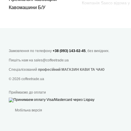
Компанія Saeco відома у 
Кавомашини Б/У
його вміння перетворюват
домашньої експлуатації, і
Кавомашина Саєко Лірика 
канонам. Він підійде під 
багато власників закладі
продуктивна техніка.
Замовлення по телефону
+38 (093) 143-02-45
, без вихідних.
Для виробництва корпус
кавоваркою передбачено 
Пишіть нам на
sales@coffeetrade.ua
деталей та надмірностей
Спеціалізований
професійний МАГАЗИН КАВИ ТА ЧАЮ
Чому варто куп
© 2026 coffeetrade.ua
Розрахована на інтенсивн
або 12 чашок американо. 
Приймаємо до оплати
подрібнення кавових зер
достатньо для приготува
Мобільна версія
Купити кавомашину Saeco 
є функція вибору сту