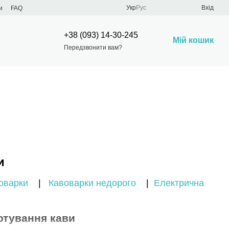
Укр
Рус
Вхід
и
FAQ
+38 (093) 14-30-245
Мій кошик
Передзвонити вам?
и
воварки
|
Кавоварки недорого
|
Електрична
отування кави