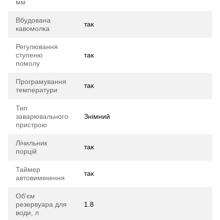
мм
Вбудована
так
кавомолка
Регулювання
ступеню
так
помолу
Програмування
так
температури
Тип
заварювального
Знімний
пристрою
Лічильник
так
порцій
Таймер
так
автовимкнення
Об'єм
резервуара для
1.8
води, л