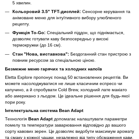
5 хвилин.
Кольоровий 3.5" TFT-дисплей:
Сенсорне керування та
анімоване меню для інтуїтивного вибору улюбленого
рецепту.
Функція To-Go:
Спеціальний піддон, що піднімається,
дозволяє готувати каву безпосередньо у високі
термокружки (до 16 см).
Стан "Нова, виставкова":
Бездоганний стан пристрою з
повним ресурсом за спеціальною ціною.
Безмежне меню гарячих та холодних напоїв
Eletta Explore пропонує понад 50 встановлених рецептів. Ви
можете насолоджуватися не лише класичним еспресо чи
капучино, а й спробувати Cold Brew, холодний лате макіато
або американо з льодом. Це ідеальне рішення для будь-якої
пори року.
Інтелектуальна система Bean Adapt
Технологія
Bean Adapt
допомагає налаштувати параметри
помелу та температури заварювання відповідно до вашого
сорту кавових зерен. Це дозволяє видобути максимум аромату
та смаку з кожної чашки, незалежно від типу обсмаження кави.