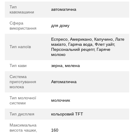
Тип
автоматична
кавомашини
Сфера
для дому
використання
Еспресо, Американо, Капучино, Лате
макіато, Гаряча вода, Флет уайт,
Тип напоїв
Персональний рецепт, Гаряче
молоко
Тип кави
зерна, мелена
Система
приготування
Автоматична
молока
Тип молочної
молочник
системи
Тип дисплея
кольоровий TFT
Максимальна
висота чашки,
160