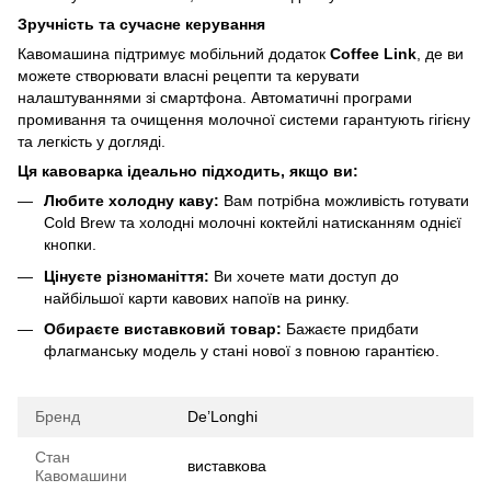
Зручність та сучасне керування
Кавомашина підтримує мобільний додаток
Coffee Link
, де ви
можете створювати власні рецепти та керувати
налаштуваннями зі смартфона. Автоматичні програми
промивання та очищення молочної системи гарантують гігієну
та легкість у догляді.
Ця кавоварка ідеально підходить, якщо ви:
Любите холодну каву:
Вам потрібна можливість готувати
Cold Brew та холодні молочні коктейлі натисканням однієї
кнопки.
Цінуєте різноманіття:
Ви хочете мати доступ до
найбільшої карти кавових напоїв на ринку.
Обираєте виставковий товар:
Бажаєте придбати
флагманську модель у стані нової з повною гарантією.
Бренд
De’Longhi
Стан
виставкова
Кавомашини