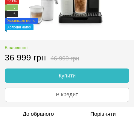
−21%
5
5
Українське меню
Холодні напої
В наявності
36 999 грн
46 999 грн
Купити
В кредит
До обраного
Порівняти