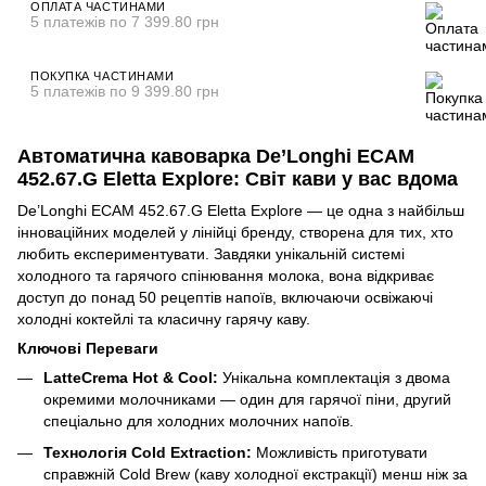
ОПЛАТА ЧАСТИНАМИ
5 платежів по 7 399.80 грн
ПОКУПКА ЧАСТИНАМИ
5 платежів по 9 399.80 грн
Автоматична кавоварка De’Longhi ECAM
452.67.G Eletta Explore: Світ кави у вас вдома
De’Longhi ECAM 452.67.G Eletta Explore — це одна з найбільш
інноваційних моделей у лінійці бренду, створена для тих, хто
любить експериментувати. Завдяки унікальній системі
холодного та гарячого спінювання молока, вона відкриває
доступ до понад 50 рецептів напоїв, включаючи освіжаючі
холодні коктейлі та класичну гарячу каву.
Ключові Переваги
LatteCrema Hot & Cool:
Унікальна комплектація з двома
окремими молочниками — один для гарячої піни, другий
спеціально для холодних молочних напоїв.
Технологія Cold Extraction:
Можливість приготувати
справжній Cold Brew (каву холодної екстракції) менш ніж за