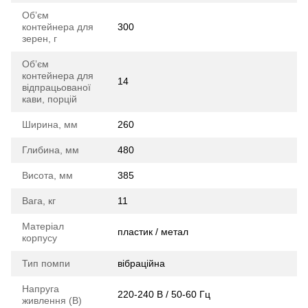
Обʼєм
контейнера для
300
зерен, г
Обʼєм
контейнера для
14
відпрацьованої
кави, порцій
Ширина, мм
260
Глибина, мм
480
Висота, мм
385
Вага, кг
11
Матеріал
пластик / метал
корпусу
Тип помпи
вібраційна
Напруга
220-240 В / 50-60 Гц
живлення (В)