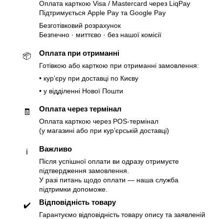
Оплата карткою Visa / Mastercard через LiqPay
Підтримується Apple Pay та Google Pay
Безготівковий розрахунок
Безпечно · миттєво · без нашої комісії
Оплата при отриманні
📦
Готівкою або карткою при отриманні замовлення:
• курʼєру при доставці по Києву
• у відділенні Нової Пошти
Оплата через термінал
🧾
Оплата карткою через POS-термінал
(у магазині або при курʼєрській доставці)
Важливо
ℹ️
Після успішної оплати ви одразу отримуєте
підтвердження замовлення.
У разі питань щодо оплати — наша служба
підтримки допоможе.
Відповідність товару
✔️
Гарантуємо відповідність товару опису та заявленій