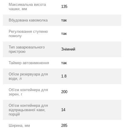
Максимальна висота
135
чашки, мм
Вбудована кавомолка
так
Регулювання ступеню
так
помолу
Тип заварювального
Знімний
пристрою
Таймер автовимкнення
так
Об'єм резервуара для
1.8
води, л
Обʼєм контейнера для
200
зерен, г
Обʼєм контейнера для
відпрацьованої кави,
14
порцій
Ширина, мм
285