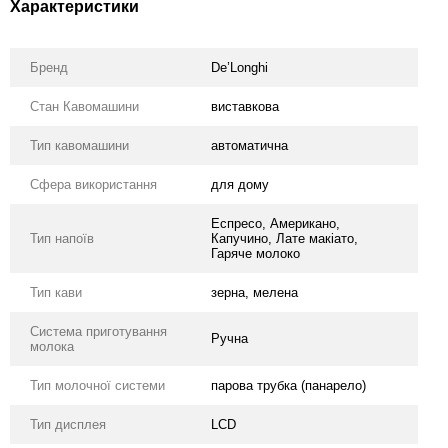
Характеристики
Бренд
De’Longhi
Стан Кавомашини
виставкова
Тип кавомашини
автоматична
Сфера використання
для дому
Еспресо, Американо,
Тип напоїв
Капучино, Лате макіато,
Гаряче молоко
Тип кави
зерна, мелена
Система приготування
Ручна
молока
Тип молочної системи
парова трубка (панарело)
Тип дисплея
LCD