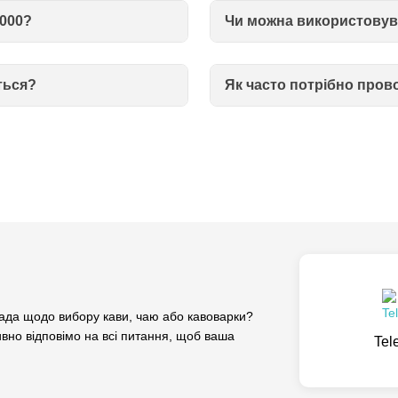
3000?
Чи можна використовува
ться?
Як часто потрібно пров
да щодо вибору кави, чаю або кавоварки?
вно відповімо на всі питання, щоб ваша
Tel