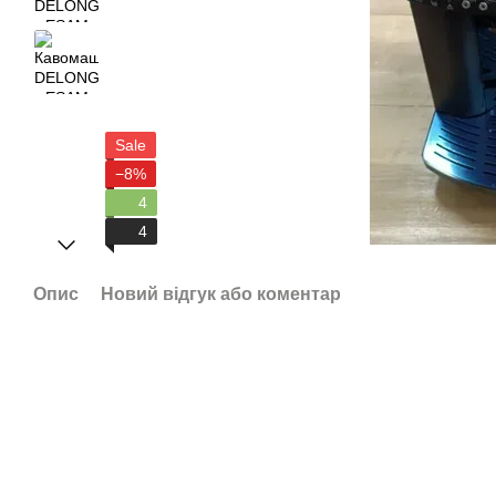
Sale
−8%
4
4
Опис
Новий відгук або коментар