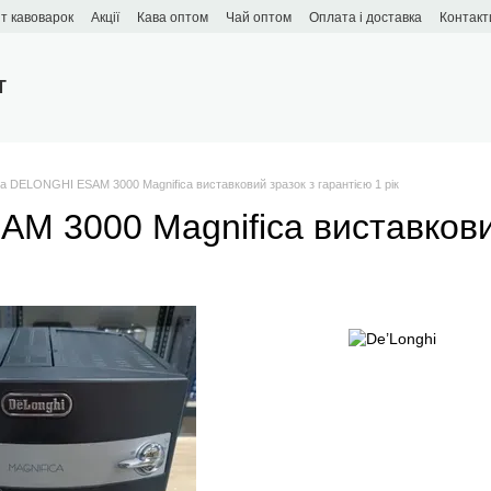
т кавоварок
Акції
Кава оптом
Чай оптом
Оплата і доставка
Контакт
T
 DELONGHI ESAM 3000 Magnifica виставковий зразок з гарантією 1 рік
3000 Magnifica виставковий 