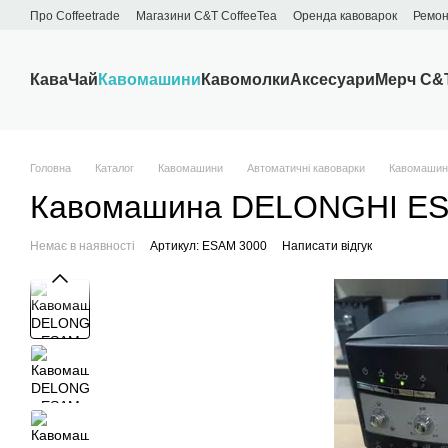
Перейти до основного контенту
Про Сoffeetrade
Магазини C&T CoffeeTea
Оренда кавоварок
Ремон
Бренди
Блог
Договір публічної оферти
Обмін та повернення
Кава
Чай
Кавомашини
Кавомолки
Аксесуари
Мерч C&
Головна
Каталог
Кавомашини
Автоматичні кавоварки
Кавомашина
Кавомашина DELONGHI ESAM 
Немає в наявності
Артикул: ESAM 3000
Написати відгук