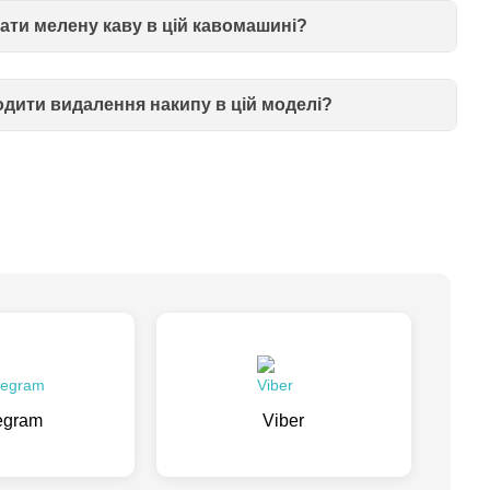
ти мелену каву в цій кавомашині?
одити видалення накипу в цій моделі?
egram
Viber