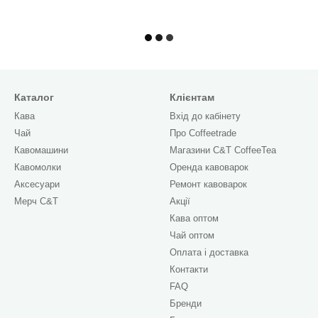
Каталог
Клієнтам
Кава
Вхід до кабінету
Чай
Про Сoffeetrade
Кавомашини
Магазини C&T CoffeeTea
Кавомолки
Оренда кавоварок
Аксесуари
Ремонт кавоварок
Мерч C&T
Акції
Кава оптом
Чай оптом
Оплата і доставка
Контакти
FAQ
Бренди