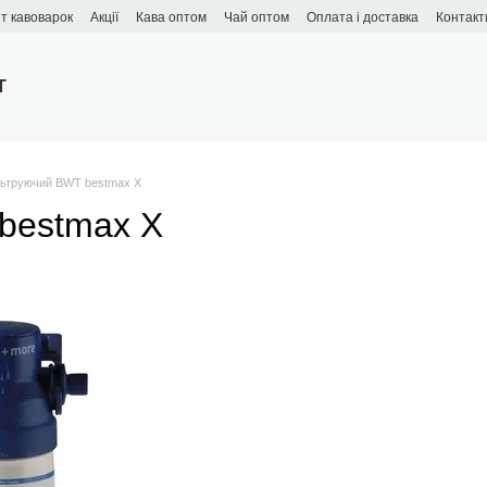
т кавоварок
Акції
Кава оптом
Чай оптом
Оплата і доставка
Контакт
T
льтруючий BWT bestmax X
bestmax X