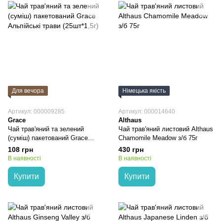
Для вечора
Німецька якість
Артикул: 000009285
Артикул: 000014640
Grace
Althaus
Чай трав'яний та зелений
Чай трав'яний листовий Althaus
(суміш) пакетований Grace
Chamomile Meadow з/б 75г
Альпійські трави (25шт*1,5г)
108 грн
430 грн
В наявності
В наявності
Купити
Купити