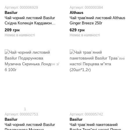
Артикул: 000006929
Артикул: 000000384
Basilur
Althaus
Чай чорний листовий Basilur
Чай трав'яний листовий Althaus
Східна Колекція Кардамон
Ginger Breeze 250г
картон 100г
209 грн
629 грн
Немає в наявності
Немає в наявності
1
Артикул: 000002753
Артикул: 000005742
Basilur
Basilur
Чай чорний листовий Basilur
Чай трав`яний пакетований
Подарункова Музична
Basilur Трав"яні настої Перцева