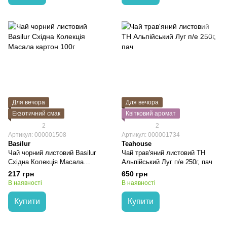
Для вечора
Для вечора
Екзотичний смак
Квітковий аромат
2
2
Артикул: 000001508
Артикул: 000001734
Basilur
Teahouse
Чай чорний листовий Basilur
Чай трав'яний листовий TH
Східна Колекція Масала
Альпійський Луг п/е 250г, пач
картон 100г
217 грн
650 грн
В наявності
В наявності
Купити
Купити