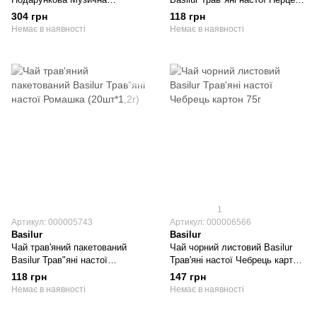
Скринька Лондон з/б 100г
м"ята (20шт*1,2г)
304 грн
118 грн
Немає в наявності
Немає в наявності
1
Артикул: 000005743
Артикул: 000006566
Basilur
Basilur
Чай трав'яний пакетований
Чай чорний листовий Basilur
Basilur Трав"яні настої
Трав'яні настої Чебрець картон
Ромашка (20шт*1,2г)
75г
118 грн
147 грн
Немає в наявності
Немає в наявності