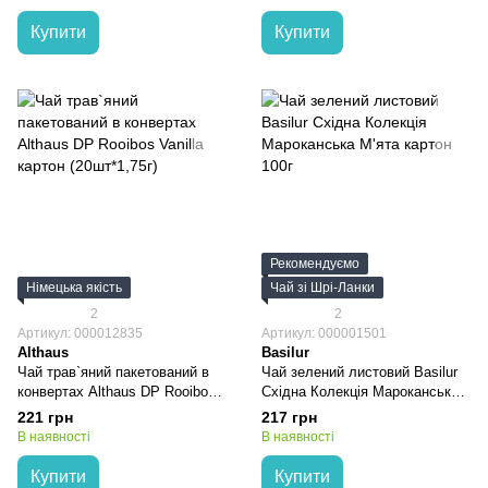
Купити
Купити
Рекомендуємо
Німецька якість
Чай зі Шрі-Ланки
2
2
Артикул: 000012835
Артикул: 000001501
Althaus
Basilur
Чай трав`яний пакетований в
Чай зелений листовий Basilur
конвертах Althaus DP Rooibos
Східна Колекція Мароканська
Vanilla картон (20шт*1,75г)
М'ята картон 100г
221 грн
217 грн
В наявності
В наявності
Купити
Купити