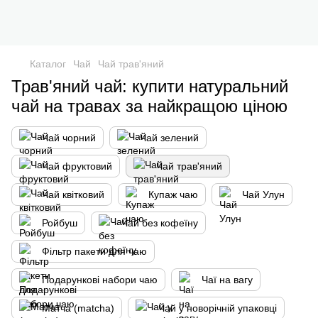
Каталог
Чай
Чай трав'яний
Трав'яний чай: купити натуральний
чай на травах за найкращою ціною
Чай чорний
Чай зелений
Чай фруктовий
Чай трав'яний
Чай квітковий
Купаж чаю
Чай Улун
Ройбуш
Чай без кофеїну
Фільтр пакети для чаю
Подарункові набори чаю
Чаї на вагу
Матча (matcha)
Чай у новорічній упаковці