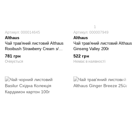
1
Артикул: 000014645
Артикул: 000007949
Althaus
Althaus
Чай трав'яний листовий Althaus
Чай трав'яний листовий Althaus
Rooibush Strawberry Cream з/б
Ginseng Valley 200г
250г
781 грн
522 грн
Очікується
Немає в наявності