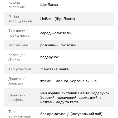
Країна
Шрі Ланка
виробник
Регіон
Цейлон (Шрі-Ланка)
вирощування
Тип листа /
середньолистовий
Грейд листа
Форма чаю
розсипний, листовий
Колекція /
подарунок
Лінійка
Тип упаковки
Жерстяна банка
Додатки /
жасмин, мальва, червона вишня
Аромати
Чай чорний листовий Basilur Подарунок
Смаковий
Золотий - насичений, ароматний, з
профіль
нотками меду та квітів.
Тип
без ароматизації (натуральний чай)
ароматизації