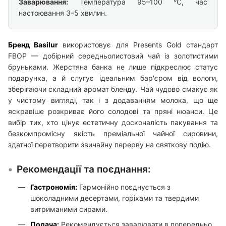
Заварювання:
Температура 95–100 °C, час
настоювання 3–5 хвилин.
Бренд Basilur
використовує для Presents Gold стандарт
FBOP — добірний середньолистовий чай із золотистими
бруньками. Жерстяна банка не лише підкреслює статус
подарунка, а й слугує ідеальним бар'єром від вологи,
зберігаючи складний аромат бленду. Чай чудово смакує як
у чистому вигляді, так і з додаванням молока, що ще
яскравіше розкриває його солодові та пряні нюанси. Це
вибір тих, хто цінує естетичну досконалість пакування та
безкомпромісну якість преміальної чайної сировини,
здатної перетворити звичайну перерву на святкову подію.
Рекомендації та поєднання:
Гастрономія:
Гармонійно поєднується з
шоколадними десертами, горіхами та твердими
витриманими сирами.
Подача:
Рекомендується заварювати в попередньо