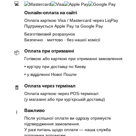
💻
Онлайн-оплата на сайті
Оплата карткою Visa / Mastercard через LiqPay
Підтримується Apple Pay та Google Pay
Безготівковий розрахунок
Безпечно · миттєво · без нашої комісії
Оплата при отриманні
📦
Готівкою або карткою при отриманні замовлення:
• курʼєру при доставці по Києву
• у відділенні Нової Пошти
Оплата через термінал
🧾
Оплата карткою через POS-термінал
(у магазині або при курʼєрській доставці)
Важливо
ℹ️
Після успішної оплати ви одразу отримуєте
підтвердження замовлення.
У разі питань щодо оплати — наша служба
підтримки допоможе.