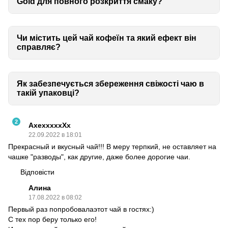
Gold для повного розкриття смаку?
Чи містить цей чай кофеїн та який ефект він
справляє?
Як забезпечується збереження свіжості чаю в
такій упаковці?
2
AxexxxxxXx
22.09.2022 в 18:01
Прекрасный и вкусный чай!!! В меру терпкий, не оставляет на
чашке "разводы", как другие, даже более дорогие чаи.
Відповісти
Алина
17.08.2022 в 08:02
Первый раз попробовалаэтот чай в гостях:)
С тех пор беру только его!