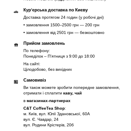
Курʼєрська доставка по Києву
🚗
Доставка протягом 24 годин (у робочі дні)
• замовлення 1500–2500 грн — 200 грн
• замовлення від 2501 грн — безкоштовно
Прийом замовлень
☎️
По телефону:
Понеділок – Пʼятниця з 9:00 до 18:00
На сайті:
Цілодобово, без вихідних
Самовивіз
🏪
Ви також можете зробити попередне замовлення,
отримати і сплатити
каву, чай
в
магазинах-партнерах
C&T CoffeeTea Shop
:
м. Київ, вул. Юлії Здановської, 60А
вул. Є. Чавдар, 24
вул. Родини Крістерів, 20б