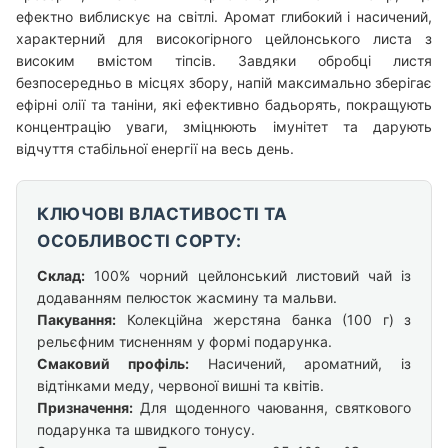
ефектно виблискує на світлі. Аромат глибокий і насичений,
характерний для високогірного цейлонського листа з
високим вмістом тіпсів. Завдяки обробці листя
безпосередньо в місцях збору, напій максимально зберігає
ефірні олії та таніни, які ефективно бадьорять, покращують
концентрацію уваги, зміцнюють імунітет та дарують
відчуття стабільної енергії на весь день.
КЛЮЧОВІ ВЛАСТИВОСТІ ТА
ОСОБЛИВОСТІ СОРТУ:
Склад:
100% чорний цейлонський листовий чай із
додаванням пелюсток жасмину та мальви.
Пакування:
Колекційна жерстяна банка (100 г) з
рельєфним тисненням у формі подарунка.
Смаковий профіль:
Насичений, ароматний, із
відтінками меду, червоної вишні та квітів.
Призначення:
Для щоденного чаювання, святкового
подарунка та швидкого тонусу.