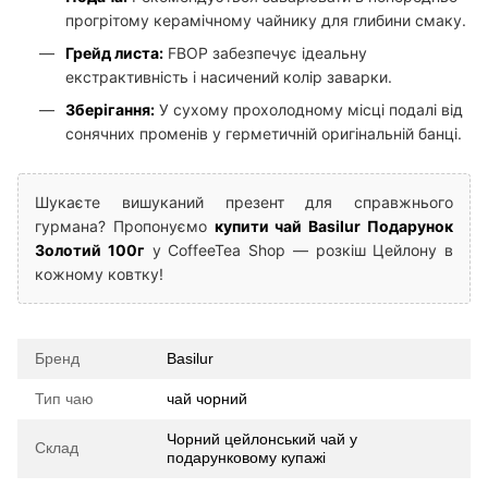
прогрітому керамічному чайнику для глибини смаку.
Грейд листа:
FBOP забезпечує ідеальну
екстрактивність і насичений колір заварки.
Зберігання:
У сухому прохолодному місці подалі від
сонячних променів у герметичній оригінальній банці.
Шукаєте вишуканий презент для справжнього
гурмана? Пропонуємо
купити чай Basilur Подарунок
Золотий 100г
у CoffeeTea Shop — розкіш Цейлону в
кожному ковтку!
Бренд
Basilur
Тип чаю
чай чорний
Чорний цейлонський чай у
Склад
подарунковому купажі