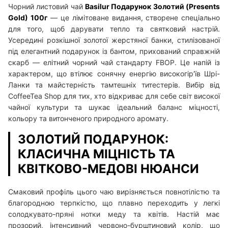
Чорний листовий чай
Basilur Подарунок Золотий (Presents
Gold) 100г
— це лімітоване видання, створене спеціально
для того, щоб дарувати тепло та святковий настрій.
Усередині розкішної золотої жерстяної банки, стилізованої
під елегантний подарунок із бантом, прихований справжній
скарб — елітний чорний чай стандарту FBOP. Це напій із
характером, що втілює сонячну енергію високогір'їв Шрі-
Ланки та майстерність тамтешніх титестерів. Вибір від
CoffeeTea Shop для тих, хто відкриває для себе світ високої
чайної культури та шукає ідеальний баланс міцності,
кольору та витонченого природного аромату.
ЗОЛОТИЙ ПОДАРУНОК:
КЛАСИЧНА МІЦНІСТЬ ТА
КВІТКОВО-МЕДОВІ НЮАНСИ
Смаковий профіль цього чаю вирізняється повнотілістю та
благородною терпкістю, що плавно переходить у легкі
солодкувато-пряні нотки меду та квітів. Настій має
прозорий, інтенсивний червоно-бурштиновий колір, що