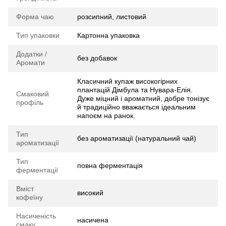
Форма чаю
розсипний, листовий
Тип упаковки
Картонна упаковка
Додатки /
без добавок
Аромати
Класичний купаж високогірних
плантацій Дімбула та Нувара-Елія.
Смаковий
Дуже міцний і ароматний, добре тонізує
профіль
й традиційно вважається ідеальним
напоєм на ранок.
Тип
без ароматизації (натуральний чай)
ароматизації
Тип
повна ферментація
ферментації
Вміст
високий
кофеїну
Насиченість
насичена
смаку