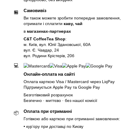
Самовивіз
🏪
Ви також можете зробити попередне замовлення,
отримати і сплатити
каву, чай
в
магазинах-партнерах
C&T CoffeeTea Shop
:
м. Київ, вул. Юлії Здановської, 60А
вул. Є. Чавдар, 24
вул. Родини Крістерів, 20б
💻
Онлайн-оплата на сайті
Оплата карткою Visa / Mastercard через LiqPay
Підтримується Apple Pay та Google Pay
Безготівковий розрахунок
Безпечно · миттєво · без нашої комісії
Оплата при отриманні
📦
Готівкою або карткою при отриманні замовлення:
• курʼєру при доставці по Києву