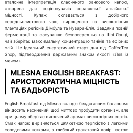
еталонна інтерпретація класичного ранкового напою,
створена для поціновувачів справжньої англійської
міцності. Купаж складається з добірного
середньолистового чаю, вирощеного на високогірних
плантаціях регіонів Дімбула та Нувара-Елія. Завдяки повній
ферментації та фасуванню безпосередньо на Шрі-Ланці,
чай зберігає максимальну концентрацію танінів та ефірних
олій. Це ідеальний енергетичний старт дня від CoffeeTea
Shop, підтверджений державним знаком якості «Лев із
мечем».
MLESNA ENGLISH BREAKFAST:
АРИСТОКРАТИЧНА МІЦНІСТЬ
ТА БАДЬОРІСТЬ
English Breakfast від Mlesna володіє бездоганним балансом:
він досить насичений, щоб миттєво пробудити організм, але
при цьому зберігає витончений аромат високогірних сортів.
Смак напою вирізняється шляхетною терпкістю з легкими
солодовими нотками, а глибокий гранатовий колір настою