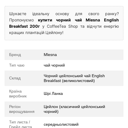
Шукаєте ідеальну основу для свого ранку?
Пропонуємо
купити чорний чай Mlesna English
Breakfast 200г
у CoffeeTea Shop та відчути енергію
кращих плантацій Цейлону!
Бренд
Mlesna
Тип чаю
чай чорний
Чорний цейлонський чай English
Склад
Breakfast (великолистовий)
Країна
Шрі Ланка
виробник
Регіон
Цейлон (класичний цейлонський
вирощування
чорний)
Тип листа /
середньолистовий
Грейд листа