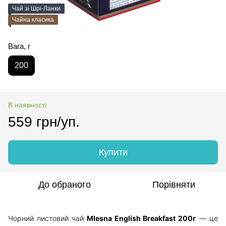
Чай зі Шрі-Ланки
Чайна класика
Вага, г
200
В наявності
559 грн/уп.
Купити
До обраного
Порівняти
Чорний листовий чай
Mlesna English Breakfast 200г
— це