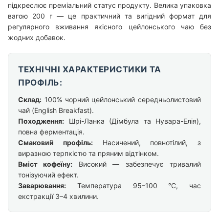
підкреслює преміальний статус продукту. Велика упаковка
вагою 200 г — це практичний та вигідний формат для
регулярного вживання якісного цейлонського чаю без
жодних добавок.
ТЕХНІЧНІ ХАРАКТЕРИСТИКИ ТА
ПРОФІЛЬ:
Склад:
100% чорний цейлонський середньолистовий
чай (English Breakfast).
Походження:
Шрі-Ланка (Дімбула та Нувара-Елія),
повна ферментація.
Смаковий профіль:
Насичений, повнотілий, з
виразною терпкістю та пряним відтінком.
Вміст кофеїну:
Високий — забезпечує тривалий
тонізуючий ефект.
Заварювання:
Температура 95–100 °C, час
екстракції 3–4 хвилини.