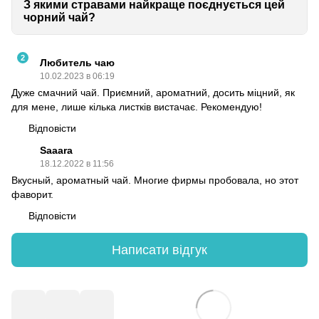
З якими стравами найкраще поєднується цей
чорний чай?
2
Любитель чаю
10.02.2023 в 06:19
Дуже смачний чай. Приємний, ароматний, досить міцний, як
для мене, лише кілька листків вистачає. Рекомендую!
Відповісти
Saaara
18.12.2022 в 11:56
Вкусный, ароматный чай. Многие фирмы пробовала, но этот
фаворит.
Відповісти
Написати відгук