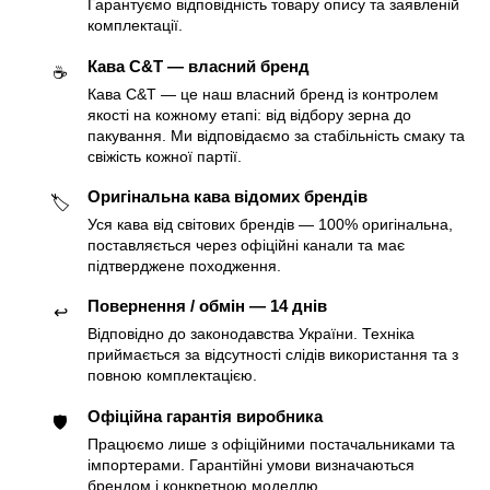
Гарантуємо відповідність товару опису та заявленій
комплектації.
Кава C&T — власний бренд
☕️
Кава C&T — це наш власний бренд із контролем
якості на кожному етапі: від відбору зерна до
пакування. Ми відповідаємо за стабільність смаку та
свіжість кожної партії.
Оригінальна кава відомих брендів
🏷
Уся кава від світових брендів — 100% оригінальна,
поставляється через офіційні канали та має
підтверджене походження.
Повернення / обмін — 14 днів
↩️
Відповідно до законодавства України. Техніка
приймається за відсутності слідів використання та з
повною комплектацією.
Офіційна гарантія виробника
🛡
Працюємо лише з офіційними постачальниками та
імпортерами. Гарантійні умови визначаються
брендом і конкретною моделлю.