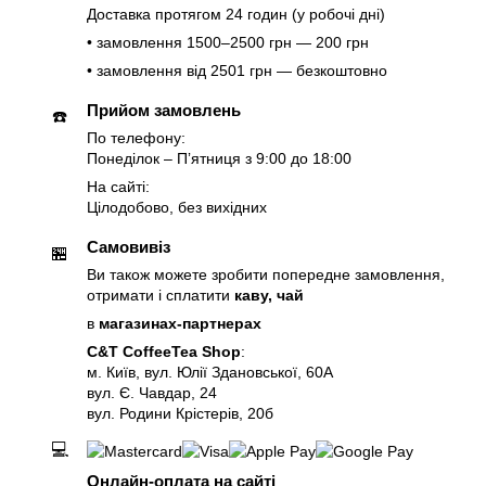
Доставка протягом 24 годин (у робочі дні)
• замовлення 1500–2500 грн — 200 грн
• замовлення від 2501 грн — безкоштовно
Прийом замовлень
☎️
По телефону:
Понеділок – Пʼятниця з 9:00 до 18:00
На сайті:
Цілодобово, без вихідних
Самовивіз
🏪
Ви також можете зробити попередне замовлення,
отримати і сплатити
каву, чай
в
магазинах-партнерах
C&T CoffeeTea Shop
:
м. Київ, вул. Юлії Здановської, 60А
вул. Є. Чавдар, 24
вул. Родини Крістерів, 20б
💻
Онлайн-оплата на сайті