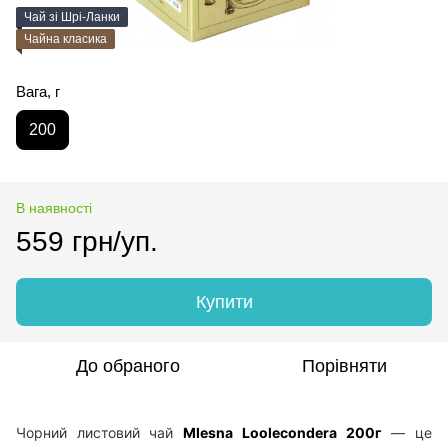
Чай зі Шрі-Ланки
Чайна класика
Вага, г
200
В наявності
559 грн/уп.
Купити
До обраного
Порівняти
Чорний листовий чай
Mlesna Loolecondera 200г
— це