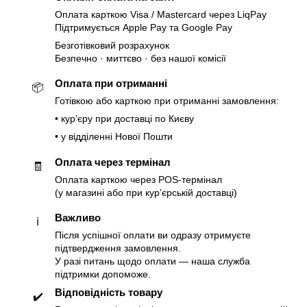
Оплата карткою Visa / Mastercard через LiqPay
Підтримується Apple Pay та Google Pay
Безготівковий розрахунок
Безпечно · миттєво · без нашої комісії
Оплата при отриманні
📦
Готівкою або карткою при отриманні замовлення:
• курʼєру при доставці по Києву
• у відділенні Нової Пошти
Оплата через термінал
🧾
Оплата карткою через POS-термінал
(у магазині або при курʼєрській доставці)
Важливо
ℹ️
Після успішної оплати ви одразу отримуєте
підтвердження замовлення.
У разі питань щодо оплати — наша служба
підтримки допоможе.
Відповідність товару
✔️