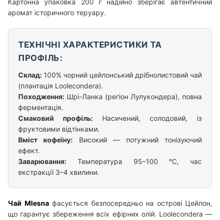
Картонна упаковка 200 г надійно зберігає автентичний
аромат історичного теруару.
ТЕХНІЧНІ ХАРАКТЕРИСТИКИ ТА
ПРОФІЛЬ:
Склад:
100% чорний цейлонський дрібнолистовий чай
(плантація Loolecondera).
Походження:
Шрі-Ланка (регіон Лулукондера), повна
ферментація.
Смаковий профіль:
Насичений, солодовий, із
фруктовими відтінками.
Вміст кофеїну:
Високий — потужний тонізуючий
ефект.
Заварювання:
Температура 95–100 °C, час
екстракції 3–4 хвилини.
Чай Mlesna
фасується безпосередньо на острові Цейлон,
що гарантує збереження всіх ефірних олій. Loolecondera —