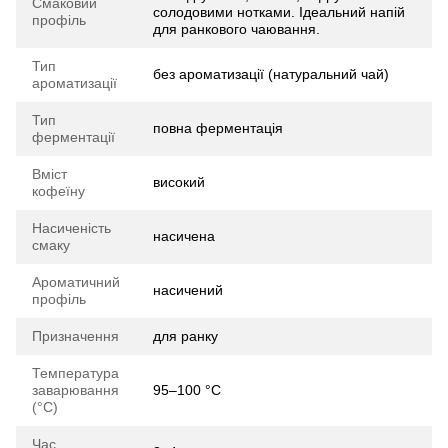
Смаковий
солодовими нотками. Ідеальний напій
профіль
для ранкового чаювання.
Тип
без ароматизації (натуральний чай)
ароматизації
Тип
повна ферментація
ферментації
Вміст
високий
кофеїну
Насиченість
насичена
смаку
Ароматичний
насичений
профіль
Призначення
для ранку
Температура
заварювання
95–100 °C
(°C)
Час