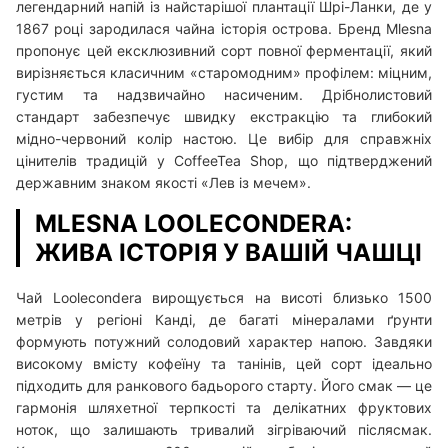
легендарний напій із найстарішої плантації Шрі-Ланки, де у
1867 році зародилася чайна історія острова. Бренд Mlesna
пропонує цей ексклюзивний сорт повної ферментації, який
вирізняється класичним «старомодним» профілем: міцним,
густим та надзвичайно насиченим. Дрібнолистовий
стандарт забезпечує швидку екстракцію та глибокий
мідно-червоний колір настою. Це вибір для справжніх
цінителів традицій у CoffeeTea Shop, що підтверджений
державним знаком якості «Лев із мечем».
MLESNA LOOLECONDERA:
ЖИВА ІСТОРІЯ У ВАШІЙ ЧАШЦІ
Чай Loolecondera вирощується на висоті близько 1500
метрів у регіоні Канді, де багаті мінералами ґрунти
формують потужний солодовий характер напою. Завдяки
високому вмісту кофеїну та танінів, цей сорт ідеально
підходить для ранкового бадьорого старту. Його смак — це
гармонія шляхетної терпкості та делікатних фруктових
ноток, що залишають тривалий зігріваючий післясмак.