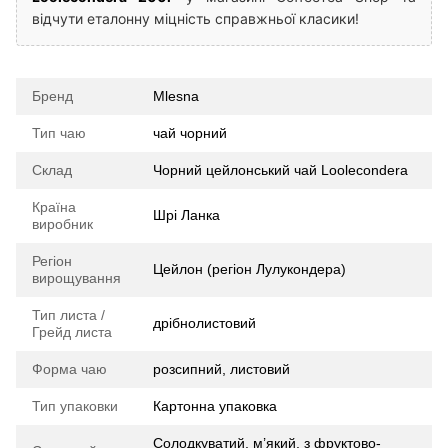
відчути еталонну міцність справжньої класики!
Бренд
Mlesna
Тип чаю
чай чорний
Склад
Чорний цейлонський чай Loolecondera
Країна
Шрі Ланка
виробник
Регіон
Цейлон (регіон Лулукондера)
вирощування
Тип листа /
дрібнолистовий
Грейд листа
Форма чаю
розсипний, листовий
Тип упаковки
Картонна упаковка
Солодкуватий, м’який, з фруктово-