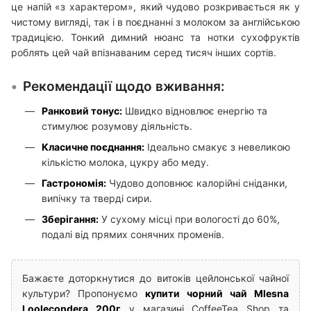
це напій «з характером», який чудово розкривається як у
чистому вигляді, так і в поєднанні з молоком за англійською
традицією. Тонкий димний нюанс та нотки сухофруктів
роблять цей чай впізнаваним серед тисяч інших сортів.
Рекомендації щодо вживання:
Ранковий тонус:
Швидко відновлює енергію та
стимулює розумову діяльність.
Класичне поєднання:
Ідеально смакує з невеликою
кількістю молока, цукру або меду.
Гастрономія:
Чудово доповнює калорійні сніданки,
випічку та тверді сири.
Зберігання:
У сухому місці при вологості до 60%,
подалі від прямих сонячних променів.
Бажаєте доторкнутися до витоків цейлонської чайної
культури? Пропонуємо
купити чорний чай Mlesna
Loolecondera 200г
у магазині CoffeeTea Shop та