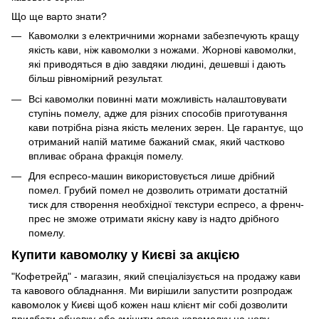
Що ще варто знати?
Кавомолки з електричними жорнами забезпечують кращу
якість кави, ніж кавомолки з ножами. Жорнові кавомолки,
які приводяться в дію завдяки людині, дешевші і дають
більш рівномірний результат.
Всі кавомолки повинні мати можливість налаштовувати
ступінь помелу, адже для різних способів приготування
кави потрібна різна якість мелених зерен. Це гарантує, що
отриманий напій матиме бажаний смак, який частково
впливає обрана фракція помелу.
Для еспресо-машин використовується лише дрібний
помел. Грубий помел не дозволить отримати достатній
тиск для створення необхідної текстури еспресо, а френч-
прес не зможе отримати якісну каву із надто дрібного
помелу.
Купити кавомолку у Києві за акцією
"Кофетрейд" - магазин, який спеціалізується на продажу кави
та кавового обладнання. Ми вирішили запустити розпродаж
кавомолок у Києві щоб кожен наш клієнт міг собі дозволити
придбати обновку або змінити свою кавомолку на нову