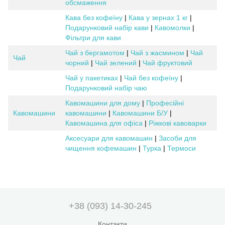
обсмаження
Кава без кофеїну
|
Кава у зернах 1 кг
|
Подарунковий набір кави
|
Кавомолки
|
Фільтри для кави
Чай з бергамотом
|
Чай з жасмином
|
Чай
Чай
чорний
|
Чай зелений
|
Чай фруктовий
Чай у пакетиках
|
Чай без кофеїну
|
Подарунковий набір чаю
Кавомашини для дому
|
Професійні
Кавомашини
кавомашини
|
Кавомашини Б/У
|
Кавомашина для офіса
|
Ріжкові кавоварки
Аксесуари для кавомашин
|
Засоби для
чищення кофемашин
|
Турка
|
Термоси
+38 (093) 14-30-245
Контакти