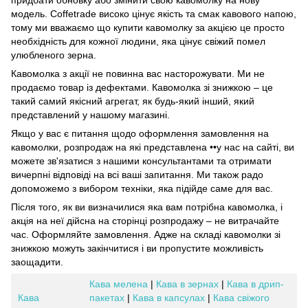
модель. Coffetrade високо цінує якість та смак кавового напою,
тому ми вважаємо що купити кавомолку за акцією це просто
необхідність для кожної людини, яка цінує свіжий помел
улюбленого зерна.
Кавомолка з акції не повинна вас насторожувати. Ми не
продаємо товар із дефектами. Кавомолка зі знижкою – це
такий самий якісний агрегат, як будь-який інший, який
представлений у нашому магазині.
Якщо у вас є питання щодо оформлення замовлення на
кавомолки, розпродаж на які представлена ••у нас на сайті, ви
можете зв'язатися з нашими консультантами та отримати
вичерпні відповіді на всі ваші запитання. Ми також радо
допоможемо з вибором техніки, яка підійде саме для вас.
Після того, як ви визначилися яка вам потрібна кавомолка, і
акція на неї дійсна на сторінці розпродажу – не витрачайте
час. Оформляйте замовлення. Адже на складі кавомолки зі
знижкою можуть закінчитися і ви пропустите можливість
заощадити.
Кава мелена
|
Кава в зернах
|
Кава в дрип-
Кава
пакетах
|
Кава в капсулах
|
Кава свіжого