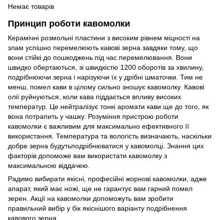
Немає товарів
Принцип роботи кавомолки
Керамічні розмольні пластини з високим рівнем міцності на
злам успішно перемелюють кавові зерна завдяки тому, що
вони стійкі до пошкоджень під час перемелювання. Вони
швидко обертаються, зі швидкістю 1200 оборотів за хвилину,
подрібнюючи зерна і нарізуючи їх у дрібні шматочки. Тим не
менш, помел кави в цілому сильно зношує кавомолку. Кавові
олії руйнуються, коли кава піддається впливу високих
температур. Це нейтралізує тонкі аромати кави ще до того, як
вона потрапить у чашку. Розуміння пристрою роботи
кавомолки є важливим для максимально ефективного її
використання. Температура та вологість визначають, наскільки
добре зерна будутьподрібнюватися у кавомолці. Знання цих
факторів допоможе вам використати кавомолку з
максимальною віддачею.
Радимо вибирати якісні, професійні жорнові кавомолки, адже
апарат, який має ножі, ще не гарантує вам гарний помел
зерен. Акції на кавомолки допоможуть вам зробити
правильний вибір у бік якіснішого варіанту подрібнення
кавового зерна.