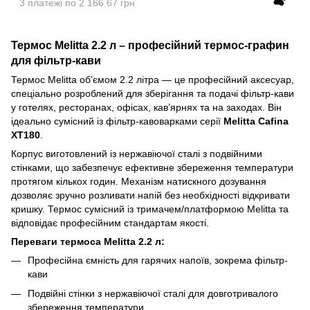
3 платежі по 2 166.67 грн
Термос Melitta 2.2 л – професійний термос-графин
для фільтр-кави
Термос Melitta об’ємом 2.2 літра — це професійний аксесуар,
спеціально розроблений для зберігання та подачі фільтр-кави
у готелях, ресторанах, офісах, кав’ярнях та на заходах. Він
ідеально сумісний із фільтр-кавоварками серії
Melitta Cafina
XT180
.
Корпус виготовлений із нержавіючої сталі з подвійними
стінками, що забезпечує ефективне збереження температури
протягом кількох годин. Механізм натискного дозування
дозволяє зручно розливати напій без необхідності відкривати
кришку. Термос сумісний із тримачем/платформою Melitta та
відповідає професійним стандартам якості.
Переваги термоса Melitta 2.2 л:
Професійна ємність для гарячих напоїв, зокрема фільтр-
кави
Подвійні стінки з нержавіючої сталі для довготривалого
збереження температури