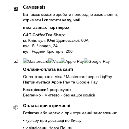
Самовивіз
🏪
Ви також можете зробити попередне замовлення,
отримати і сплатити
каву, чай
в
магазинах-партнерах
C&T CoffeeTea Shop
:
м. Київ, вул. Юлії Здановської, 60А
вул. Є. Чавдар, 24
вул. Родини Крістерів, 20б
💻
Онлайн-оплата на сайті
Оплата карткою Visa / Mastercard через LiqPay
Підтримується Apple Pay та Google Pay
Безготівковий розрахунок
Безпечно · миттєво · без нашої комісії
Оплата при отриманні
📦
Готівкою або карткою при отриманні замовлення:
• курʼєру при доставці по Києву
• у відділенні Нової Пошти