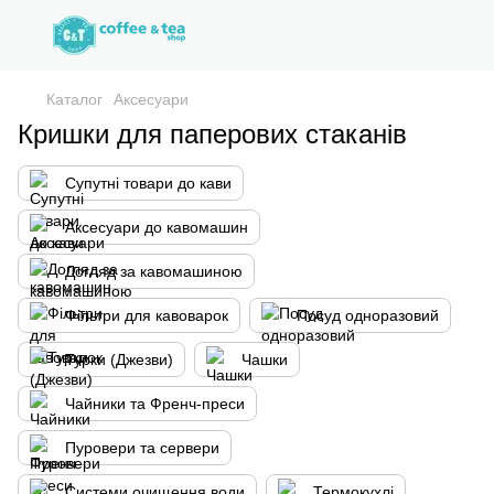
Каталог
Аксесуари
Кришки для паперових стаканів
Супутні товари до кави
Аксесуари до кавомашин
Догляд за кавомашиною
Фільтри для кавоварок
Посуд одноразовий
Турки (Джезви)
Чашки
Чайники та Френч-преси
Пуровери та сервери
Системи очищення води
Термокухлі