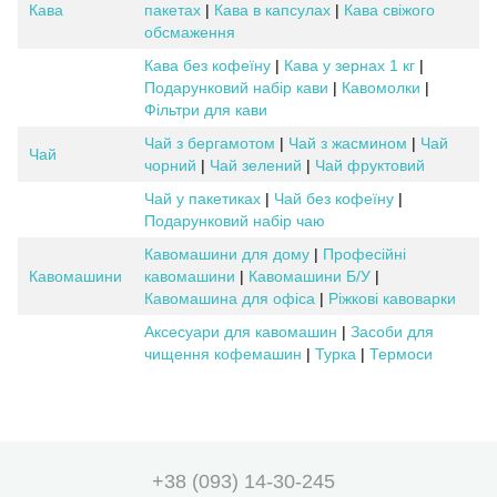
Кава
пакетах
|
Кава в капсулах
|
Кава свіжого
обсмаження
Кава без кофеїну
|
Кава у зернах 1 кг
|
Подарунковий набір кави
|
Кавомолки
|
Фільтри для кави
Чай з бергамотом
|
Чай з жасмином
|
Чай
Чай
чорний
|
Чай зелений
|
Чай фруктовий
Чай у пакетиках
|
Чай без кофеїну
|
Подарунковий набір чаю
Кавомашини для дому
|
Професійні
Кавомашини
кавомашини
|
Кавомашини Б/У
|
Кавомашина для офіса
|
Ріжкові кавоварки
Аксесуари для кавомашин
|
Засоби для
чищення кофемашин
|
Турка
|
Термоси
+38 (093) 14-30-245