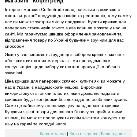
магазині "Кофетрейд"
Інтернет-магазин Coffeetrade знає, наскільки важливою є
якість витратної продукції для кафе та ресторанів, тому саме у
нас ви можете зустріти якісну продукцію. Купити кришки для
паперових стаканчиків всього в два кліки ви можете у нас на
сайті. Ми гарантуємо швидке оформлення замовлення та
відправлення товару по Україні будь-яким зручним для вас
способом.
Якщо у вас виникають труднощі з вибором кришок, склянок
або інших витратних матеріалів - ми проведемо вам
консультацію щодо вибору витратної продукції та обсягів
закупівлі.
Ціна кришки для паперових склянок, купити які ви можете у
нас в Україні є найдемократичнішою. Виробники
використовують тонкий пластик, який дозволяє надавати
кришкам будь-якої форми без докладання особливих зусиль.
Саме це забезпечує невелику ціну на одноразові кришки.
Купуючи якісні товари для вашого бізнесу за прийнятними
цінами, ви можете пропонувати своїм клієнтам конкурентну
ціну на гарячі та холодні напої.
Кава мелена
|
Кава в зернах
|
Кава в дрип-