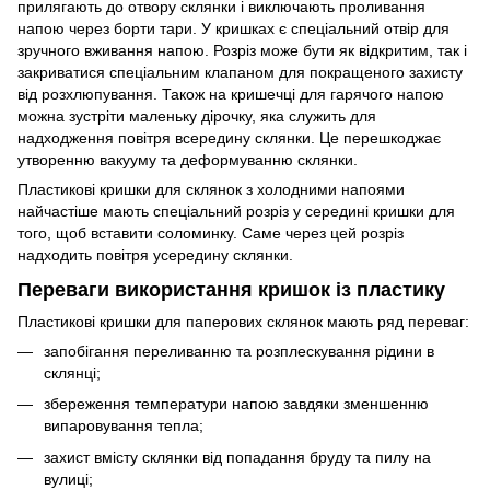
прилягають до отвору склянки і виключають проливання
напою через борти тари. У кришках є спеціальний отвір для
зручного вживання напою. Розріз може бути як відкритим, так і
закриватися спеціальним клапаном для покращеного захисту
від розхлюпування. Також на кришечці для гарячого напою
можна зустріти маленьку дірочку, яка служить для
надходження повітря всередину склянки. Це перешкоджає
утворенню вакууму та деформуванню склянки.
Пластикові кришки для склянок з холодними напоями
найчастіше мають спеціальний розріз у середині кришки для
того, щоб вставити соломинку. Саме через цей розріз
надходить повітря усередину склянки.
Переваги використання кришок із пластику
Пластикові кришки для паперових склянок мають ряд переваг:
запобігання переливанню та розплескування рідини в
склянці;
збереження температури напою завдяки зменшенню
випаровування тепла;
захист вмісту склянки від попадання бруду та пилу на
вулиці;