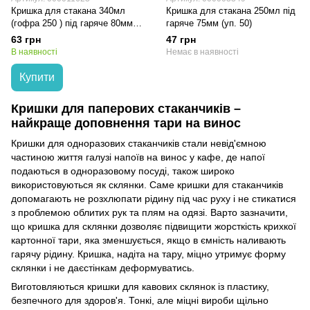
Кришка для стакана 340мл
Кришка для стакана 250мл під
(гофра 250 ) під гаряче 80мм
гаряче 75мм (уп. 50)
(уп. 50)
63 грн
47 грн
В наявності
Немає в наявності
Купити
Кришки для паперових стаканчиків –
найкраще доповнення тари на винос
Кришки для одноразових стаканчиків стали невід'ємною
частиною життя галузі напоїв на винос у кафе, де напої
подаються в одноразовому посуді, також широко
використовуються як склянки. Саме кришки для стаканчиків
допомагають не розхлюпати рідину під час руху і не стикатися
з проблемою облитих рук та плям на одязі. Варто зазначити,
що кришка для склянки дозволяє підвищити жорсткість крихкої
картонної тари, яка зменшується, якщо в ємність наливають
гарячу рідину. Кришка, надіта на тару, міцно утримує форму
склянки і не даєстінкам деформуватись.
Виготовляються кришки для кавових склянок із пластику,
безпечного для здоров'я. Тонкі, але міцні вироби щільно