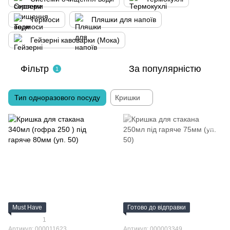
Термоси
Пляшки для напоїв
Гейзерні кавоварки (Мока)
Фільтр
За популярністю
1
Тип одноразового посуду
Кришки
Must Have
Готово до відправки
1
Артикул: 000011623
Артикул: 000003349