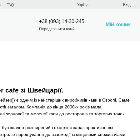
Укр
Рус
Вхід
и
FAQ
+38 (093) 14-30-245
Мій кошик
Передзвонити вам?
r cafe
зі Швейцарії.
лейзер]) є одним із найстаріших виробників кави в Європі. Саме
стії загалом. Компанія до кінця 2000-х років мала
і зернової та меленої кави до ресторанів та торгових точок
а був значно розширений і охоплює зараз практично всі
онтролю вирощування до взаємодії із кінцевими споживачами.