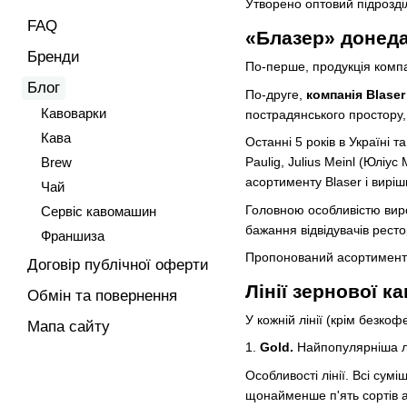
Утворено оптовий підрозділ
FAQ
«Блазер»
донеда
Бренди
По-перше, продукція компан
Блог
По-друге,
компанія Blaser
Кавоварки
пострадянського простору, 
Кава
Останні 5 років в Україні 
Brew
Paulig, Julius Meinl (Юлі
асортименту Blaser і виріш
Чай
Головною особливістю виро
Сервіс кавомашин
бажання відвідувачів рест
Франшиза
Пропонований асортимент ск
Договір публічної оферти
Лінії
зернової ка
Обмін та повернення
У кожній лінії (крім безкоф
Мапа сайту
1.
Gold.
Найпопулярніша лі
Особливості лінії. Всі сум
щонайменше п'ять сортів а