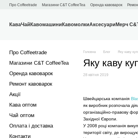
Перейти до основного контенту
Про Сoffeetrade
Магазини C&T CoffeeTea
Оренда кавоварок
Ремон
Бренди
Блог
Договір публічної оферти
Обмін та повернення
Кава
Чай
Кавомашини
Кавомолки
Аксесуари
Мерч C&
Про Сoffeetrade
Головна
Блог
Яку каву ку
Яку каву к
Магазини C&T CoffeeTea
Оренда кавоварок
28 квітня 2019
Ремонт кавоварок
Акції
Швейцарська компанія
Bla
Кава оптом
як виробник розпочала діял
організаційно-правову фор
Чай оптом
Західної Європи.
Оплата і доставка
У 2008 році компанія вику
території світу, де вирощ
Контакти