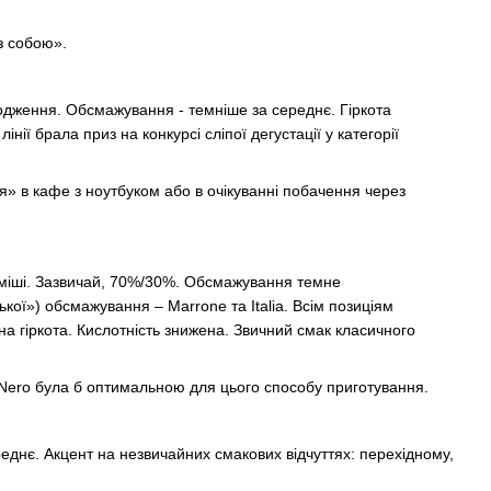
з собою».
оходження. Обсмажування - темніше за середнє. Гіркота
ії брала приз на конкурсі сліпої дегустації у категорії
ня» в кафе з ноутбуком або в очікуванні побачення через
суміші. Зазвичай, 70%/30%. Обсмажування темне
ької») обсмажування – Marrone та Italia. Всім позиціям
а гіркота. Кислотність знижена. Звичний смак класичного
я Nero була б оптимальною для цього способу приготування.
ереднє. Акцент на незвичайних смакових відчуттях: перехідному,