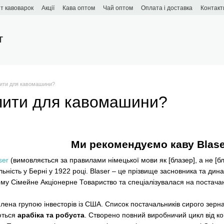
т кавоварок
Акції
Кава оптом
Чай оптом
Оплата і доставка
Контакт
T
пити для кавомашини?
упити для кавомашини?
Ми рекомендуємо каву
Blase
ser
(вимовляється за правилами німецької мови як [блазер], а не [б
ьність у Берні у 1922 році. Blaser – це прізвище засновника та дина
му Сімейне Акціонерне Товариство та спеціалізувалася на постачанн
плена групою інвесторів із США. Список постачальників сирого зерн
уються
арабіка та робуста
. Створено повний виробничий цикл від к