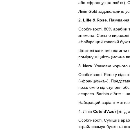
або «французька лайт»). С
Лінія Gold задовольнить у
2.
Lille & Rose
. Пакування
Особливості. 80% арабіки т
знижена. Сильно виражені с
«Найкращий кавовий букет
Цінителі кави вже встигли 
помірну міцність (можна ви
3.
Nera
. Упаковка чорного
Особливості. Різне у відс
(«французька»). Представле
незалежно від ступеня обс
еспресо. Barista d’Arte – 
Найкращий варіант миттєво
4. Лінія
Cote d'Azur
[кіт-д-
Особливості. Суміші з араб
«грайливому» букеті та яс