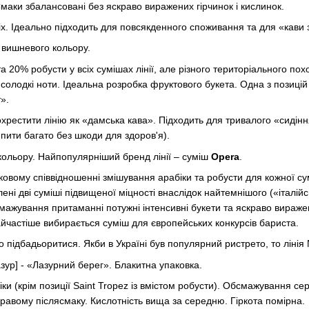
маки збалансовані без яскраво виражених гірчинок і кислинок.
сіх. Ідеально підходить для повсякденного споживання та для «кави 
 вишневого кольору.
а 20% робусти у всіх сумішах лінії, але різного територіального п
олодкі ноти. Ідеальна розробка фруктового букета. Одна з позицій лін
».
охрестити лінію як «дамська кава». Підходить для тривалого «сидін
пити багато без шкоди для здоров'я).
 кольору. Найпопулярніший бренд лінії – суміш
Opera
.
отковому співвідношенні змішування арабіки та робусти для кожної 
ні дві суміші підвищеної міцності внаслідок найтемнішого («італійс
мажування притаманні потужні інтенсивні букети та яскраво виражен
найчастіше вибирається суміш для європейських конкурсів бариста.
 підбадьоритися. Якби в Україні був популярний ристрето, то ліні
азур] - «Лазурний берег». Блакитна упаковка.
іки (крім позиції Saint Tropez із вмістом робусти). Обсмажування с
кравому післясмаку. Кислотність вища за середню. Гіркота помірна.