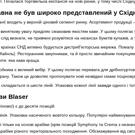
. Почалася торгівельна експансія на нові ринки, у тому числі Східн
вна не був широко представлений у Східн
ії входить у верхній ціновий сегмент ринку. Асортимент продукції – 
виняткову увагу приділяє смаковим якостям кави. У цьому полягає у
слід визнати, не привчені розумітися на нюансах букетів купажів, а
та країнах СНД активно будується дистриб'юторська мережа. Помалу в
ус Майнль). Ресторанним закупникам, та й просто звичайним покупця
ити: яка кава краща.
бника є великий вибір. У цьому полягає перевага для дрібногуртов
орану. Також це дозволяє пропонувати нові незвідані смаки поцінов
ладається із шести ліній. Упаковка кожної лінії завжди одного і тог
ви Blaser
еїнової) є до десяти позицій:
нія. Упаковка насиченого жовтого кольору. Популярні найменуванн
іші тільки на основі арабіки (крім позицій Symphony та Crema з нез
рабіки різного територіального походження. Обсмажування від світ