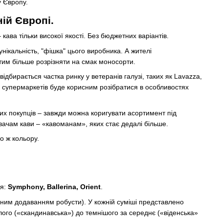
у Європу.
ій Європі.
кава тільки високої якості. Без бюджетних варіантів.
нікальність, "фішка" цього виробника. А жителі
 тим більше розрізняти на смак моносорти.
ідбирається частка ринку у ветеранів галузі, таких як Lavazza,
м супермаркетів буде корисним розібратися в особливостях
их покупців – завжди можна коригувати асортимент під
увачам кави – «кавоманам», яких стає дедалі більше.
о ж кольору.
я:
Symphony, Ballerina, Orient
.
начним додаванням робусти). У кожній суміші представлено
лого («скандинавська») до темнішого за середнє («віденська»