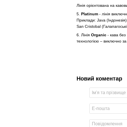
Лінія орієнтована на кавови
5.
Platinum
- лінія виключ
Приклади: Java (Індонезія)
San Cristobal (Галапагоськ
6. Лінія
Organic
- кава без
технологією – виключно за 
Новий коментар