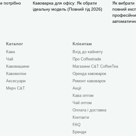
м потрібно
Кавоварка для офісу: Як обрати
Як вибрати 
ідеальну модель (Повний гід 2026)
повний експ
професійни
автоматичн
Каталог
Клієнтам
Кава
Вхід до кабінету
Чай
Про Сoffeetrade
Кавомашини
Магазини C&T CoffeeTea
Кавомолки
Оренда кавоварок
Аксесуари
Ремонт кавоварок
Мерч C&T
Акції
Кава оптом
Чай оптом
Оплата і доставка
Контакти
FAQ
Бренди