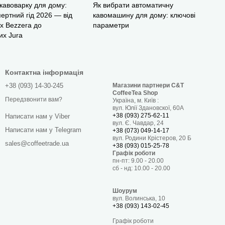
кавоварку для дому:
Як вибрати автоматичну
ертний гід 2026 — від
кавомашину для дому: ключові
х Bezzera до
параметри
их Jura
Контактна інформація
+38 (093) 14-30-245
Магазини партнери C&T
CoffeeTea Shop
Передзвонити вам?
Україна, м. Київ :
вул. Юлії Здановскої, 60А
+38 (093) 275-62-11
Написати нам у Viber
вул. Є. Чавдар, 24
Написати нам у Telegram
+38 (073) 049-14-17
вул. Родини Крістеров, 20 Б
sales@coffeetrade.ua
+38 (093) 015-25-78
Графік роботи
пн-пт: 9.00 - 20.00
сб - нд: 10.00 - 20.00
Шоурум
вул. Волинська, 10
+38 (093) 143-02-45
Графік роботи